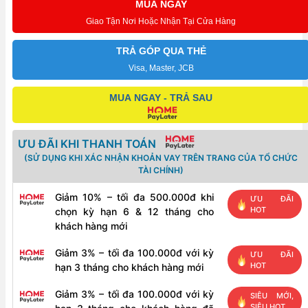
MUA NGAY
2"
Giao Tận Nơi Hoặc Nhận Tại Cửa Hàng
Galaxy
0.5HP
TRẢ GÓP QUA THẺ
220V
Visa, Master, JCB
0.7-
MUA NGAY - TRẢ SAU
38
số
lượng
ƯU ĐÃI KHI THANH TOÁN
(SỬ DỤNG KHI XÁC NHẬN KHOẢN VAY TRÊN TRANG CỦA TỔ CHỨC
TÀI CHÍNH)
Giảm 10% – tối đa 500.000đ khi
ƯU ĐÃI
HOT
chọn kỳ hạn 6 & 12 tháng cho
khách hàng mới
Giảm 3% – tối đa 100.000đ với kỳ
ƯU ĐÃI
HOT
hạn 3 tháng cho khách hàng mới
Giảm 3% – tối đa 100.000đ với kỳ
SIÊU MỚI,
SIÊU HOT