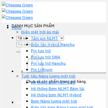
Chuyển
đến
nội
dung
DANH MỤC SẢN PHẨM
Menu
Điện mặt trời áp mái
Tấm pin NLMT
Tìm
Biến tần Hybrid Hanchu
kiếm:
Pin lưu trữ
Pin lưu trữ SWA
Pin lưu trữ Hanchu
Pin Lithium
Tưới tiêu Năng lượng mặt trời
Chưa có sản phẩm trong giỏ hàng.
Hệ thống Bơm NLMT AC
Hệ thống Bơm NLMT Bám tải
Quay trở lại cửa hàng
Hệ thống bơm NLMT Hybrid
Bơm Năng lượng mặt trời
Báo giá +
Biến tần bơm Năng lượng mặt trời