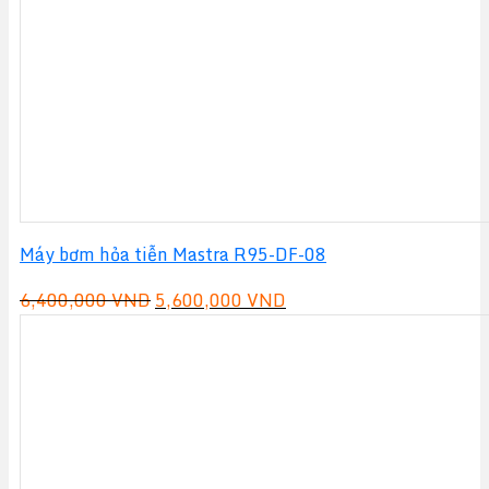
Máy bơm hỏa tiễn Mastra R95-DF-08
Giá
Giá
6,400,000
VND
5,600,000
VND
gốc
hiện
là:
tại
6,400,000 VND.
là:
5,600,000 VND.