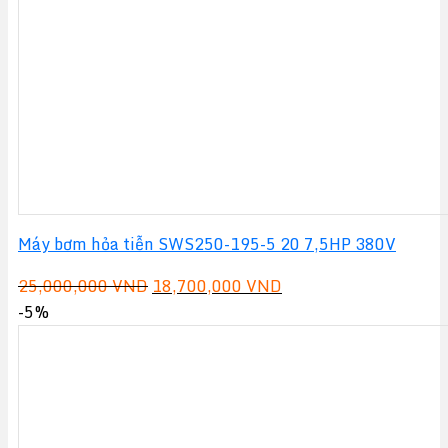
Máy bơm hỏa tiễn SWS250-195-5 20 7,5HP 380V
Giá
Giá
25,000,000
VND
18,700,000
VND
gốc
hiện
-5%
là:
tại
25,000,000 VND.
là:
18,700,000 VND.