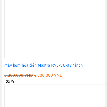
Máy bơm hỏa tiễn Mastra R95-VC-09 4inch
Giá
Giá
5,100,000
VND
4,500,000
VND
gốc
hiện
-25%
là:
tại
5,100,000 VND.
là:
4,500,000 VND.