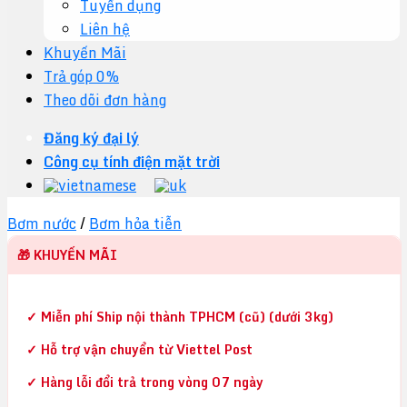
Tuyển dụng
Liên hệ
Khuyến Mãi
Trả góp 0%
Theo dõi đơn hàng
Đăng ký đại lý
Công cụ tính điện mặt trời
Bơm nước
/
Bơm hỏa tiễn
🎁 KHUYẾN MÃI
✓ Miễn phí Ship nội thành TPHCM (cũ) (dưới 3kg)
✓ Hỗ trợ vận chuyển từ Viettel Post
✓ Hàng lỗi đổi trả trong vòng 07 ngày