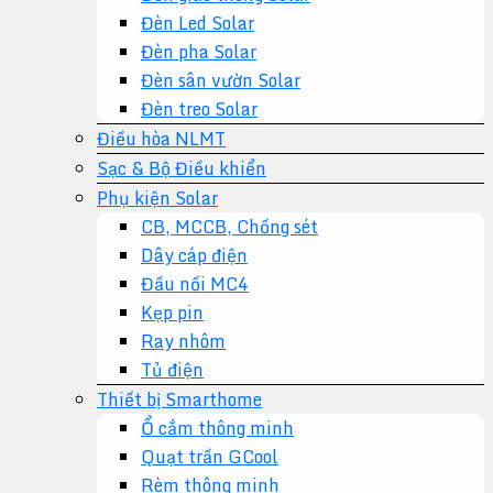
Đèn Led Solar
Đèn pha Solar
Đèn sân vườn Solar
Đèn treo Solar
Điều hòa NLMT
Sạc & Bộ Điều khiển
Phụ kiện Solar
CB, MCCB, Chống sét
Dây cáp điện
Đầu nối MC4
Kẹp pin
Ray nhôm
Tủ điện
Thiết bị Smarthome
Ổ cắm thông minh
Quạt trần GCool
Rèm thông minh