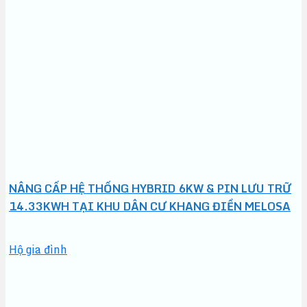
NÂNG CẤP HỆ THỐNG HYBRID 6KW & PIN LƯU TRỮ
14.33KWH TẠI KHU DÂN CƯ KHANG ĐIỀN MELOSA
Hộ gia đình