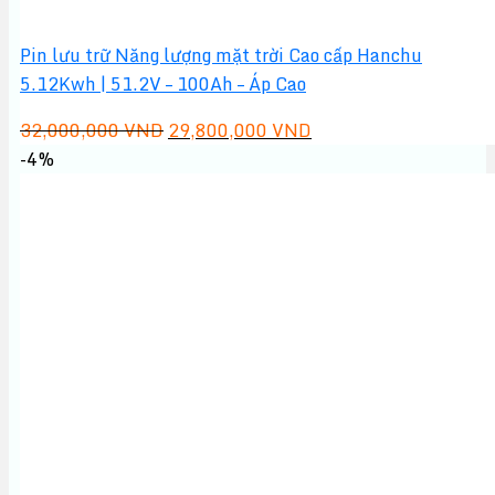
Pin lưu trữ Năng lượng mặt trời Cao cấp Hanchu
5.12Kwh | 51.2V – 100Ah – Áp Cao
Giá
Giá
32,000,000
VND
29,800,000
VND
gốc
hiện
-4%
là:
tại
32,000,000 VND.
là:
29,800,000 VND.