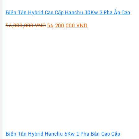
Biến Tần Hybrid Cao Cấp Hanchu 10Kw 3 Pha Áp Cao
Giá
Giá
56,000,000
VND
54,200,000
VND
gốc
hiện
là:
tại
56,000,000 VND.
là:
54,200,000 VND.
Biến Tần Hybrid Hanchu 6Kw 1 Pha Bản Cao Cấp