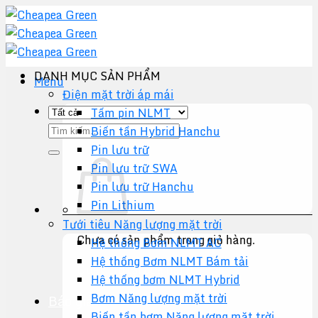
Chuyển
đến
nội
dung
DANH MỤC SẢN PHẨM
Menu
Điện mặt trời áp mái
Tấm pin NLMT
Tìm
Biến tần Hybrid Hanchu
kiếm:
Pin lưu trữ
Pin lưu trữ SWA
Pin lưu trữ Hanchu
Pin Lithium
Tưới tiêu Năng lượng mặt trời
Chưa có sản phẩm trong giỏ hàng.
Hệ thống Bơm NLMT AC
Hệ thống Bơm NLMT Bám tải
Quay trở lại cửa hàng
Hệ thống bơm NLMT Hybrid
Bơm Năng lượng mặt trời
Báo giá +
Biến tần bơm Năng lượng mặt trời