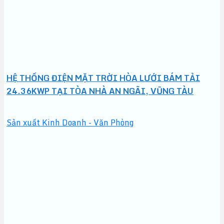
HỆ THỐNG ĐIỆN MẶT TRỜI HÒA LƯỚI BÁM TẢI
24.36KWP TẠI TÒA NHÀ AN NGÃI, VŨNG TÀU
Sản xuất Kinh Doanh - Văn Phòng