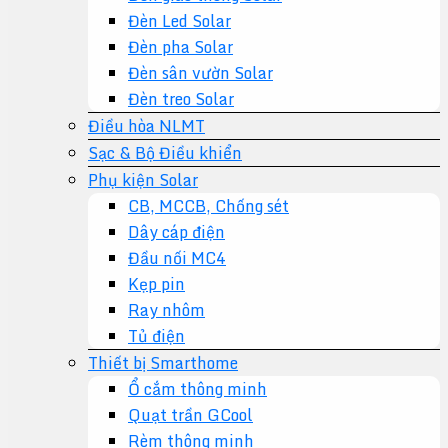
Đèn Led Solar
Đèn pha Solar
Đèn sân vườn Solar
Đèn treo Solar
Điều hòa NLMT
Sạc & Bộ Điều khiển
Phụ kiện Solar
CB, MCCB, Chống sét
Dây cáp điện
Đầu nối MC4
Kẹp pin
Ray nhôm
Tủ điện
Thiết bị Smarthome
Ổ cắm thông minh
Quạt trần GCool
Rèm thông minh