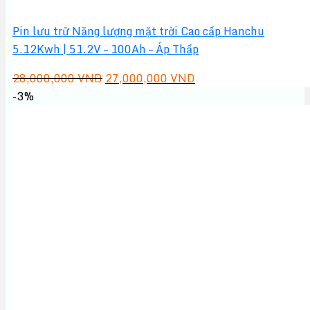
Pin lưu trữ Năng lượng mặt trời Cao cấp Hanchu
5.12Kwh | 51.2V – 100Ah – Áp Thấp
Giá
Giá
28,000,000
VND
27,000,000
VND
gốc
hiện
-3%
là:
tại
28,000,000 VND.
là:
27,000,000 VND.