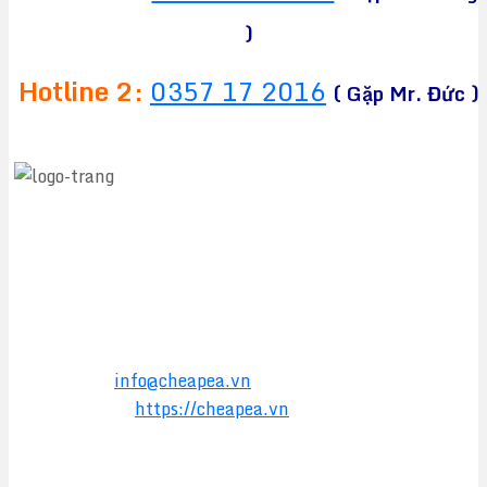
)
Hotline 2:
0357 17 2016
( Gặp Mr. Đức )
CÔNG TY TNHH TM&DV CHEAPEA
Địa chỉ:
564 Liên Phường, Phường Long Trường,
TPHCM
Điện thoại:
0949 17 2016
Hotline:
0357 17 2016
Email:
info@cheapea.vn
Website:
https://cheapea.vn