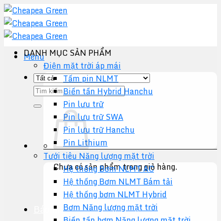
Chuyển
đến
nội
dung
DANH MỤC SẢN PHẨM
Menu
Điện mặt trời áp mái
Tấm pin NLMT
Tìm
Biến tần Hybrid Hanchu
kiếm:
Pin lưu trữ
Pin lưu trữ SWA
Pin lưu trữ Hanchu
Pin Lithium
Tưới tiêu Năng lượng mặt trời
Chưa có sản phẩm trong giỏ hàng.
Hệ thống Bơm NLMT AC
Hệ thống Bơm NLMT Bám tải
Quay trở lại cửa hàng
Hệ thống bơm NLMT Hybrid
Bơm Năng lượng mặt trời
Báo giá +
Biến tần bơm Năng lượng mặt trời