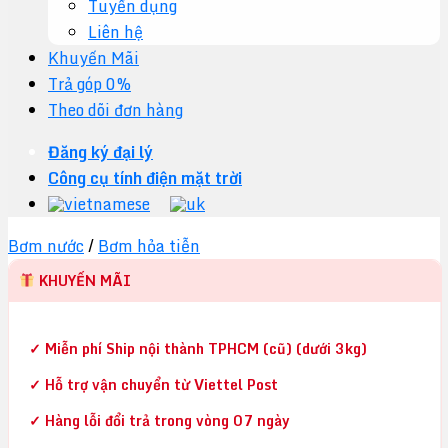
Tuyển dụng
Liên hệ
Khuyến Mãi
Trả góp 0%
Theo dõi đơn hàng
Đăng ký đại lý
Công cụ tính điện mặt trời
Bơm nước
/
Bơm hỏa tiễn
KHUYẾN MÃI
✓ Miễn phí Ship nội thành TPHCM (cũ) (dưới 3kg)
✓ Hỗ trợ vận chuyển từ Viettel Post
✓ Hàng lỗi đổi trả trong vòng 07 ngày