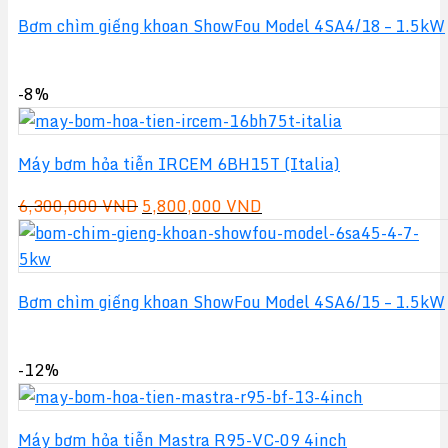
7,300,000 VND.
là:
Bơm chìm giếng khoan ShowFou Model 4SA4/18 – 1.5kW
7,000,000 VND.
-8%
Máy bơm hỏa tiễn IRCEM 6BH15T (Italia)
Giá
Giá
6,300,000
VND
5,800,000
VND
gốc
hiện
là:
tại
6,300,000 VND.
là:
Bơm chìm giếng khoan ShowFou Model 4SA6/15 – 1.5kW
5,800,000 VND.
-12%
Máy bơm hỏa tiễn Mastra R95-VC-09 4inch