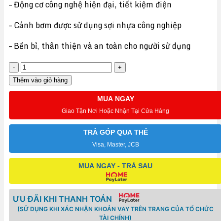
– Động cơ công nghệ hiện đại, tiết kiệm điện
– Cánh bơm được sử dụng sợi nhựa công nghiệp
– Bền bỉ, thân thiện và an toàn cho người sử dụng
Bơm
hỏa
Thêm vào giỏ hàng
tiễn
MUA NGAY
4"
Giao Tận Nơi Hoặc Nhận Tại Cửa Hàng
Galaxy
3.0HP
TRẢ GÓP QUA THẺ
380V
Visa, Master, JCB
số
MUA NGAY - TRẢ SAU
lượng
ƯU ĐÃI KHI THANH TOÁN
(SỬ DỤNG KHI XÁC NHẬN KHOẢN VAY TRÊN TRANG CỦA TỔ CHỨC
TÀI CHÍNH)