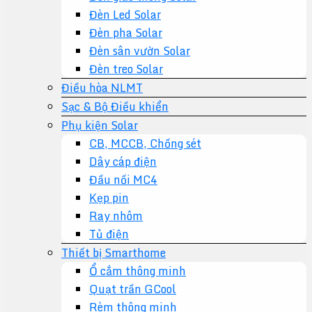
Đèn Led Solar
Đèn pha Solar
Đèn sân vườn Solar
Đèn treo Solar
Điều hòa NLMT
Sạc & Bộ Điều khiển
Phụ kiện Solar
CB, MCCB, Chống sét
Dây cáp điện
Đầu nối MC4
Kẹp pin
Ray nhôm
Tủ điện
Thiết bị Smarthome
Ổ cắm thông minh
Quạt trần GCool
Rèm thông minh