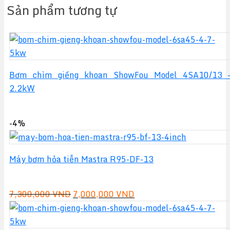
Sản phẩm tương tự
Bơm chìm giếng khoan ShowFou Model 4SA10/13 
2.2kW
-4%
Máy bơm hỏa tiễn Mastra R95-DF-13
Giá
Giá
7,300,000
VND
7,000,000
VND
gốc
hiện
là:
tại