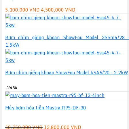
Giá
Giá
5,100,000
VND
4,500,000
VND
gốc
hiện
là:
tại
5,100,000 VND.
là:
Bơm chìm giếng khoan ShowFou Model 3SSm4/28 
4,500,000 VND.
1.5kW
Bơm chìm giếng khoan ShowFou Model 4SA6/20 – 2.2kW
-24%
Máy bơm hỏa tiễn Mastra R95-DF-30
Giá
Giá
18,250,000
VND
13,800,000
VND