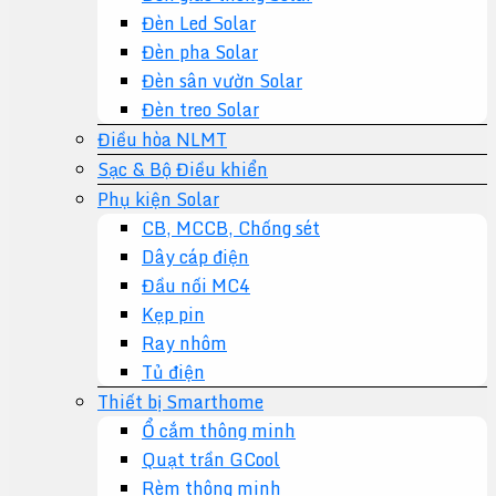
Đèn Led Solar
Đèn pha Solar
Đèn sân vườn Solar
Đèn treo Solar
Điều hòa NLMT
Sạc & Bộ Điều khiển
Phụ kiện Solar
CB, MCCB, Chống sét
Dây cáp điện
Đầu nối MC4
Kẹp pin
Ray nhôm
Tủ điện
Thiết bị Smarthome
Ổ cắm thông minh
Quạt trần GCool
Rèm thông minh