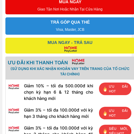
MUA NGAY
6"
Giao Tận Nơi Hoặc Nhận Tại Cửa Hàng
Galaxy
5.5HP
TRẢ GÓP QUA THẺ
380V
Visa, Master, JCB
45-
MUA NGAY - TRẢ SAU
3
số
lượng
ƯU ĐÃI KHI THANH TOÁN
(SỬ DỤNG KHI XÁC NHẬN KHOẢN VAY TRÊN TRANG CỦA TỔ CHỨC
TÀI CHÍNH)
Giảm 10% – tối đa 500.000đ khi
ƯU ĐÃI
HOT
chọn kỳ hạn 6 & 12 tháng cho
khách hàng mới
Giảm 3% – tối đa 100.000đ với kỳ
ƯU ĐÃI
HOT
hạn 3 tháng cho khách hàng mới
Giảm 3% – tối đa 100.000đ với kỳ
SIÊU MỚI,
SIÊU HOT