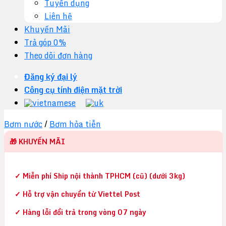
Tuyển dụng
Liên hệ
Khuyến Mãi
Trả góp 0%
Theo dõi đơn hàng
Đăng ký đại lý
Công cụ tính điện mặt trời
Bơm nước
/
Bơm hỏa tiễn
🎁 KHUYẾN MÃI
✓ Miễn phí Ship nội thành TPHCM (cũ) (dưới 3kg)
✓ Hỗ trợ vận chuyển từ Viettel Post
✓ Hàng lỗi đổi trả trong vòng 07 ngày