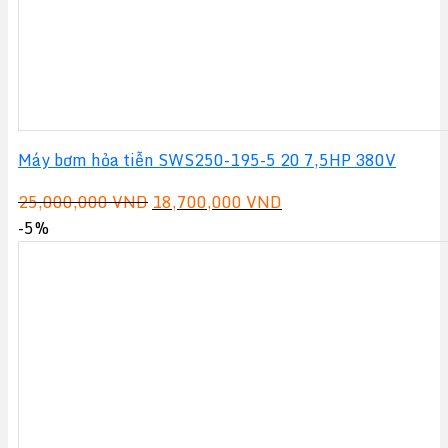
Máy bơm hỏa tiễn SWS250-195-5 20 7,5HP 380V
Giá
Giá
25,000,000
VND
18,700,000
VND
gốc
hiện
-5%
là:
tại
25,000,000 VND.
là:
18,700,000 VND.