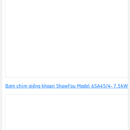
18,250,000 VND.
là:
13,800,000 VND.
Bơm chìm giếng khoan ShowFou Model 6SA45/4– 7.5kW