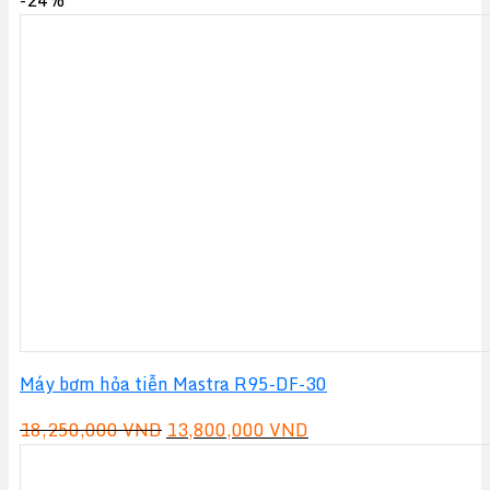
Máy bơm hỏa tiễn Mastra R95-DF-30
Giá
Giá
18,250,000
VND
13,800,000
VND
gốc
hiện
là:
tại