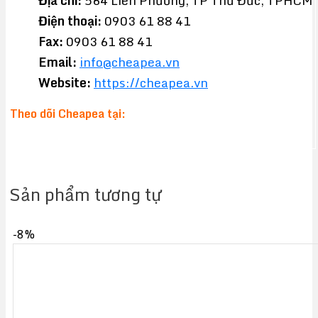
Địa chỉ:
564 Liên Phường, TP Thủ Đức, TPHCM
Điện thoại:
0903 61 88 41
Fax:
0903 61 88 41
Email:
info@cheapea.vn
Website:
https://cheapea.vn
Theo dõi Cheapea tại:
Sản phẩm tương tự
-8%