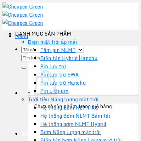
Chuyển
đến
nội
dung
DANH MỤC SẢN PHẨM
Menu
Điện mặt trời áp mái
Tấm pin NLMT
Tìm
Biến tần Hybrid Hanchu
kiếm:
Pin lưu trữ
Pin lưu trữ SWA
Pin lưu trữ Hanchu
Pin Lithium
Tưới tiêu Năng lượng mặt trời
Chưa có sản phẩm trong giỏ hàng.
Hệ thống Bơm NLMT AC
Hệ thống Bơm NLMT Bám tải
Quay trở lại cửa hàng
Hệ thống bơm NLMT Hybrid
Bơm Năng lượng mặt trời
Báo giá +
Biến tần bơm Năng lượng mặt trời