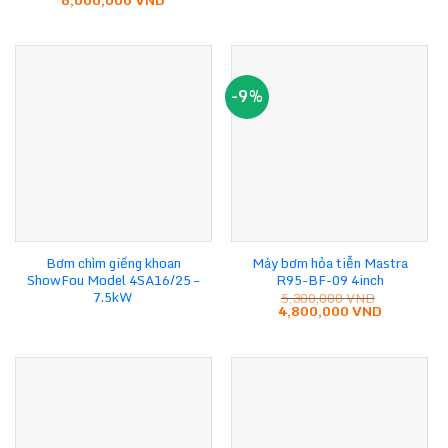
gốc
hiện
là:
tại
6,400,000 VND.
là:
6,000,000 VND.
-9%
Bơm chìm giếng khoan
Máy bơm hỏa tiễn Mastra
ShowFou Model 4SA16/25 –
R95-BF-09 4inch
7.5kW
5,300,000
VND
Giá
Giá
4,800,000
VND
gốc
hiện
là:
tại
5,300,000 VND.
là:
4,800,000