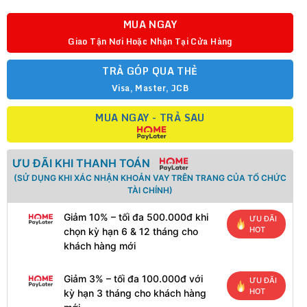
MUA NGAY
Giao Tận Nơi Hoặc Nhận Tại Cửa Hàng
TRẢ GÓP QUA THẺ
Visa, Master, JCB
MUA NGAY - TRẢ SAU
ƯU ĐÃI KHI THANH TOÁN
(SỬ DỤNG KHI XÁC NHẬN KHOẢN VAY TRÊN TRANG CỦA TỔ CHỨC
TÀI CHÍNH)
Giảm 10% – tối đa 500.000đ khi
ƯU ĐÃI
HOT
chọn kỳ hạn 6 & 12 tháng cho
khách hàng mới
Giảm 3% – tối đa 100.000đ với
ƯU ĐÃI
HOT
kỳ hạn 3 tháng cho khách hàng