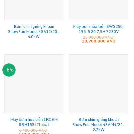
Bơm chìm giếng khoan
Máy bơm hỏa tiễn SWS250-
ShowFou Model 4SA12/20 –
195-5 20 7,5HP 380V
4.0kW
25,000,000
VND
Giá
Giá
18,700,000
VND
gốc
hiện
là:
tại
25,000,000 VND.
là:
18,700,0
-6%
Máy bơm hỏa tiễn IRCEM
Bơm chìm giếng khoan
8BH15S (Italia)
ShowFou Model 4SAM4/24 –
2.2kW
6,400,000
VND
Giá
Giá
6,000,000
VND