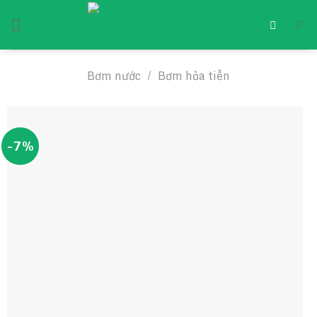
Chuyển
đến
nội
dung
Bơm nước
/
Bơm hỏa tiễn
-7%