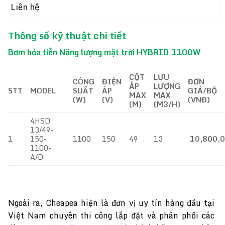
Liên hệ
Thông số kỹ thuật chi tiết
Bơm hỏa tiễn Năng lượng mặt trời HYBRID 1100W
CỘT
LƯU
CÔNG
ĐIỆN
ĐƠN
ÁP
LƯỢNG
STT
MODEL
SUẤT
ÁP
GIÁ/BỘ
MAX
MAX
(W)
(V)
(VNĐ)
(M)
(M3/H)
4HSD
13/49-
1
150-
1100
150
49
13
10,800,
1100-
A/D
Ngoài ra, Cheapea hiện là đơn vị uy tín hàng đầu tại
Việt Nam chuyên thi công lắp đặt và phân phối các