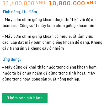
Giá
Giá
11,600,000
10,800,000
VND
VND
gốc
hiệ
Tính năng, Ưu điểm
là:
tại
11,600,000 VND.
là:
– Máy bơm chìm giếng khoan được thiết kế với độ an
10,
toàn cao. Công suất máy bơm chìm giếng khoan lớn
– Máy bơm chìm giếng khoan có hiệu suất làm việc
cao. Lắp đặt máy bơm chìm giếng khoan dễ dàng. Không
gây tiếng ồn và không gây ô nhiễm
Ứng dụng:
– Máy dùng để khai thác nước trong giếng khoan bơm
nước từ bể chứa ngầm để dùng trong sinh hoạt. Máy
dùng trong hoạt động sản xuất nông nghiệp.
Thêm vào giỏ hàng