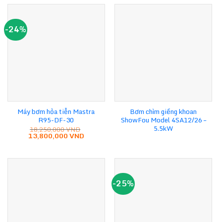
-24%
Máy bơm hỏa tiễn Mastra
Bơm chìm giếng khoan
R95-DF-30
ShowFou Model 4SA12/26 –
5.5kW
18,250,000
VND
Giá
Giá
13,800,000
VND
gốc
hiện
là:
tại
18,250,000 VND.
là:
13,800,000 VND.
-25%