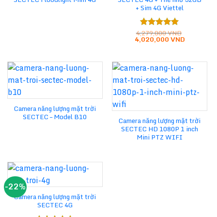
+ Sim 4G Viettel
4,279,000
VND
Được xếp
Giá
Giá
4,020,000
VND
hạng
5.00
gốc
hiện
5 sao
là:
tại
4,279,000 VND.
là:
4,020,000
Camera năng lượng mặt trời
SECTEC – Model B10
Camera năng lượng mặt trời
SECTEC HD 1080P 1 inch
Mini PTZ WIFI
-22%
Camera năng lượng mặt trời
SECTEC 4G