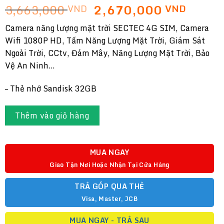
Giá
Giá
3,663,000
2,670,000
VND
VND
gốc
hiện
Camera năng lượng mặt trời SECTEC 4G SIM, Camera
là:
tại
Wifi 1080P HD, Tấm Năng Lượng Mặt Trời, Giám Sát
3,663,000 VND.
là:
Ngoài Trời, CCtv, Đám Mây, Năng Lượng Mặt Trời, Bảo
2,670
Vệ An Ninh…
– Thẻ nhớ Sandisk 32GB
Thêm vào giỏ hàng
MUA NGAY
Giao Tận Nơi Hoặc Nhận Tại Cửa Hàng
TRẢ GÓP QUA THẺ
Visa, Master, JCB
MUA NGAY - TRẢ SAU