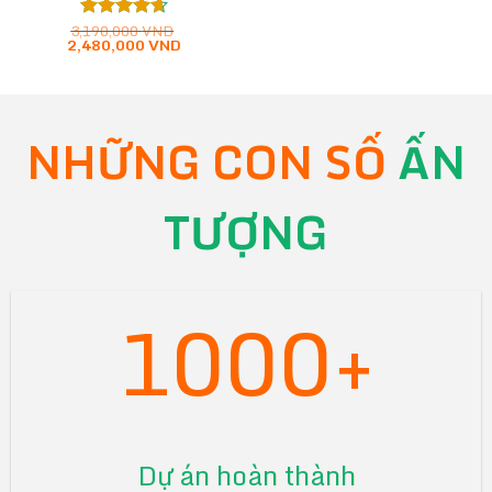
3,190,000
VND
Được xếp
Giá
Giá
2,480,000
VND
hạng
4.62
gốc
hiện
5 sao
là:
tại
3,190,000 VND.
là:
2,480,000 VND.
NHỮNG CON SỐ
ẤN
TƯỢNG
1000+
Dự án hoàn thành