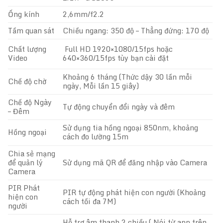
Ống kính
2,6mm/f2.2
Tầm quan sát
Chiều ngang: 350 độ – Thẳng đứng: 170 độ
Chất lượng
Full HD 1920×1080/15fps hoặc
Video
640×360/15fps tùy bạn cài đặt
Khoảng 6 tháng (Thức dậy 30 lần mỗi
Chế độ chờ
ngày, Mỗi lần 15 giây)
Chế độ Ngày
Tự động chuyển đổi ngày và đêm
– Đêm
Sử dụng tia hồng ngoại 850nm, khoảng
Hồng ngoại
cách đo lường 15m
Chia sẻ mạng
để quản lý
Sử dụng mã QR để đăng nhập vào Camera
Camera
PIR Phát
PIR tự động phát hiện con người (Khoảng
hiện con
cách tối đa 7M)
người
Hỗ trợ âm thanh 2 chiều ( Nói từ app trên