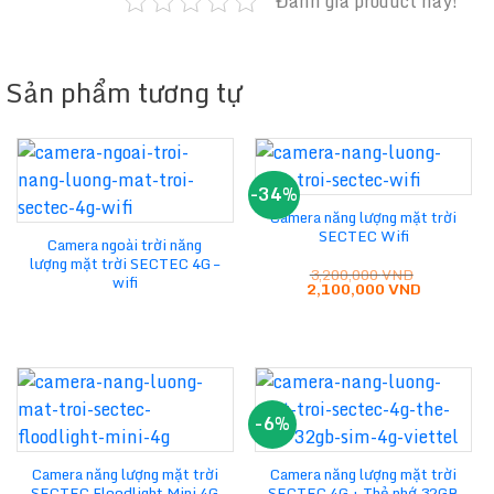
Đánh giá product này!
Sản phẩm tương tự
-34%
Camera năng lượng mặt trời
SECTEC Wifi
Camera ngoài trời năng
lượng mặt trời SECTEC 4G –
3,200,000
VND
wifi
Giá
Giá
2,100,000
VND
gốc
hiện
là:
tại
3,200,000 VND.
là:
2,100,000
-6%
Camera năng lượng mặt trời
Camera năng lượng mặt trời
SECTEC Floodlight Mini 4G
SECTEC 4G + Thẻ nhớ 32GB