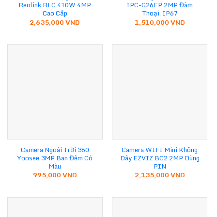
Reolink RLC 410W 4MP
IPC-G26EP 2MP Đàm
Cao Cấp
Thoại, IP67
2,635,000
VND
1,510,000
VND
Camera Ngoài Trời 360
Camera WIFI Mini Không
Yoosee 3MP Ban Đêm Có
Dây EZVIZ BC2 2MP Dùng
Màu
PIN
995,000
VND
2,135,000
VND