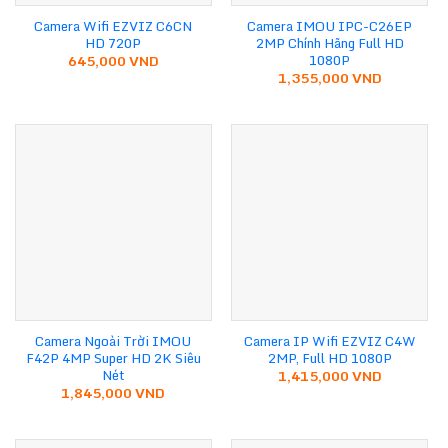
Camera Wifi EZVIZ C6CN
Camera IMOU IPC-C26EP
HD 720P
2MP Chính Hãng Full HD
1080P
645,000
VND
1,355,000
VND
Camera Ngoài Trời IMOU
Camera IP Wifi EZVIZ C4W
F42P 4MP Super HD 2K Siêu
2MP, Full HD 1080P
Nét
1,415,000
VND
1,845,000
VND