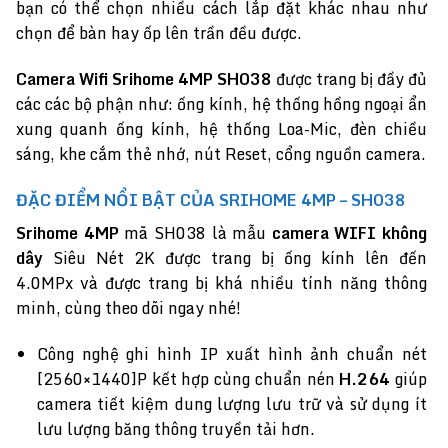
bạn có thể chọn nhiều cách lắp đặt khác nhau như
chọn để bàn hay ốp lên trần đều được.
Camera Wifi Srihome 4MP SH038
được trang bị đầy đủ
các các bộ phận như: ống kính, hệ thống hồng ngoại ẩn
xung quanh ống kính, hệ thống Loa-Mic, đèn chiều
sáng, khe cắm thẻ nhớ, nút Reset, cổng nguồn camera.
ĐẶC ĐIỂM NỔI BẬT CỦA SRIHOME 4MP – SH038
Srihome 4MP
mã SH038 là mẫu
camera WIFI không
dây
Siêu Nét 2K được trang bị ống kính lên đến
4.0MPx và được trang bị khá nhiều tính năng thông
minh, cùng theo dõi ngay nhé!
Công nghệ ghi hình IP xuất hình ảnh chuẩn nét
[2560×1440]P kết hợp cùng chuẩn nén
H.264
giúp
camera tiết kiệm dung lượng lưu trữ và sử dụng ít
lưu lượng băng thông truyền tải hơn.