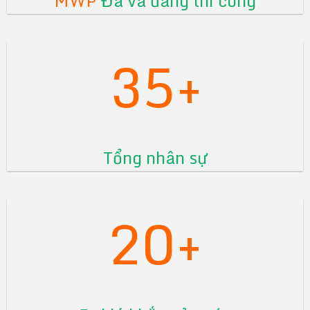
MWP
Đã và đang thi công
35+
Tổng nhân sự
20+