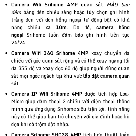
Camera Wifi Srihome 4MP
quan sát
MÀU ban
đêm
bằng đèn chiếu sáng hoặc tùy chọn ghi hình
trắng đen với đèn hồng ngoại tự động bật có khả
năng chiếu xa
10m
. Do đó,
camera hồng
ngoại
Srihome luôn đảm bảo ghi hình liên tục
24/24.
Camera Wifi 360 Srihome 4MP
xoay chuyển đa
chiều với góc quan sát rộng và có thể xoay ngang tối
đa 355 độ và xoay dọc 60 độ giúp người dùng quan
sát mọi ngóc ngách tại khu vực
lắp đặt camera quan
sát
.
Camera IP Wifi Srihome 4MP
được tích hợp Loa-
Micro giúp đàm thoại 2 chiều với điện thoại thông
minh qua ứng dụng Srihome siêu tiện lợi, tính năng
này có thể giúp bạn trò chuyện với gia đình hoặc hù
dọa khi có trộm đột nhập.
Camera Srihome SH038 4MP
tích hợp thuật toán