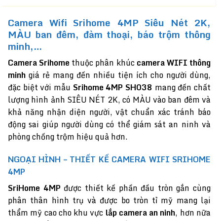
Camera Wifi Srihome 4MP Siêu Nét 2K,
MÀU ban đêm, đàm thoại, báo trộm thông
minh,…
Camera Srihome
thuộc phân khúc
camera WIFI thông
minh
giá rẻ mang đến nhiều tiện ích cho người dùng,
đặc biệt với mẫu
Srihome 4MP SH038
mang đến chất
lượng hình ảnh SIÊU NÉT 2K, có MÀU vào ban đêm và
khả năng nhận diện người, vật chuẩn xác tránh báo
động sai giúp người dùng có thể giám sát an ninh và
phòng chống trộm hiệu quả hơn.
NGOẠI HÌNH – THIẾT KẾ CAMERA WIFI SRIHOME
4MP
SriHome 4MP
được thiết kế phần đầu tròn gắn cùng
phân thân hình trụ và được bo tròn tỉ mỹ mang lại
thẩm mỹ cao cho khu vực
lắp camera an ninh
, hơn nữa