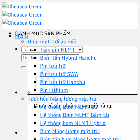
Chuyển
đến
nội
dung
DANH MỤC SẢN PHẨM
Menu
Điện mặt trời áp mái
Tấm pin NLMT
Tìm
Biến tần Hybrid Hanchu
kiếm:
Pin lưu trữ
Pin lưu trữ SWA
Pin lưu trữ Hanchu
Pin Lithium
Tưới tiêu Năng lượng mặt trời
Chưa có sản phẩm trong giỏ hàng.
Hệ thống Bơm NLMT AC
Hệ thống Bơm NLMT Bám tải
Quay trở lại cửa hàng
Hệ thống bơm NLMT Hybrid
Bơm Năng lượng mặt trời
Báo giá +
Biến tần bơm Năng lượng mặt trời