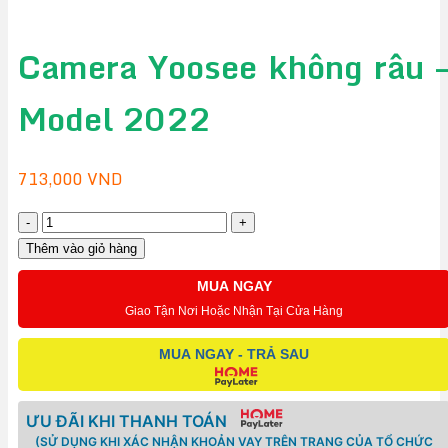
Camera Yoosee không râu 
Model 2022
713,000
VND
Camera
Yoosee
Thêm vào giỏ hàng
không
MUA NGAY
râu
Giao Tận Nơi Hoặc Nhận Tại Cửa Hàng
–
Model
MUA NGAY - TRẢ SAU
2022
số
ƯU ĐÃI KHI THANH TOÁN
lượng
(SỬ DỤNG KHI XÁC NHẬN KHOẢN VAY TRÊN TRANG CỦA TỔ CHỨC