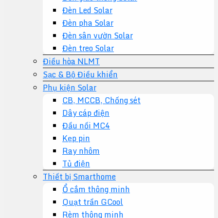
Đèn Led Solar
Đèn pha Solar
Đèn sân vườn Solar
Đèn treo Solar
Điều hòa NLMT
Sạc & Bộ Điều khiển
Phụ kiện Solar
CB, MCCB, Chống sét
Dây cáp điện
Đầu nối MC4
Kẹp pin
Ray nhôm
Tủ điện
Thiết bị Smarthome
Ổ cắm thông minh
Quạt trần GCool
Rèm thông minh