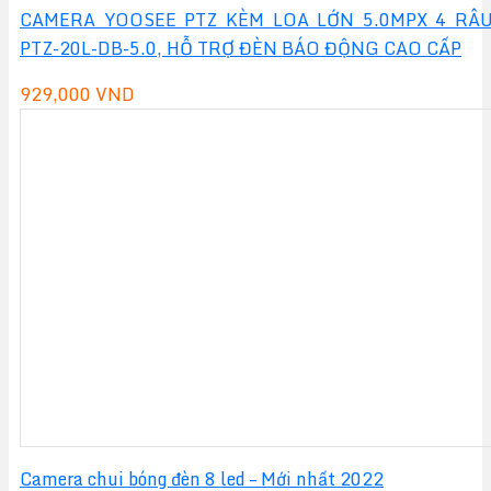
CAMERA YOOSEE PTZ KÈM LOA LỚN 5.0MPX 4 RÂ
PTZ-20L-DB-5.0, HỖ TRỢ ĐÈN BÁO ĐỘNG CAO CẤP
929,000
VND
Camera chui bóng đèn 8 led – Mới nhất 2022