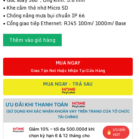
• Góc xoay 360°, Ống kính: 3.6 mm
• Khe cắm thẻ nhớ Micro SD
• Chống nắng mưa bụi chuẩn IP 66
• Cổng giao tiếp Ethernet: RJ45 100m/ 1000m/ Base
Thêm vào giỏ hàng
MUA NGAY
Giao Tận Nơi Hoặc Nhận Tại Cửa Hàng
MUA NGAY - TRẢ SAU
ƯU ĐÃI KHI THANH TOÁN
(SỬ DỤNG KHI XÁC NHẬN KHOẢN VAY TRÊN TRANG CỦA TỔ CHỨC
TÀI CHÍNH)
Giảm 10% – tối đa 500.000đ khi
ƯU ĐÃI
HOT
chọn kỳ hạn 6 & 12 tháng cho