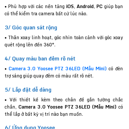
• Phù hợp với các nền tảng
iOS
,
Android
,
PC
giúp bạn
có thể kiểm tra camera bất cứ lúc nào.
3/ Góc quan sát rộng
• Thân xoay linh hoạt, góc nhìn toàn cảnh với góc xoay
quét rộng lên đến 360°.
4/ Quay màu ban đêm rõ nét
•
Camera 3.0 Yoosee PTZ 36LED (Mẫu Mini)
có đèn
trợ sáng giúp quay đêm có màu rất rõ nét.
5/ Lắp đặt dễ dàng
• Với thiết kế kèm theo chân đế gắn tường chắc
chắn,
Camera 3.0 Yoosee PTZ 36LED
(Mẫu Mini)
có
thể lắp ở bất kỳ vị trí nào bạn muốn.
6/ Ứng dụng Yoosee