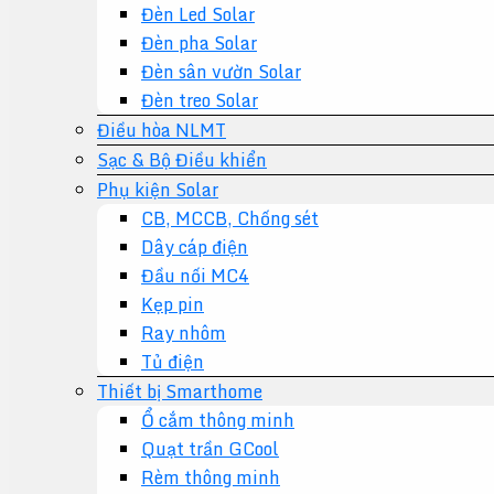
Đèn Led Solar
Đèn pha Solar
Đèn sân vườn Solar
Đèn treo Solar
Điều hòa NLMT
Sạc & Bộ Điều khiển
Phụ kiện Solar
CB, MCCB, Chống sét
Dây cáp điện
Đầu nối MC4
Kẹp pin
Ray nhôm
Tủ điện
Thiết bị Smarthome
Ổ cắm thông minh
Quạt trần GCool
Rèm thông minh