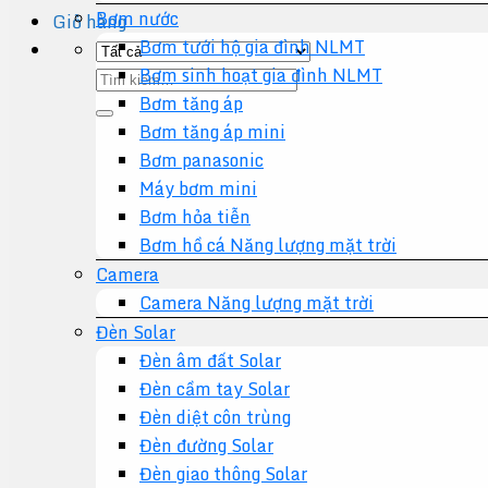
Bơm nước
Giỏ hàng
Bơm tưới hộ gia đình NLMT
Bơm sinh hoạt gia đình NLMT
Tìm
Bơm tăng áp
kiếm:
Bơm tăng áp mini
Bơm panasonic
Máy bơm mini
Bơm hỏa tiễn
Bơm hồ cá Năng lượng mặt trời
Camera
Camera Năng lượng mặt trời
Đèn Solar
Đèn âm đất Solar
Đèn cầm tay Solar
Đèn diệt côn trùng
Đèn đường Solar
Đèn giao thông Solar