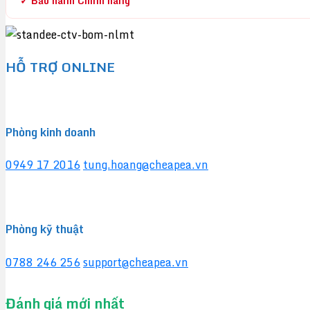
✓ Bảo hành Chính hãng
HỖ TRỢ ONLINE
Phòng kinh doanh
0949 17 2016
tung.hoang@cheapea.vn
Phòng kỹ thuật
0788 246 256
support@cheapea.vn
Đánh giá mới nhất