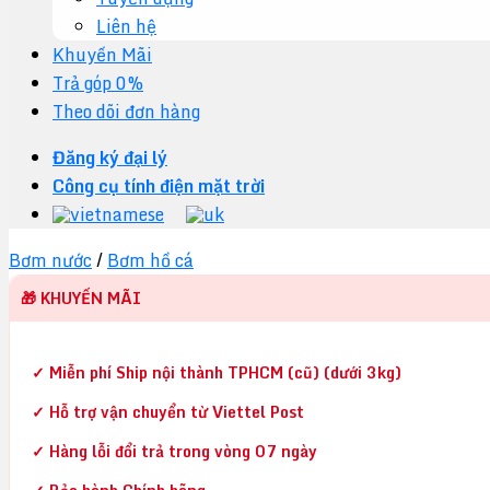
Liên hệ
Khuyến Mãi
Trả góp 0%
Theo dõi đơn hàng
Đăng ký đại lý
Công cụ tính điện mặt trời
Bơm nước
/
Bơm hồ cá
🎁 KHUYẾN MÃI
✓ Miễn phí Ship nội thành TPHCM (cũ) (dưới 3kg)
✓ Hỗ trợ vận chuyển từ Viettel Post
✓ Hàng lỗi đổi trả trong vòng 07 ngày