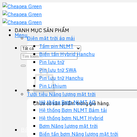
Chuyển
đến
nội
dung
DANH MỤC SẢN PHẨM
Menu
Điện mặt trời áp mái
Tấm pin NLMT
Biến tần Hybrid Hanchu
Tìm
Pin lưu trữ
kiếm:
Pin lưu trữ SWA
Pin lưu trữ Hanchu
Pin Lithium
Tưới tiêu Năng lượng mặt trời
Hệ thống Bơm NLMT AC
Chưa có sản phẩm trong giỏ hàng.
Hệ thống Bơm NLMT Bám tải
Quay trở lại cửa hàng
Hệ thống bơm NLMT Hybrid
Bơm Năng lượng mặt trời
Báo giá +
Biến tần bơm Năng lượng mặt trời