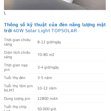
\
Thông số kỹ thuật của đèn năng lượng mặt
trời
40W Solar Light TOPSOLAR
Thời gian chiếu
8-12 giờ/ngày
sáng
Diện tích chiếu
70-80 m2
sáng
Thời gian nạp
3-4 giờ/ngày
pin
Tuổi thọ đèn
3-5 năm
Tuổi thọ tấm pin
10-12 năm
NLMT
Dung lượng pin
12800 mAh
Tuổi thọ chíp
50.000 giờ.