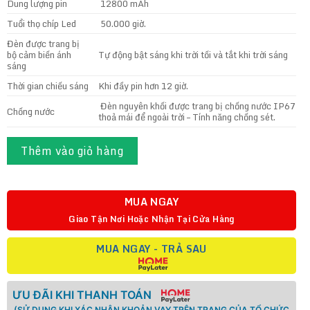
Dung lượng pin
12800 mAh
Tuổi thọ chíp Led
50.000 giờ.
Đèn được trang bị
bộ cảm biến ánh
Tự động bật sáng khi trời tối và tắt khi trời sáng
sáng
Thời gian chiếu sáng
Khi đầy pin hơn 12 giờ.
Đèn nguyên khối được trang bị chống nước IP67
Chống nước
thoả mái để ngoài trời – Tính năng chống sét.
Thêm vào giỏ hàng
MUA NGAY
Giao Tận Nơi Hoặc Nhận Tại Cửa Hàng
MUA NGAY - TRẢ SAU
ƯU ĐÃI KHI THANH TOÁN
(SỬ DỤNG KHI XÁC NHẬN KHOẢN VAY TRÊN TRANG CỦA TỔ CHỨC