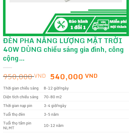
ĐÈN PHA NĂNG LƯỢNG MẶT TRỜI
40W DÙNG chiếu sáng gia đình, công
cộng…
Giá
Giá
950,000
540,000
VND
VND
gốc
hiện
Thời gian chiếu sáng
8-12 giờ/ngày
là:
tại
950,000 VND.
là:
Diện tích chiếu sáng
70-80 m2
540,000 
Thời gian nạp pin
3-4 giờ/ngày
Tuổi thọ đèn
3-5 năm
Tuổi thọ tấm pin
10-12 năm
NLMT