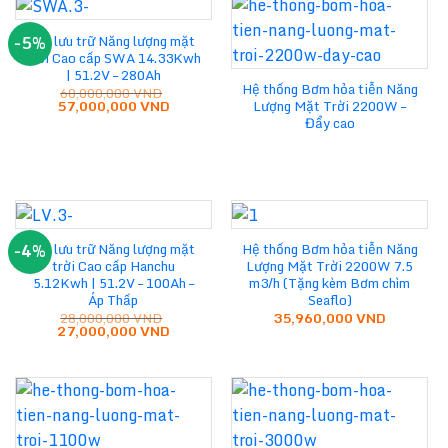
Pin lưu trữ Năng lượng mặt
-5%
trời Cao cấp SWA 14.33Kwh
| 51.2V – 280Ah
Hệ thống Bơm hỏa tiễn Năng
60,000,000
VND
Giá
Giá
57,000,000
VND
Lượng Mặt Trời 2200W –
gốc
hiện
Đẩy cao
là:
tại
60,000,000 VND.
là:
57,000,000 VND.
Pin lưu trữ Năng lượng mặt
Hệ thống Bơm hỏa tiễn Năng
-4%
trời Cao cấp Hanchu
Lượng Mặt Trời 2200W 7.5
5.12Kwh | 51.2V – 100Ah –
m3/h (Tặng kèm Bơm chìm
Áp Thấp
Seaflo)
28,000,000
VND
35,960,000
VND
Giá
Giá
27,000,000
VND
gốc
hiện
là:
tại
28,000,000 VND.
là:
27,000,000 VND.