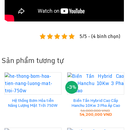
5/5 - (4 bình chọn)
Sản phẩm tương tự
-3%
Hệ thống Bơm Hỏa tiễn
Biến Tần Hybrid Cao Cấp
Năng Lượng Mặt Trời 750W
Hanchu 10Kw 3 Pha Áp Cao
56,000,000
VND
Giá
Giá
54,200,000
VND
gốc
hiện
là:
tại
56,000,000 VND.
là:
54,200,0