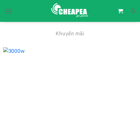
Chuyển
đến
nội
dung
Khuyến mãi