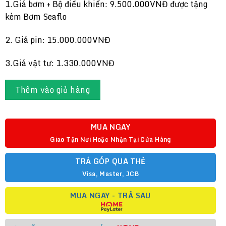
1.Giá bơm + Bộ điều khiển: 9.500.000VNĐ được tặng
kèm Bơm Seaflo
2. Giá pin: 15.000.000VNĐ
3.Giá vật tư: 1.330.000VNĐ
Thêm vào giỏ hàng
MUA NGAY
Giao Tận Nơi Hoặc Nhận Tại Cửa Hàng
TRẢ GÓP QUA THẺ
Visa, Master, JCB
MUA NGAY - TRẢ SAU