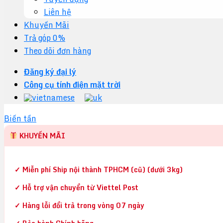
Liên hệ
Khuyến Mãi
Trả góp 0%
Theo dõi đơn hàng
Đăng ký đại lý
Công cụ tính điện mặt trời
Biến tần
KHUYẾN MÃI
✓ Miễn phí Ship nội thành TPHCM (cũ) (dưới 3kg)
✓ Hỗ trợ vận chuyển từ Viettel Post
✓ Hàng lỗi đổi trả trong vòng 07 ngày