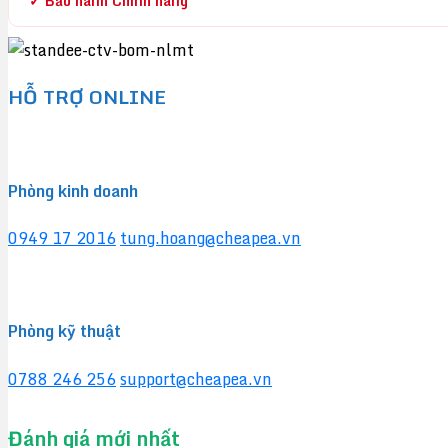
✓ Bảo hành Chính hãng
HỖ TRỢ ONLINE
Phòng kinh doanh
0949 17 2016
tung.hoang@cheapea.vn
Phòng kỹ thuật
0788 246 256
support@cheapea.vn
Đánh giá mới nhất