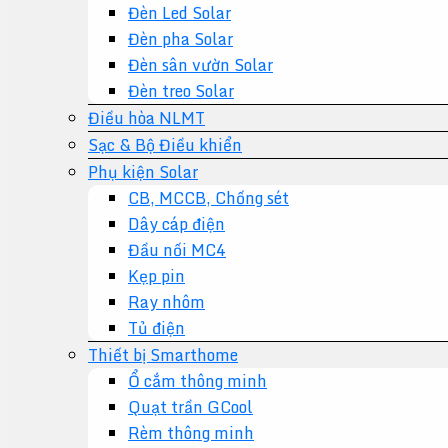
Đèn Led Solar
Đèn pha Solar
Đèn sân vườn Solar
Đèn treo Solar
Điều hòa NLMT
Sạc & Bộ Điều khiển
Phụ kiện Solar
CB, MCCB, Chống sét
Dây cáp điện
Đầu nối MC4
Kẹp pin
Ray nhôm
Tủ điện
Thiết bị Smarthome
Ổ cắm thông minh
Quạt trần GCool
Rèm thông minh