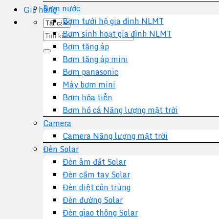
Bơm nước
Giỏ hàng
Bơm tưới hộ gia đình NLMT
Bơm sinh hoạt gia đình NLMT
Tìm
Bơm tăng áp
kiếm:
Bơm tăng áp mini
Bơm panasonic
Máy bơm mini
Bơm hỏa tiễn
Bơm hồ cá Năng lượng mặt trời
Camera
Camera Năng lượng mặt trời
Đèn Solar
Đèn âm đất Solar
Đèn cầm tay Solar
Đèn diệt côn trùng
Đèn đường Solar
Đèn giao thông Solar