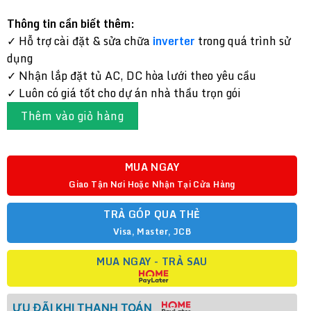
Thông tin cần biết thêm:
✓ Hỗ trợ cài đặt & sửa chữa
inverter
trong quá trình sử
dụng
✓ Nhận lắp đặt tủ AC, DC hòa lưới theo yêu cầu
✓ Luôn có giá tốt cho dự án nhà thầu trọn gói
Thêm vào giỏ hàng
MUA NGAY
Giao Tận Nơi Hoặc Nhận Tại Cửa Hàng
TRẢ GÓP QUA THẺ
Visa, Master, JCB
MUA NGAY - TRẢ SAU
ƯU ĐÃI KHI THANH TOÁN