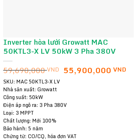
Inverter hòa lưới Growatt MAC
50KTL3-X LV 50kW 3 Pha 380V
Giá
Giá
59,690,000
55,900,000
VND
VND
gốc
hiệ
SKU: MAC 50KTL3-X LV
là:
tại
Nhà sản xuất: Growatt
59,690,000 VND.
là:
Công suất: 50kW
55,
Điện áp ngõ ra: 3 Pha 380V
Loại: 3 MPPT
Chất lượng: Mới 100%
Bảo hành: 5 năm
Chứng từ: CO/CQ, hóa đơn VAT