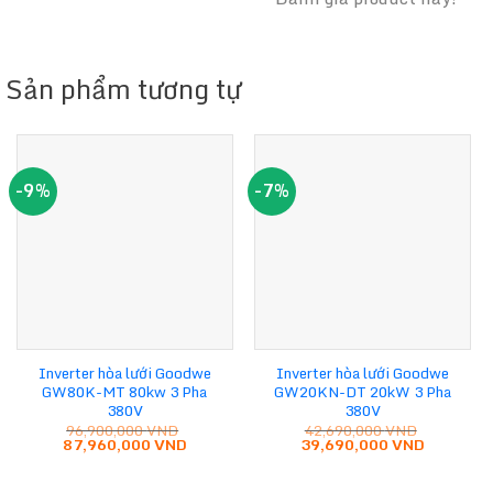
Sản phẩm tương tự
-9%
-7%
Inverter hòa lưới Goodwe
Inverter hòa lưới Goodwe
GW80K-MT 80kw 3 Pha
GW20KN-DT 20kW 3 Pha
380V
380V
96,900,000
VND
42,690,000
VND
Giá
Giá
Giá
Giá
87,960,000
VND
39,690,000
VND
gốc
hiện
gốc
hiện
là:
tại
là:
tại
96,900,000 VND.
là:
42,690,000 VND.
là: