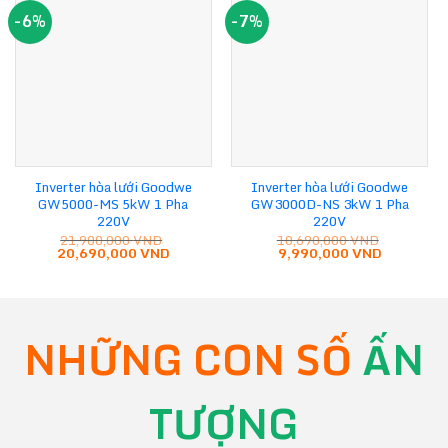
-6%
-7%
Inverter hòa lưới Goodwe
Inverter hòa lưới Goodwe
GW5000-MS 5kW 1 Pha
GW3000D-NS 3kW 1 Pha
220V
220V
21,900,000
VND
10,690,000
VND
Giá
Giá
Giá
Giá
20,690,000
VND
9,990,000
VND
gốc
hiện
gốc
hiện
là:
tại
là:
tại
21,900,000 VND.
là:
10,690,000 VND.
là:
20,690,000 VND.
9,990,000
NHỮNG CON SỐ
ẤN
TƯỢNG