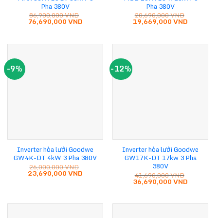
Pha 380V
Pha 380V
86,900,000
VND
20,690,000
VND
Giá
Giá
Giá
Giá
76,690,000
VND
19,669,000
VND
gốc
hiện
gốc
hiện
là:
tại
là:
tại
86,900,000 VND.
là:
20,690,000 VND.
là:
76,690,000 VND.
19,669,0
-9%
-12%
Inverter hòa lưới Goodwe
Inverter hòa lưới Goodwe
GW4K-DT 4kW 3 Pha 380V
GW17K-DT 17kw 3 Pha
380V
26,000,000
VND
Giá
Giá
23,690,000
VND
41,690,000
VND
gốc
hiện
Giá
Giá
36,690,000
VND
là:
tại
gốc
hiện
26,000,000 VND.
là:
là:
tại
23,690,000 VND.
41,690,000 VND.
là:
36,690,0