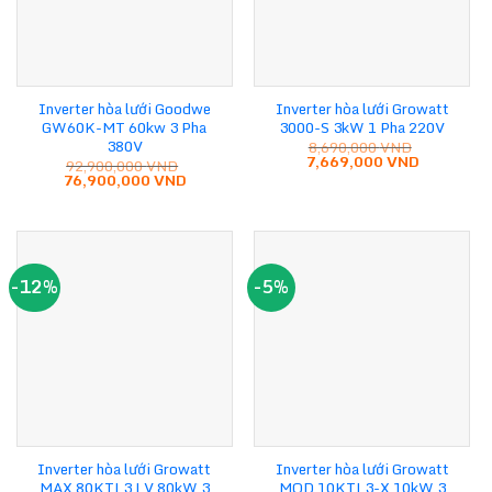
Inverter hòa lưới Goodwe
Inverter hòa lưới Growatt
GW60K-MT 60kw 3 Pha
3000-S 3kW 1 Pha 220V
380V
8,690,000
VND
Giá
Giá
7,669,000
VND
92,900,000
VND
gốc
hiện
Giá
Giá
76,900,000
VND
là:
tại
gốc
hiện
8,690,000 VND.
là:
là:
tại
7,669,000
92,900,000 VND.
là:
76,900,000 VND.
-12%
-5%
Inverter hòa lưới Growatt
Inverter hòa lưới Growatt
MAX 80KTL3 LV 80kW 3
MOD 10KTL3-X 10kW 3