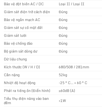
Bảo vệ đột biến AC / DC
Loại II / Loại II
Giám sát điện trở cách điện
Đúng
Bảo vệ ngắn mạch AC
Đúng
Giám sát sự cố mặt đất
Đúng
Giám sát lưới
Đúng
Bảo vệ chống đảo
Đúng
Bộ giám sát dòng dư
Đúng
Dữ liệu chung
Kích thước (W / H / D)
680/508 / 281mm
Cân nặng
52kg
Nhiệt độ hoạt động
-25 ° C… + 60 ° C
Phát ra tiếng ồn (Điển hình)
≤60dB (A)
Tiêu thụ điện năng vào ban
<1W
đêm