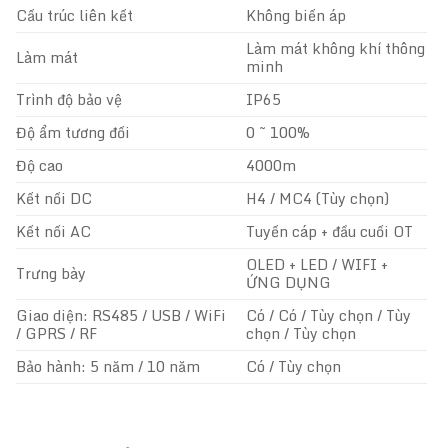
Cấu trúc liên kết
Không biến áp
Làm mát không khí thông
Làm mát
minh
Trình độ bảo vệ
IP65
Độ ẩm tương đối
0 ~ 100%
Độ cao
4000m
Kết nối DC
H4 / ​​MC4 (Tùy chọn)
Kết nối AC
Tuyến cáp + đầu cuối OT
OLED + LED / WIFI +
Trưng bày
ỨNG DỤNG
Giao diện: RS485 / USB / WiFi
Có / Có / Tùy chọn / Tùy
/ GPRS / RF
chọn / Tùy chọn
Bảo hành: 5 năm / 10 năm
Có / Tùy chọn