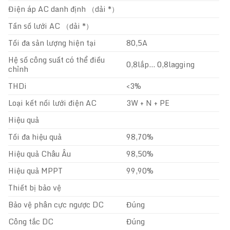
Điện áp AC danh định （dải *）
Tần số lưới AC （dải *）
Tối đa sản lượng hiện tại
80,5A
Hệ số công suất có thể điều
0,8lắp… 0,8lagging
chỉnh
THDi
<3%
Loại kết nối lưới điện AC
3W + N + PE
Hiệu quả
Tối đa hiệu quả
98,70%
Hiệu quả Châu Âu
98,50%
Hiệu quả MPPT
99,90%
Thiết bị bảo vệ
Bảo vệ phân cực ngược DC
Đúng
Công tắc DC
Đúng