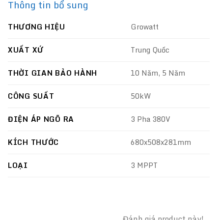
Thông tin bổ sung
THƯƠNG HIỆU
Growatt
XUẤT XỨ
Trung Quốc
THỜI GIAN BẢO HÀNH
10 Năm, 5 Năm
CÔNG SUẤT
50kW
ĐIỆN ÁP NGÕ RA
3 Pha 380V
KÍCH THƯỚC
680x508x281mm
LOẠI
3 MPPT
Đánh giá product này!