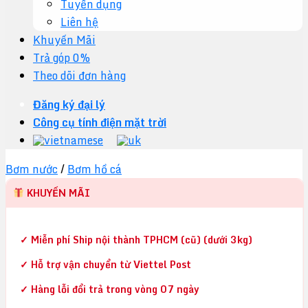
Tuyển dụng
Liên hệ
Khuyến Mãi
Trả góp 0%
Theo dõi đơn hàng
Đăng ký đại lý
Công cụ tính điện mặt trời
Bơm nước
/
Bơm hồ cá
KHUYẾN MÃI
✓ Miễn phí Ship nội thành TPHCM (cũ) (dưới 3kg)
✓ Hỗ trợ vận chuyển từ Viettel Post
✓ Hàng lỗi đổi trả trong vòng 07 ngày