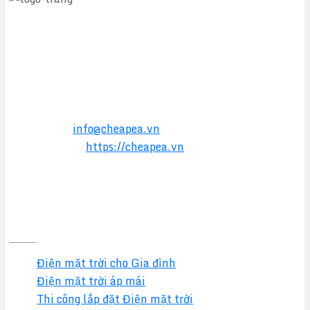
CÔNG TY TNHH TM&DV CHEAPEA
Địa chỉ:
564 Liên Phường, Phường Long Trường,
TPHCM
Điện thoại:
0949 17 2016
Hotline:
0357 17 2016
Email:
info@cheapea.vn
Website:
https://cheapea.vn
GIẢI PHÁP
Điện mặt trời cho Gia đình
Điện mặt trời áp mái
Thi công lắp đặt Điện mặt trời