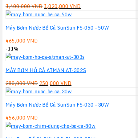
Giá
Giá
1,400,000
VND
1,020,000
VND
gốc
hiện
là:
tại
Máy Bơm Nước Bể Cá SunSun FS-050 – 50W
1,400,000 VND.
là:
1,020,000 VND.
465,000
VND
-11%
MÁY BƠM HỒ CÁ ATMAN AT-302S
Giá
Giá
280,000
VND
250,000
VND
gốc
hiện
là:
tại
Máy Bơm Nước Bể Cá SunSun FS-030 – 30W
280,000 VND.
là:
250,000 VND.
456,000
VND