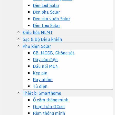
Đèn Led Solar
Đèn pha Solar
Đèn sân vườn Solar
Đèn treo Solar
Điều hòa NLMT
Sạc & Bộ Điều khiển
Phụ kiện Solar
CB, MCCB, Chống sét
Dây cáp điện
Đầu nối MC4
Kẹp pin
Ray nhôm
Tủ điện
Thiết bị Smarthome
Ổ cắm thông minh
Quạt trần GCool
Rèm thông minh