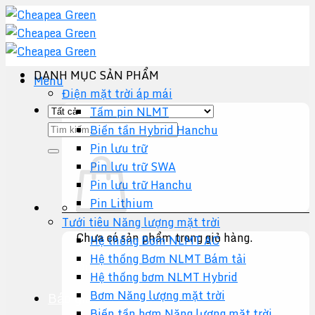
Chuyển
đến
nội
dung
DANH MỤC SẢN PHẨM
Menu
Điện mặt trời áp mái
Tấm pin NLMT
Tìm
Biến tần Hybrid Hanchu
kiếm:
Pin lưu trữ
Pin lưu trữ SWA
Pin lưu trữ Hanchu
Pin Lithium
Tưới tiêu Năng lượng mặt trời
Chưa có sản phẩm trong giỏ hàng.
Hệ thống Bơm NLMT AC
Hệ thống Bơm NLMT Bám tải
Quay trở lại cửa hàng
Hệ thống bơm NLMT Hybrid
Bơm Năng lượng mặt trời
Báo giá +
Biến tần bơm Năng lượng mặt trời