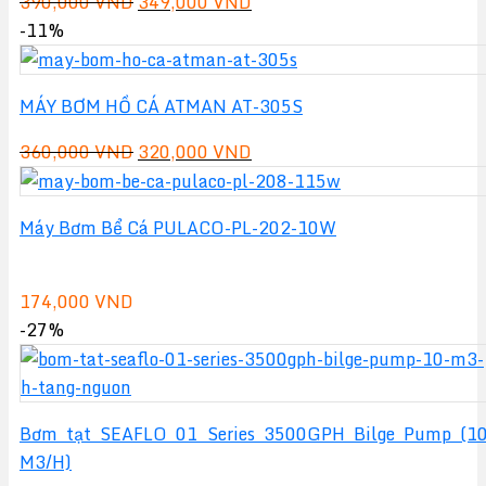
Giá
Giá
390,000
VND
349,000
VND
gốc
hiện
-11%
là:
tại
390,000 VND.
là:
MÁY BƠM HỒ CÁ ATMAN AT-305S
349,000 VND.
Giá
Giá
360,000
VND
320,000
VND
gốc
hiện
là:
tại
Máy Bơm Bể Cá PULACO-PL-202-10W
360,000 VND.
là:
320,000 VND.
174,000
VND
-27%
Bơm tạt SEAFLO 01 Series 3500GPH Bilge Pump (1
M3/H)