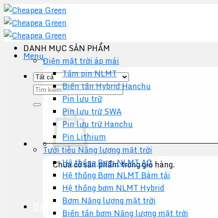
Chuyển
đến
nội
dung
DANH MỤC SẢN PHẨM
Menu
Điện mặt trời áp mái
Tấm pin NLMT
Biến tần Hybrid Hanchu
Tìm
Pin lưu trữ
kiếm:
Pin lưu trữ SWA
Pin lưu trữ Hanchu
Pin Lithium
Tưới tiêu Năng lượng mặt trời
Hệ thống Bơm NLMT AC
Chưa có sản phẩm trong giỏ hàng.
Hệ thống Bơm NLMT Bám tải
Quay trở lại cửa hàng
Hệ thống bơm NLMT Hybrid
Bơm Năng lượng mặt trời
Báo giá +
Biến tần bơm Năng lượng mặt trời