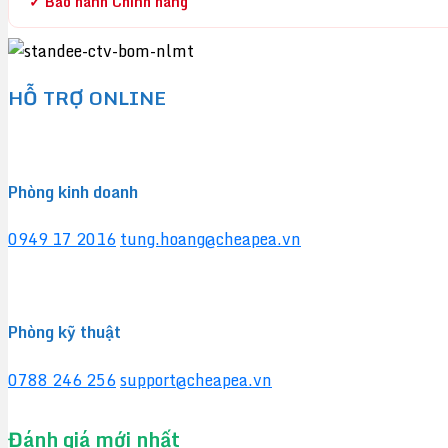
✓ Bảo hành Chính hãng
HỖ TRỢ ONLINE
Phòng kinh doanh
0949 17 2016
tung.hoang@cheapea.vn
Phòng kỹ thuật
0788 246 256
support@cheapea.vn
Đánh giá mới nhất