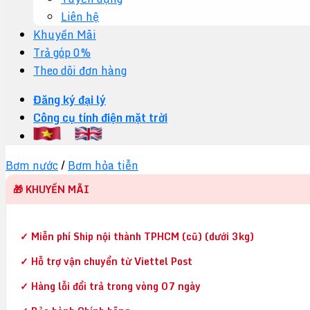
Liên hệ
Khuyến Mãi
Trả góp 0%
Theo dõi đơn hàng
Đăng ký đại lý
Công cụ tính điện mặt trời
Bơm nước
/
Bơm hỏa tiễn
🎁 KHUYẾN MÃI
✓ Miễn phí Ship nội thành TPHCM (cũ) (dưới 3kg)
✓ Hỗ trợ vận chuyển từ Viettel Post
✓ Hàng lỗi đổi trả trong vòng 07 ngày