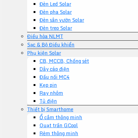
Đèn Led Solar
Đèn pha Solar
Đèn sân vườn Solar
Đèn treo Solar
Điều hòa NLMT
Sạc & Bộ Điều khiển
Phụ kiện Solar
CB, MCCB, Chống sét
Dây cáp điện
Đầu nối MC4
Kẹp pin
Ray nhôm
Tủ điện
Thiết bị Smarthome
Ổ cắm thông minh
Quạt trần GCool
Rèm thông minh