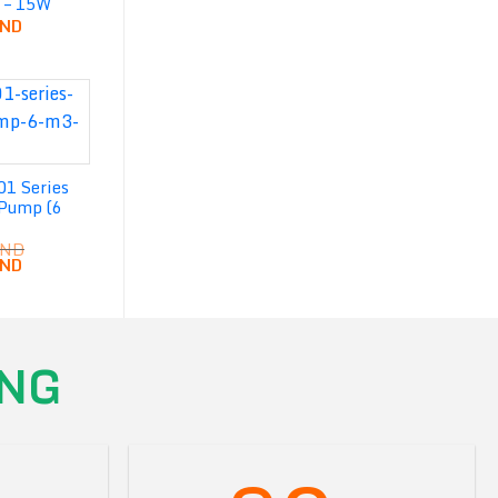
 – 15W
ND
01 Series
Pump (6
ND
Giá
ND
hiện
tại
VND.
là:
950,000 VND.
NG