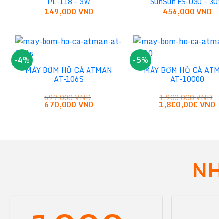
PL-118 – 3W
SunSun FS-030 – 3
149,000
VND
456,000
VND
-4%
-5%
MÁY BƠM HỒ CÁ ATMAN
MÁY BƠM HỒ CÁ AT
AT-106S
AT-10000
699,000
VND
1,900,000
VND
Giá
Giá
Giá
G
670,000
VND
1,800,000
VND
gốc
hiện
gốc
h
là:
tại
là:
t
699,000 VND.
là:
1,900,000 VND.
l
670,000 VND.
1
NH