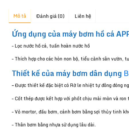
Mô tả
Đánh giá (0)
Liên hệ
Ứng dụng của máy bơm hồ cá AP
– Lọc nước hồ cá, tuần hoàn nước hồ
– Thích hợp cho các hòn non bộ, tiểu cảnh sân vườn, 
Thiết kế của
máy bơm dân dụng
B
–
Được thiết kế đặc biệt có Rờ le nhiệt tự đông đóng n
– Cốt thép được kết hợp với phốt chịu mài mòn và ron t
– Vỏ mortor, đầu bơm, cánh bơm bằng sợi thủy tinh k
– Thân bơm bằng nhựa sử dụng lâu dài.