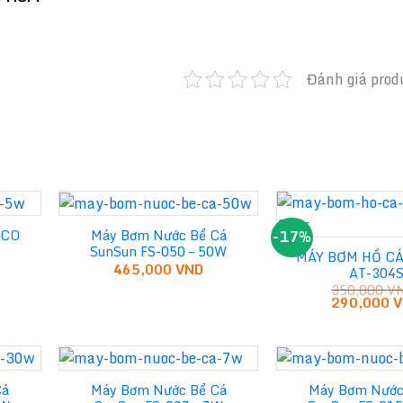
Đánh giá prod
-17%
ACO
Máy Bơm Nước Bể Cá
SunSun FS-050 – 50W
MÁY BƠM HỒ C
465,000
VND
AT-304
350,000
V
Giá
290,000
V
gốc
là:
350,000 V
Cá
Máy Bơm Nước Bể Cá
Máy Bơm Nước