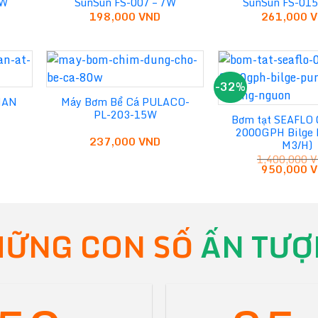
0W
SunSun FS-007 – 7W
SunSun FS-015
198,000
VND
261,000
V
-32%
MAN
Máy Bơm Bể Cá PULACO-
PL-203-15W
Bơm tạt SEAFLO 
2000GPH Bilge 
237,000
VND
M3/H)
iá
1,400,000
V
iện
Giá
950,000
V
ại
gốc
à:
là:
,800,000 VND.
1,400,000 
ỮNG CON SỐ
ẤN TƯỢ