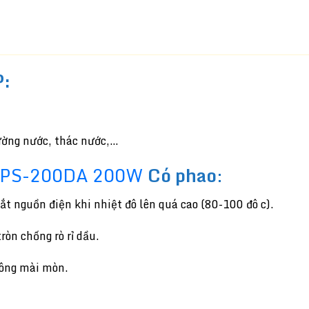
P:
tường nước, thác nước,…
PS-200DA 200W
Có phao
:
gắt nguồn điện khi nhiệt đô lên quá cao (80-100 đô c).
ròn chống rò rỉ dầu.
hông mài mòn.