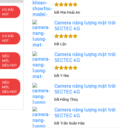
ƯU ĐÃI
Được xếp
bởi Mai Hoài An
HOT
hạng
5
5
sao
Camera năng lượng mặt trời
SECTEC 4G
ƯU ĐÃI
HOT
Được xếp
bởi Lộc
hạng
5
5
sao
Camera năng lượng mặt trời
SIÊU
SECTEC 4G
MỚI,
SIÊU HOT
Được xếp
bởi Y Nie
hạng
5
5
SIÊU
sao
Camera năng lượng mặt trời
MỚI,
SECTEC 4G
SIÊU HOT
bởi Hồng Thúy
Camera năng lượng mặt trời
SECTEC 4G
bởi Trần Xuân Hảo