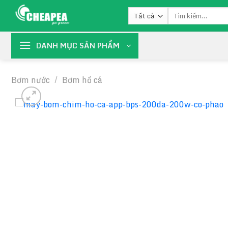
Chuyển
Tìm
đến
kiếm:
nội
dung
DANH MỤC SẢN PHẨM
Bơm nước
/
Bơm hồ cá