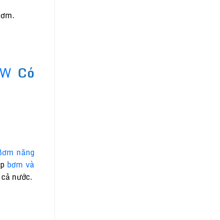
bơm.
0W
Có
Bơm năng
áp
bơm và
 cả nước.