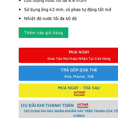
Lưu lượng nước tối đa 6.6 m3/h
Sử dụng ống 42 mm, có phao tự động tắt mở
Nhiệt độ nước tối đa 40 độ
Thêm vào giỏ hàng
MUA NGAY
Giao Tận Nơi Hoặc Nhận Tại Cửa Hàng
TRẢ GÓP QUA THẺ
Visa, Master, JCB
MUA NGAY - TRẢ SAU
ƯU ĐÃI KHI THANH TOÁN
(SỬ DỤNG KHI XÁC NHẬN KHOẢN VAY TRÊN TRANG CỦA TỔ
CHÍNH)