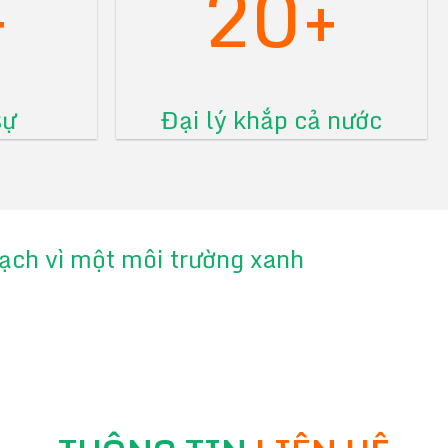
+
20+
sự
Đại lý khắp cả nước
 sạch vì một môi trường xanh