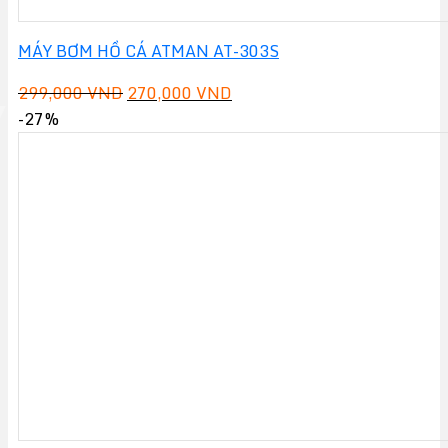
MÁY BƠM HỒ CÁ ATMAN AT-303S
Giá
Giá
299,000
VND
270,000
VND
gốc
hiện
-27%
là:
tại
299,000 VND.
là:
270,000 VND.