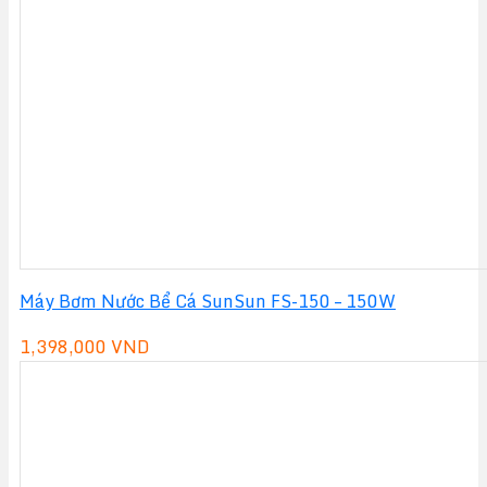
360,000 VND.
là:
320,000 VND.
Máy Bơm Nước Bể Cá SunSun FS-150 – 150W
1,398,000
VND