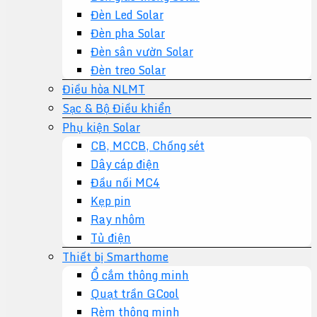
Đèn Led Solar
Đèn pha Solar
Đèn sân vườn Solar
Đèn treo Solar
Điều hòa NLMT
Sạc & Bộ Điều khiển
Phụ kiện Solar
CB, MCCB, Chống sét
Dây cáp điện
Đầu nối MC4
Kẹp pin
Ray nhôm
Tủ điện
Thiết bị Smarthome
Ổ cắm thông minh
Quạt trần GCool
Rèm thông minh