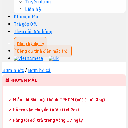
Tuyển dụng
Liên hệ
Khuyến Mãi
Trả góp 0%
Theo dõi đơn hàng
Đăng ký đại lý
Công cụ tính điện mặt trời
Bơm nước
/
Bơm hồ cá
🎁 KHUYẾN MÃI
✓ Miễn phí Ship nội thành TPHCM (cũ) (dưới 3kg)
✓ Hỗ trợ vận chuyển từ Viettel Post
✓ Hàng lỗi đổi trả trong vòng 07 ngày