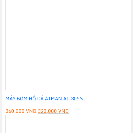
là:
tại
699,000 VND.
là:
670,000 VND.
MÁY BƠM HỒ CÁ ATMAN AT-305S
Giá
Giá
360,000
VND
320,000
VND
gốc
hiện
là:
tại