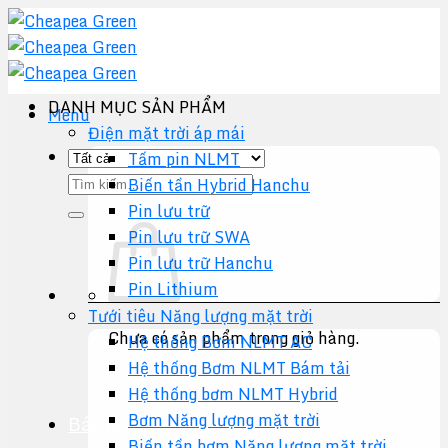
Chuyển
đến
nội
dung
DANH MỤC SẢN PHẨM
Menu
Điện mặt trời áp mái
Tấm pin NLMT
Tìm
Biến tần Hybrid Hanchu
kiếm:
Pin lưu trữ
Pin lưu trữ SWA
Pin lưu trữ Hanchu
Pin Lithium
Tưới tiêu Năng lượng mặt trời
Chưa có sản phẩm trong giỏ hàng.
Hệ thống Bơm NLMT AC
Hệ thống Bơm NLMT Bám tải
Quay trở lại cửa hàng
Hệ thống bơm NLMT Hybrid
Bơm Năng lượng mặt trời
Báo giá +
Biến tần bơm Năng lượng mặt trời