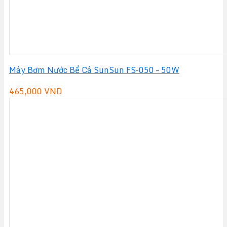
Máy Bơm Nước Bể Cá SunSun FS-050 – 50W
465,000
VND