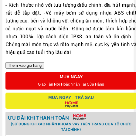
– Kích thước nhỏ với lưu lượng điều chỉnh, đĩa hút mạnh
rất dễ lắp đặt. -Vỏ máy bơm sử dụng nhựa ABS chấ
lượng cao, bền và không vỡ, chống ăn mòn, thích hợp ch
cả nước ngọt và nước biển. Động cơ được làm kín bằn
nhựa 100%, lớp cách điện IPX8, an toàn và ổn định. 
Chống mài mòn trục và rôto mạnh mẽ, cực kỳ yên tĩnh v
hiệu quả cao tuổi thọ lâu dài
Thêm vào giỏ hàng
MUA NGAY
Giao Tận Nơi Hoặc Nhận Tại Cửa Hàng
MUA NGAY - TRẢ SAU
ƯU ĐÃI KHI THANH TOÁN
(SỬ DỤNG KHI XÁC NHẬN KHOẢN VAY TRÊN TRANG CỦA TỔ CHỨC
TÀI CHÍNH)