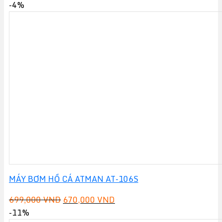
-4%
MÁY BƠM HỒ CÁ ATMAN AT-106S
Giá
Giá
699,000
VND
670,000
VND
gốc
hiện
-11%