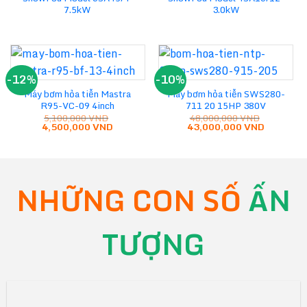
7.5kW
3.0kW
-12%
-10%
Máy bơm hỏa tiễn Mastra
Máy bơm hỏa tiễn SWS280-
R95-VC-09 4inch
711 20 15HP 380V
5,100,000
VND
48,000,000
VND
Giá
Giá
Giá
Giá
4,500,000
VND
43,000,000
VND
gốc
hiện
gốc
hiện
là:
tại
là:
tại
5,100,000 VND.
là:
48,000,000 VND.
là:
4,500,000 VND.
43,000,0
NHỮNG CON SỐ
ẤN
TƯỢNG