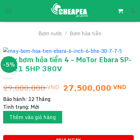
Chuyển
đến
nội
dung
Bơm nước
/
Bơm hỏa tiễn
Máy bơm hỏa tiển 4 – MoTor Ebara SP-
-5%
4021 5HP 380V
Giá
Giá
29,000,000
27,500,000
VND
VND
gốc
hiệ
Bảo hành: 12 Tháng
là:
tại
Tình trạng: Mới
29,000,000 VND.
là:
27,
Thêm vào giỏ hàng