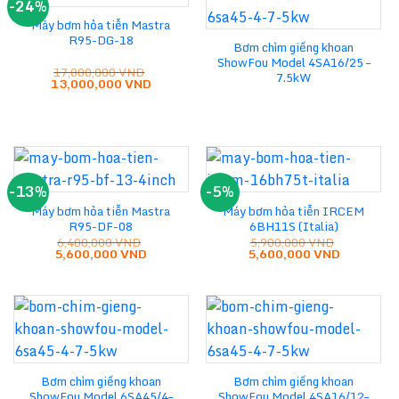
-24%
Máy bơm hỏa tiễn Mastra
R95-DG-18
Bơm chìm giếng khoan
ShowFou Model 4SA16/25 –
17,000,000
VND
7.5kW
Giá
Giá
13,000,000
VND
gốc
hiện
là:
tại
17,000,000 VND.
là:
13,000,000 VND.
-13%
-5%
Máy bơm hỏa tiễn Mastra
Máy bơm hỏa tiễn IRCEM
R95-DF-08
6BH11S (Italia)
6,400,000
VND
5,900,000
VND
Giá
Giá
Giá
Giá
5,600,000
VND
5,600,000
VND
gốc
hiện
gốc
hiện
là:
tại
là:
tại
6,400,000 VND.
là:
5,900,000 VND.
là:
5,600,000 VND.
5,600,000
Bơm chìm giếng khoan
Bơm chìm giếng khoan
ShowFou Model 6SA45/4–
ShowFou Model 4SA16/12–