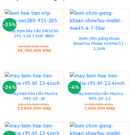
-25%
Máy bơm hỏa tiễn SWS250-
195-5 20 7,5HP 380V
Bơm chìm giếng khoan
ShowFou Model 4SAM6/11 –
25,000,000
VND
1.1kW
Giá
Giá
18,700,000
VND
gốc
hiện
là:
tại
25,000,000 VND.
là:
18,700,000 VND.
-24%
-4%
Máy bơm hỏa tiễn Mastra
Máy bơm hỏa tiễn Mastra
R95-DF-30
R95-DF-13
18,250,000
VND
7,300,000
VND
Giá
Giá
Giá
Giá
13,800,000
VND
7,000,000
VND
gốc
hiện
gốc
hiện
là:
tại
là:
tại
18,250,000 VND.
là:
7,300,000 VND.
là:
13,800,000 VND.
7,000,000