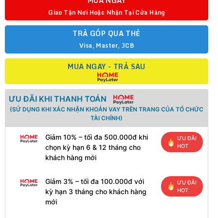
MUA NGAY
Giao Tận Nơi Hoặc Nhận Tại Cửa Hàng
TRẢ GÓP QUA THẺ
Visa, Master, JCB
MUA NGAY - TRẢ SAU
ƯU ĐÃI KHI THANH TOÁN
(SỬ DỤNG KHI XÁC NHẬN KHOẢN VAY TRÊN TRANG CỦA TỔ CHỨC
TÀI CHÍNH)
Giảm 10% – tối đa 500.000đ khi
ƯU ĐÃI
HOT
chọn kỳ hạn 6 & 12 tháng cho
khách hàng mới
Giảm 3% – tối đa 100.000đ với
ƯU ĐÃI
HOT
kỳ hạn 3 tháng cho khách hàng
mới