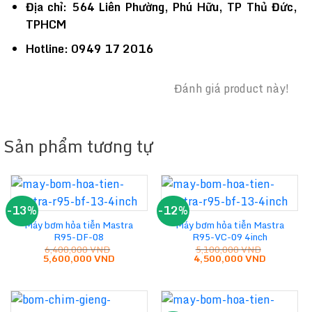
Địa chỉ: 564 Liên Phường, Phú Hữu, TP Thủ Đức,
TPHCM
Hotline: 0949 17 2016
Đánh giá product này!
Sản phẩm tương tự
-13%
-12%
Máy bơm hỏa tiễn Mastra
Máy bơm hỏa tiễn Mastra
R95-DF-08
R95-VC-09 4inch
6,400,000
VND
5,100,000
VND
Giá
Giá
Giá
Giá
5,600,000
VND
4,500,000
VND
gốc
hiện
gốc
hiện
là:
tại
là:
tại
6,400,000 VND.
là:
5,100,000 VND.
là:
5,600,000 VND.
4,500,000