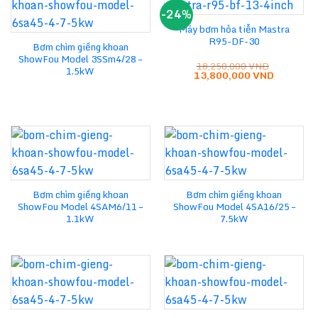
-24%
Máy bơm hỏa tiễn Mastra
R95-DF-30
Bơm chìm giếng khoan
ShowFou Model 3SSm4/28 –
18,250,000
VND
1.5kW
Giá
Giá
13,800,000
VND
gốc
hiện
là:
tại
18,250,000 VND.
là:
13,800,0
Bơm chìm giếng khoan
Bơm chìm giếng khoan
ShowFou Model 4SAM6/11 –
ShowFou Model 4SA16/25 –
1.1kW
7.5kW