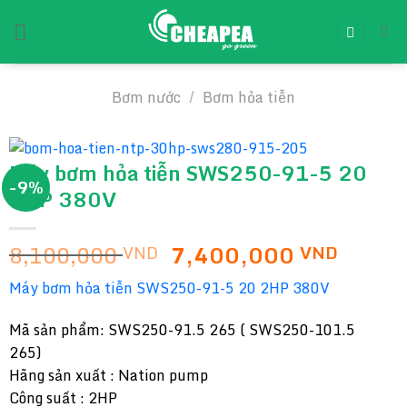
Chuyển
đến
nội
dung
Bơm nước
/
Bơm hỏa tiễn
Máy bơm hỏa tiễn SWS250-91-5 20
-9%
2HP 380V
Giá
Giá
8,100,000
7,400,000
VND
VND
gốc
hiện
Máy bơm hỏa tiễn SWS250-91-5 20 2HP 380V
là:
tại
8,100,000 VND.
là:
Mã sản phẩm: SWS250-91.5 265 ( SWS250-101.5
7,400
265)
Hãng sản xuất : Nation pump
Công suất : 2HP