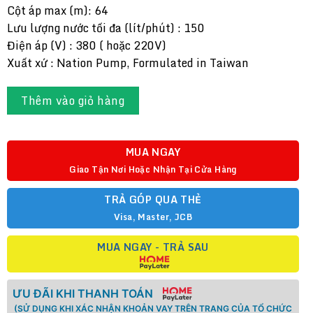
Cột áp max (m): 64
Lưu lượng nước tối đa (lít/phút) : 150
Điện áp (V) : 380 ( hoặc 220V)
Xuất xứ : Nation Pump, Formulated in Taiwan
Thêm vào giỏ hàng
MUA NGAY
Giao Tận Nơi Hoặc Nhận Tại Cửa Hàng
TRẢ GÓP QUA THẺ
Visa, Master, JCB
MUA NGAY - TRẢ SAU
ƯU ĐÃI KHI THANH TOÁN
(SỬ DỤNG KHI XÁC NHẬN KHOẢN VAY TRÊN TRANG CỦA TỔ CHỨC