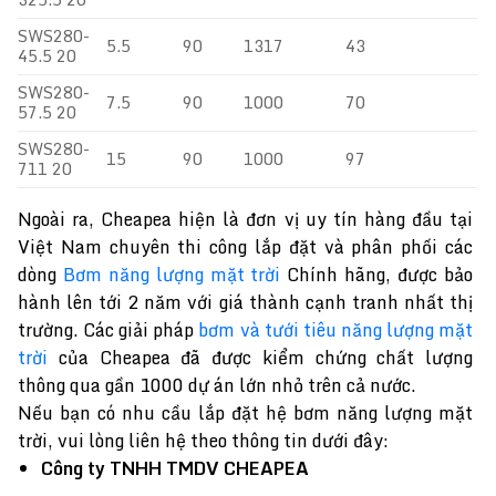
SWS280-
5.5
90
1317
43
45.5 20
SWS280-
7.5
90
1000
70
57.5 20
SWS280-
15
90
1000
97
711 20
Ngoài ra, Cheapea hiện là đơn vị uy tín hàng đầu tại
Việt Nam chuyên thi công lắp đặt và phân phối các
dòng
Bơm năng lượng mặt trời
Chính hãng, được bảo
hành lên tới 2 năm với giá thành cạnh tranh nhất thị
trường. Các giải pháp
bơm và tưới tiêu năng lượng mặt
trời
của Cheapea đã được kiểm chứng chất lượng
thông qua gần 1000 dự án lớn nhỏ trên cả nước.
Nếu bạn có nhu cầu lắp đặt hệ bơm năng lượng mặt
trời, vui lòng liên hệ theo thông tin dưới đây:
Công ty TNHH TMDV CHEAPEA