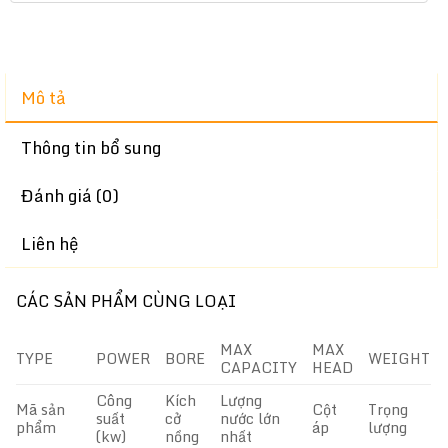
Mô tả
Thông tin bổ sung
Đánh giá (0)
Liên hệ
CÁC SẢN PHẨM CÙNG LOẠI
MAX
MAX
TYPE
POWER
BORE
WEIGHT
CAPACITY
HEAD
Công
Kích
Lượng
Mã sản
Cột
Trọng
suất
cở
nước lớn
phẩm
áp
lượng
(kw)
nồng
nhất