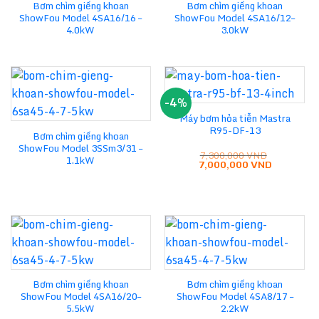
Bơm chìm giếng khoan
Bơm chìm giếng khoan
ShowFou Model 4SA16/16 –
ShowFou Model 4SA16/12–
4.0kW
3.0kW
-4%
Máy bơm hỏa tiễn Mastra
R95-DF-13
Bơm chìm giếng khoan
ShowFou Model 3SSm3/31 –
7,300,000
VND
1.1kW
Giá
Giá
7,000,000
VND
gốc
hiện
là:
tại
7,300,000 VND.
là:
7,000,000
Bơm chìm giếng khoan
Bơm chìm giếng khoan
ShowFou Model 4SA16/20–
ShowFou Model 4SA8/17 –
5.5kW
2.2kW