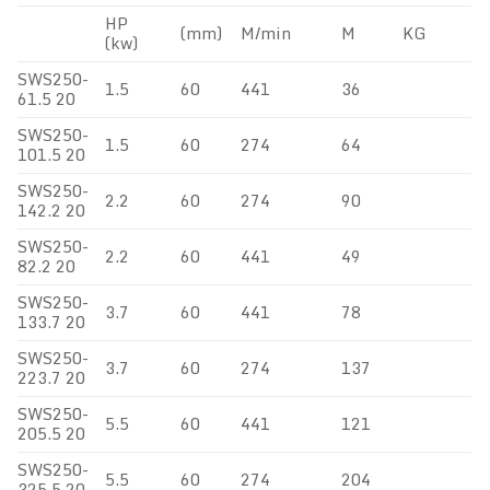
HP
(mm)
M/min
M
KG
(kw)
SWS250-
1.5
60
441
36
61.5 20
SWS250-
1.5
60
274
64
101.5 20
SWS250-
2.2
60
274
90
142.2 20
SWS250-
2.2
60
441
49
82.2 20
SWS250-
3.7
60
441
78
133.7 20
SWS250-
3.7
60
274
137
223.7 20
SWS250-
5.5
60
441
121
205.5 20
SWS250-
5.5
60
274
204
325.5 20