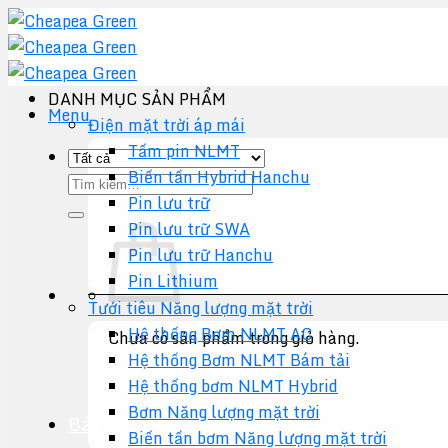
Chuyển
đến
nội
dung
DANH MỤC SẢN PHẨM
Menu
Điện mặt trời áp mái
Tấm pin NLMT
Biến tần Hybrid Hanchu
Tìm
Pin lưu trữ
kiếm:
Pin lưu trữ SWA
Pin lưu trữ Hanchu
Pin Lithium
Tưới tiêu Năng lượng mặt trời
Hệ thống Bơm NLMT AC
Chưa có sản phẩm trong giỏ hàng.
Hệ thống Bơm NLMT Bám tải
Quay trở lại cửa hàng
Hệ thống bơm NLMT Hybrid
Bơm Năng lượng mặt trời
Báo giá +
Biến tần bơm Năng lượng mặt trời