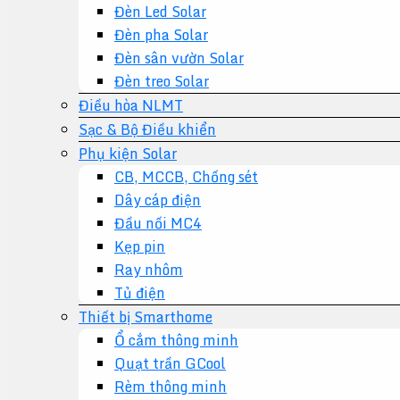
Đèn Led Solar
Đèn pha Solar
Đèn sân vườn Solar
Đèn treo Solar
Điều hòa NLMT
Sạc & Bộ Điều khiển
Phụ kiện Solar
CB, MCCB, Chống sét
Dây cáp điện
Đầu nối MC4
Kẹp pin
Ray nhôm
Tủ điện
Thiết bị Smarthome
Ổ cắm thông minh
Quạt trần GCool
Rèm thông minh