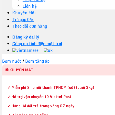
Liên hệ
Khuyến Mãi
Trả góp 0%
Theo dõi đơn hàng
Đăng ký đại lý
Công cụ tính điện mặt trời
Bơm nước
/
Bơm tăng áp
🎁 KHUYẾN MÃI
✓ Miễn phí Ship nội thành TPHCM (cũ) (dưới 3kg)
✓ Hỗ trợ vận chuyển từ Viettel Post
✓ Hàng lỗi đổi trả trong vòng 07 ngày