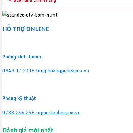
✓ Bảo hành Chính hãng
HỖ TRỢ ONLINE
Phòng kinh doanh
0949 17 2016
tung.hoang@cheapea.vn
Phòng kỹ thuật
0788 246 256
support@cheapea.vn
Đánh giá mới nhất