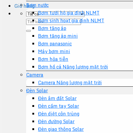
Bơm nước
Giỏ hàng
Bơm tưới hộ gia đình NLMT
Bơm sinh hoạt gia đình NLMT
Tìm
Bơm tăng áp
kiếm:
Bơm tăng áp mini
Bơm panasonic
Máy bơm mini
Bơm hỏa tiễn
Bơm hồ cá Năng lượng mặt trời
Camera
Camera Năng lượng mặt trời
Đèn Solar
Đèn âm đất Solar
Đèn cầm tay Solar
Đèn diệt côn trùng
Đèn đường Solar
Đèn giao thông Solar