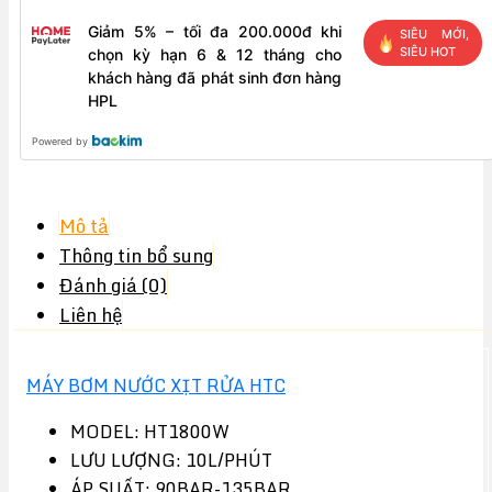
Giảm 5% – tối đa 200.000đ khi
SIÊU MỚI,
SIÊU HOT
chọn kỳ hạn 6 & 12 tháng cho
khách hàng đã phát sinh đơn hàng
HPL
Powered by
Mô tả
Thông tin bổ sung
Đánh giá (0)
Liên hệ
MÁY BƠM NƯỚC XỊT RỬA HTC
MODEL: HT1800W
LƯU LƯỢNG: 10L/PHÚT
ÁP SUẤT: 90BAR-135BAR