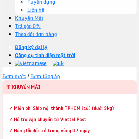
Tuyển dụng
Liên hệ
Khuyến Mãi
Trả góp 0%
Theo dõi đơn hàng
Đăng ký đại lý
Công cụ tính điện mặt trời
Bơm nước
/
Bơm tăng áp
KHUYẾN MÃI
✓ Miễn phí Ship nội thành TPHCM (cũ) (dưới 3kg)
✓ Hỗ trợ vận chuyển từ Viettel Post
✓ Hàng lỗi đổi trả trong vòng 07 ngày