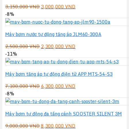
Giá
Giá
3,150,000
VND
3,000,000
VND
gốc
hiện
-8%
là:
tại
3,150,000 VND.
là:
Máy bơm nước tự động tăng áp JLM60-300A
3,000,000 VND.
Giá
Giá
2,500,000
VND
2,300,000
VND
gốc
hiện
-11%
là:
tại
2,500,000 VND.
là:
Máy bơm tăng áp tự động điện tử APP MTS-54-S3
2,300,000 VND.
Giá
Giá
7,100,000
VND
6,300,000
VND
gốc
hiện
-8%
là:
tại
7,100,000 VND.
là:
Máy bơm tự động đa tầng cánh SOOSTER SILENT 3M
6,300,000 VND.
Giá
Giá
9,000,000
VND
8,300,000
VND