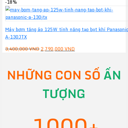
gốc
hiện
-18%
là:
tại
5,000,000 VND.
là:
4,700,000 VND.
Máy bơm tăng áp 125W tính năng tạo bọt khí Panasoni
A-130JTX
Giá
Giá
3,400,000
VND
2,790,000
VND
gốc
hiện
là:
tại
NHỮNG CON SỐ
ẤN
3,400,000 VND.
là:
2,790,000 VND.
TƯỢNG
1000+