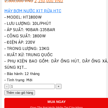
Giá
Giá
2,300,000
VND
2,150,000
VND
gốc
hiện
MÁY BƠM NƯỚC XỊT RỬA HTC
là:
tại
– MODEL: HT1800W
2,300,000 VND.
là:
– LƯU LƯỢNG: 10L/PHÚT
2,150,000 VND.
– ÁP SUẤT: 90BAR-135BAR
– CÔNG SUẤT: 1800W
– ĐIỆN ÁP: 220V
– TRONG LƯỢNG: 13KG
– XUẤT XỨ: TRUNG QUỐC
– PHỤ KIỆN BAO GỒM: DÂY ỐNG HÚT, DÂY ỐNG XẢ
SÚNG XỊT…
–
Bảo hành: 12 tháng
–
Tình trạng: Mới
Máy
bơm
Thêm vào giỏ hàng
xịt
MUA NGAY
rửa
Giao Tận Nơi Hoặc Nhận Tại Cửa Hàng