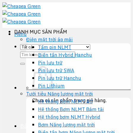
Chuyển
đến
nội
dung
DANH MỤC SẢN PHẨM
Menu
Điện mặt trời áp mái
Tấm pin NLMT
Tìm
Biến tần Hybrid Hanchu
kiếm:
Pin lưu trữ
Pin lưu trữ SWA
Pin lưu trữ Hanchu
Pin Lithium
Tưới tiêu Năng lượng mặt trời
Chưa có sản phẩm trong giỏ hàng.
Hệ thống Bơm NLMT AC
Hệ thống Bơm NLMT Bám tải
Quay trở lại cửa hàng
Hệ thống bơm NLMT Hybrid
Bơm Năng lượng mặt trời
Báo giá +
Biến tần bơm Năng lượng mặt trời