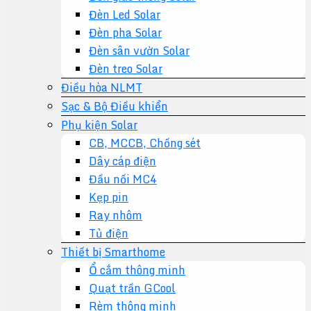
Đèn Led Solar
Đèn pha Solar
Đèn sân vườn Solar
Đèn treo Solar
Điều hòa NLMT
Sạc & Bộ Điều khiển
Phụ kiện Solar
CB, MCCB, Chống sét
Dây cáp điện
Đầu nối MC4
Kẹp pin
Ray nhôm
Tủ điện
Thiết bị Smarthome
Ổ cắm thông minh
Quạt trần GCool
Rèm thông minh