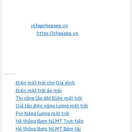
TPHCM
Điện thoại:
0949 17 2016
Hotline:
0357 17 2016
Email:
info@cheapea.vn
Website:
https://cheapea.vn
GIẢI PHÁP
Điện mặt trời cho Gia đình
Điện mặt trời áp mái
Thi công lắp đặt Điện mặt trời
Giá lắp điện năng lượng mặt trời
Pin Năng lượng mặt trời
Hệ thống Bơm NLMT Trực tiếp
Hệ thống Bơm NLMT Bám tải