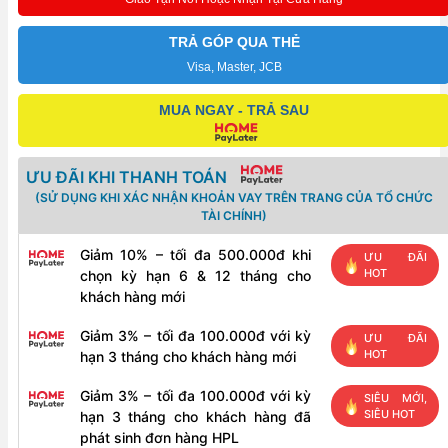
áp
lực
TRẢ GÓP QUA THẺ
chuyên
Visa, Master, JCB
dụng
MUA NGAY - TRẢ SAU
HTC
HT1800W
số
ƯU ĐÃI KHI THANH TOÁN
lượng
(SỬ DỤNG KHI XÁC NHẬN KHOẢN VAY TRÊN TRANG CỦA TỔ CHỨC
TÀI CHÍNH)
Giảm 10% – tối đa 500.000đ khi
ƯU ĐÃI
HOT
chọn kỳ hạn 6 & 12 tháng cho
khách hàng mới
Giảm 3% – tối đa 100.000đ với kỳ
ƯU ĐÃI
HOT
hạn 3 tháng cho khách hàng mới
Giảm 3% – tối đa 100.000đ với kỳ
SIÊU MỚI,
SIÊU HOT
hạn 3 tháng cho khách hàng đã
phát sinh đơn hàng HPL