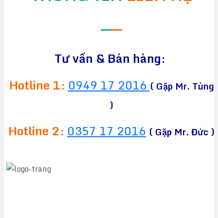
—
—
Tư vấn & Bán hàng:
Hotline 1:
0949 17 2016
( Gặp Mr. Tùng
)
Hotline 2:
0357 17 2016
( Gặp Mr. Đức )
CÔNG TY TNHH TM&DV CHEAPEA
Địa chỉ:
564 Liên Phường, Phường Long Trường,