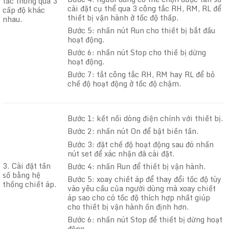
tắc thông qua 3
cài đặt cụ thể qua 3 công tắc RH, RM, RL để
cấp độ khác
thiết bị vận hành ở tốc độ thấp.
nhau.
Bước 5: nhấn nút Run cho thiết bị bắt đầu
hoạt động.
Bước 6: nhấn nút Stop cho thiế bị dừng
hoạt động.
Bước 7: tắt công tắc RH, RM hay RL để bỏ
chế độ hoạt động ở tốc độ chậm.
Bước 1: kết nối dòng điện chính với thiết bị.
Bước 2: nhấn nút On để bật biến tần.
Bước 3: đặt chế độ hoạt động sau đó nhấn
nút set để xác nhận đã cài đặt.
3. Cài đặt tần
Bước 4: nhấn Run để thiết bị vận hành.
số bằng hệ
Bước 5: xoay chiết áp để thay đổi tốc độ tùy
thống chiết áp.
vào yêu cầu của người dùng mà xoay chiết
áp sao cho có tốc độ thích hợp nhất giúp
cho thiết bị vận hành ồn định hơn.
Bước 6: nhấn nút Stop để thiết bị dừng hoạt
động.