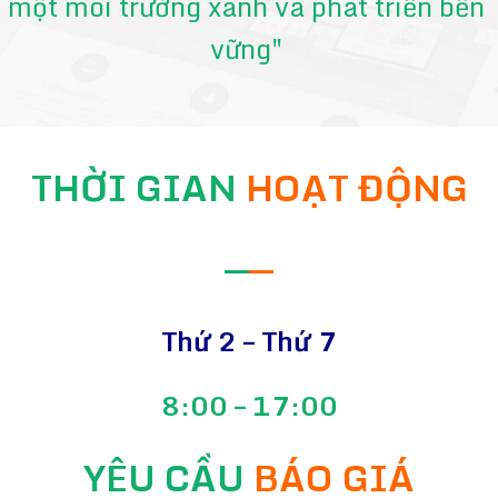
một môi trường xanh và phát triển bền
vững"
THỜI GIAN
HOẠT ĐỘNG
—
—
Thứ 2 – Thứ 7
8:00 – 17:00
YÊU CẦU
BÁO GIÁ