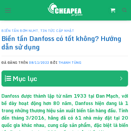
Chuyển
đến
nội
dung
BIẾN TẦN BƠM NLMT
,
TIN TỨC CẬP NHẬT
Biến tần Danfoss có tốt không? Hướng
dẫn sử dụng
ĐÃ ĐĂNG TRÊN
08/11/2022
BỞI
THANH TÙNG
Mục lục
Danfoss được thành lập từ năm 1933 tại Đan Mạch, với
bề dày hoạt động hơn 80 năm, Danfoss hiện đang là 1
trong những thương hiệu sản xuất biến tần hàng đầu. Tính
đến tháng 3/2016, hãng đã có 61 nhà máy đặt tại 20
quốc gia khác nhau, cung cấp sản phẩm, đặc biệt là biến