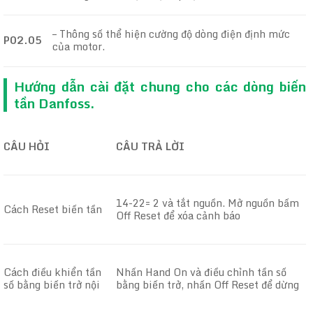
– Thông số thể hiện cường độ dòng điện định mức
P02.05
của motor.
Hướng dẫn cài đặt chung cho các dòng biến
tần Danfoss.
CÂU HỎI
CÂU TRẢ LỜI
14-22= 2 và tắt nguồn. Mở nguồn bấm
Cách Reset biến tần
Off Reset để xóa cảnh báo
Cách điều khiển tần
Nhấn Hand On và điều chỉnh tần số
số bằng biến trở nội
bằng biến trở, nhấn Off Reset để dừng