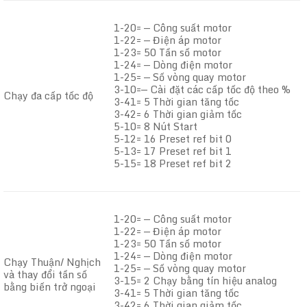
1-20= — Công suất motor
1-22= — Điện áp motor
1-23= 50 Tần số motor
1-24= — Dòng điện motor
1-25= — Số vòng quay motor
3-10=— Cài đặt các cấp tốc độ theo %
Chạy đa cấp tốc độ
3-41= 5 Thời gian tăng tốc
3-42= 6 Thời gian giảm tốc
5-10= 8 Nút Start
5-12= 16 Preset ref bit 0
5-13= 17 Preset ref bit 1
5-15= 18 Preset ref bit 2
1-20= — Công suất motor
1-22= — Điện áp motor
1-23= 50 Tần số motor
1-24= — Dòng điện motor
Chạy Thuận/ Nghịch
1-25= — Số vòng quay motor
và thay đổi tần số
3-15= 2 Chạy bằng tín hiệu analog
bằng biến trở ngoại
3-41= 5 Thời gian tăng tốc
3-42= 6 Thời gian giảm tốc