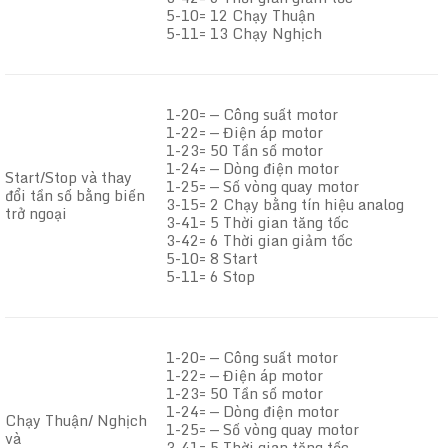
5-10= 12 Chạy Thuận
5-11= 13 Chạy Nghịch
1-20= — Công suất motor
1-22= — Điện áp motor
1-23= 50 Tần số motor
1-24= — Dòng điện motor
Start/Stop và thay
1-25= — Số vòng quay motor
đổi tần số bằng biến
3-15= 2 Chạy bằng tín hiệu analog
trở ngoại
3-41= 5 Thời gian tăng tốc
3-42= 6 Thời gian giảm tốc
5-10= 8 Start
5-11= 6 Stop
1-20= — Công suất motor
1-22= — Điện áp motor
1-23= 50 Tần số motor
1-24= — Dòng điện motor
Chạy Thuận/ Nghịch
1-25= — Số vòng quay motor
và
3-41= 5 Thời gian tăng tốc