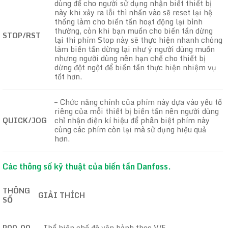
dùng để cho người sử dụng nhận biết thiết bị
này khi xảy ra lỗi thì nhấn vào sẽ reset lại hệ
thống làm cho biến tần hoạt động lại bình
thường, còn khi bạn muốn cho biến tần dừng
STOP/RST
lại thì phím Stop này sẽ thực hiện nhanh chóng
làm biến tần dừng lại như ý người dùng muốn
nhưng người dùng nên hạn chế cho thiết bị
dừng đột ngột để biến tần thực hiện nhiệm vụ
tốt hơn.
– Chức năng chính của phím này dựa vào yếu tố
riêng của mỗi thiết bị biến tần nên người dùng
QUICK/JOG
chỉ nhận điện kí hiệu để phân biệt phím này
cùng các phím còn lại mà sử dụng hiệu quả
hơn.
Các thông số kỹ thuật của biến tần Danfoss.
THÔNG
GIẢI THÍCH
SỐ
P00.00
– Thể hiện chế độ vận hành theo V/F.