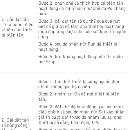
Bước 2: chọn chế độ thích hợp để biến tần
hoạt động ổn định hơn như chế độ Pu chẳng
hạn.
1. Cài đặt tần
Bước 3: cái đặt tần số cụ thể qua qua nút
số từ panel điều
Set để giá trị đó làm cho thiết bị hoạt động
khiển của thiết
giúp đáp ứng được nhu cầu sử dụng từ người
bị biến tần.
dùng.
Bước 4: sau đó nhấn nút Run để thiết bị
hoạt động.
Bước 5: khi không hoạt động nữa thì nhấn
nút Stop.
Bước 1: liên kết thiết bị cùng nguồn điện
chính thông qua bộ nguồn.
Bước 2: nhấn nút On để mở thiết bị biến
tần.
Bước 3: đặt chế độ hoạt động qua các núm
điều chỉnh sà sau đó nhấn nút Set xác nhận
giá trị được đặt trước đó nhằm lưu lại cho
2. Cài đặt tần
thiết bị dễ dàng hoạt động hơn.
số bằng công
Bước 4: người dùng có thể chọn được tần số