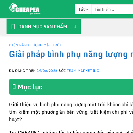
Chuyển
Tìm
đến
kiếm:
nội
dung
DANH MỤC SẢN PHẨM
ĐIỆN NĂNG LƯỢNG MẶT TRỜI
Giải pháp bình phụ năng lượng
ĐÃ ĐĂNG TRÊN
19/06/2026
BỞI
TEAM MARKETING
Mục lục
Giới thiệu về bình phụ năng lượng mặt trời không chỉ l
tìm kiếm một phương án bền vững, tiết kiệm chi phí v
hoạt?
Tại CHEAPEA, chúng tôi tự hào mang đến các giải phá