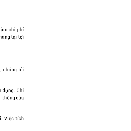
iảm chi phí
ang lại lợi
, chúng tôi
 dụng. Chi
ệ thống của
. Việc tích