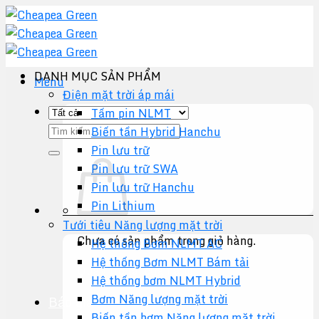
Chuyển
đến
nội
dung
DANH MỤC SẢN PHẨM
Menu
Điện mặt trời áp mái
Tấm pin NLMT
Tìm
Biến tần Hybrid Hanchu
kiếm:
Pin lưu trữ
Pin lưu trữ SWA
Pin lưu trữ Hanchu
Pin Lithium
Tưới tiêu Năng lượng mặt trời
Chưa có sản phẩm trong giỏ hàng.
Hệ thống Bơm NLMT AC
Hệ thống Bơm NLMT Bám tải
Quay trở lại cửa hàng
Hệ thống bơm NLMT Hybrid
Bơm Năng lượng mặt trời
Báo giá +
Biến tần bơm Năng lượng mặt trời