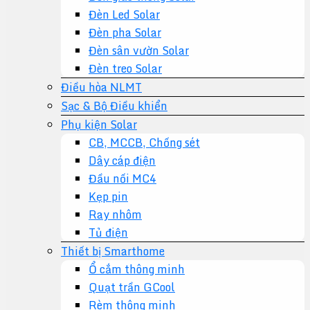
Đèn Led Solar
Đèn pha Solar
Đèn sân vườn Solar
Đèn treo Solar
Điều hòa NLMT
Sạc & Bộ Điều khiển
Phụ kiện Solar
CB, MCCB, Chống sét
Dây cáp điện
Đầu nối MC4
Kẹp pin
Ray nhôm
Tủ điện
Thiết bị Smarthome
Ổ cắm thông minh
Quạt trần GCool
Rèm thông minh