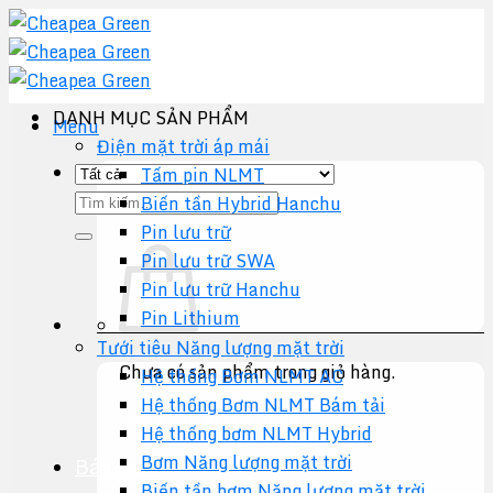
Chuyển
đến
nội
dung
DANH MỤC SẢN PHẨM
Menu
Điện mặt trời áp mái
Tấm pin NLMT
Tìm
Biến tần Hybrid Hanchu
kiếm:
Pin lưu trữ
Pin lưu trữ SWA
Pin lưu trữ Hanchu
Pin Lithium
Tưới tiêu Năng lượng mặt trời
Chưa có sản phẩm trong giỏ hàng.
Hệ thống Bơm NLMT AC
Hệ thống Bơm NLMT Bám tải
Quay trở lại cửa hàng
Hệ thống bơm NLMT Hybrid
Bơm Năng lượng mặt trời
Báo giá +
Biến tần bơm Năng lượng mặt trời