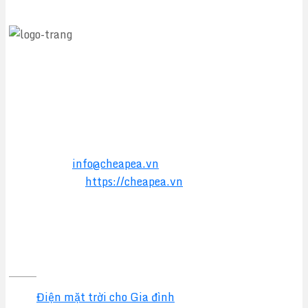
CÔNG TY TNHH TM&DV CHEAPEA
Địa chỉ:
564 Liên Phường, Phường Long Trường,
TPHCM
Điện thoại:
0949 17 2016
Hotline:
0357 17 2016
Email:
info@cheapea.vn
Website:
https://cheapea.vn
GIẢI PHÁP
Điện mặt trời cho Gia đình