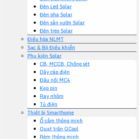
Đèn Led Solar
Đèn pha Solar
Đèn sân vườn Solar
Đèn treo Solar
Điều hòa NLMT
Sạc & Bộ Điều khiển
Phụ kiện Solar
CB, MCCB, Chống sét
Dây cáp điện
Đầu nối MC4
Kẹp pin
Ray nhôm
Tủ điện
Thiết bị Smarthome
Ổ cắm thông minh
Quạt trần GCool
Rèm thông minh