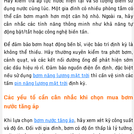
Hãy kiểm tra áp lực nước hiện tại và số lượng điểm sử
dụng nước cùng lúc. Một gia đình có nhiều phòng tắm có
thể cần bơm mạnh hơn một căn hộ nhỏ. Ngoài ra, hãy
cân nhắc các tính năng thông minh như khả năng tự
động bật/tắt hoặc công nghệ biến tần.
Để đảm bảo bơm hoạt động bền bỉ, việc bảo trì định kỳ là
không thể thiếu. Hãy thường xuyên kiểm tra phớt bơm,
cánh quạt, và các kết nối đường ống để phát hiện sớm
các dấu hiệu rò rỉ. Đảm bảo nguồn điện ổn định, đặc biệt
nếu sử dụng
bơm năng lượng mặt trời
thì cần vệ sinh các
tấm
pin năng lượng mặt trời
định kỳ.
Các yếu tố cần cân nhắc khi chọn mua bơm
nước tăng áp
Khi lựa chọn
bơm nước tăng áp
, hãy xem xét kỹ công suất
và độ ồn. Đối với gia đình, bơm có độ ồn thấp là lý tưởng.