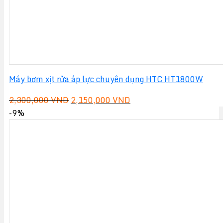
Máy bơm xịt rửa áp lực chuyên dụng HTC HT1800W
Giá
Giá
2,300,000
VND
2,150,000
VND
gốc
hiện
-9%
là:
tại
2,300,000 VND.
là:
2,150,000 VND.