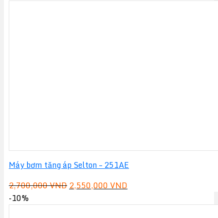
là:
tại
1,200,000 VND.
là:
1,100,000 VND.
Máy bơm tăng áp Selton – 251AE
Giá
Giá
2,700,000
VND
2,550,000
VND
gốc
hiện
-10%
là:
tại