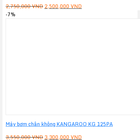
Giá
Giá
2,750,000
VND
2,500,000
VND
gốc
hiện
-7%
là:
tại
2,750,000 VND.
là:
2,500,000 VND.
Máy bơm chân không KANGAROO KG 125PA
Giá
Giá
3,550,000
VND
3,300,000
VND