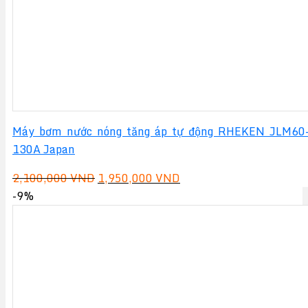
Máy bơm nước nóng tăng áp tự động RHEKEN JLM60
130A Japan
Giá
Giá
2,100,000
VND
1,950,000
VND
gốc
hiện
-9%
là:
tại
2,100,000 VND.
là:
1,950,000 VND.