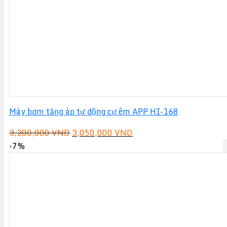
Máy bơm tăng áp tự động cự êm APP HI-168
Giá
Giá
3,200,000
VND
3,050,000
VND
gốc
hiện
-7%
là:
tại
3,200,000 VND.
là:
3,050,000 VND.