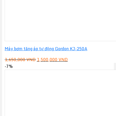
Máy bơm tăng áp tự động Gordon KJ-250A
Giá
Giá
1,650,000
VND
1,500,000
VND
gốc
hiện
-7%
là:
tại
1,650,000 VND.
là:
1,500,000 VND.