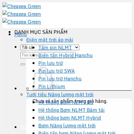
Chuyển
đến
nội
dung
DANH MỤC SẢN PHẨM
Menu
Điện mặt trời áp mái
Tấm pin NLMT
Tìm
Biến tần Hybrid Hanchu
kiếm:
Pin lưu trữ
Pin lưu trữ SWA
Pin lưu trữ Hanchu
Pin Lithium
Tưới tiêu Năng lượng mặt trời
Chưa có sản phẩm trong giỏ hàng.
Hệ thống Bơm NLMT AC
Hệ thống Bơm NLMT Bám tải
Quay trở lại cửa hàng
Hệ thống bơm NLMT Hybrid
Bơm Năng lượng mặt trời
Báo giá +
Biến tần bơm Năng lượng mặt trời