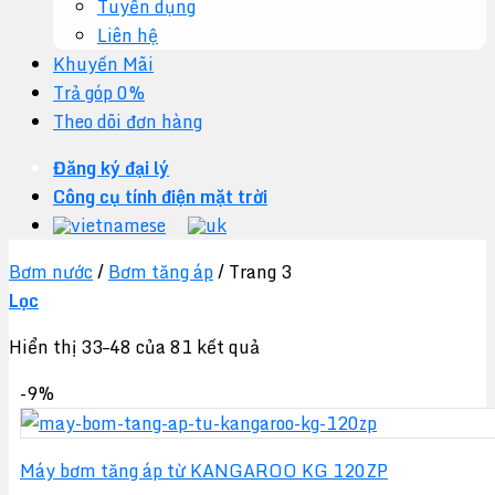
Tuyển dụng
Liên hệ
Khuyến Mãi
Trả góp 0%
Theo dõi đơn hàng
Đăng ký đại lý
Công cụ tính điện mặt trời
Bơm nước
/
Bơm tăng áp
/
Trang 3
Lọc
Hiển thị 33–48 của 81 kết quả
-9%
Máy bơm tăng áp từ KANGAROO KG 120ZP