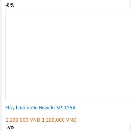
gốc
hiện
-8%
là:
tại
3,550,000 VND.
là:
3,300,000 VND.
Máy bơm nước Howaki SP-125A
Giá
Giá
1,200,000
VND
1,100,000
VND
gốc
hiện
-6%