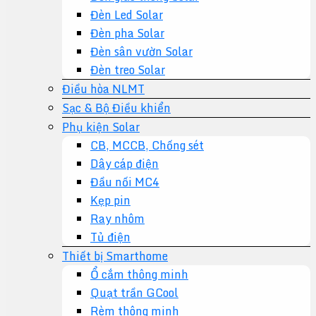
Đèn Led Solar
Đèn pha Solar
Đèn sân vườn Solar
Đèn treo Solar
Điều hòa NLMT
Sạc & Bộ Điều khiển
Phụ kiện Solar
CB, MCCB, Chống sét
Dây cáp điện
Đầu nối MC4
Kẹp pin
Ray nhôm
Tủ điện
Thiết bị Smarthome
Ổ cắm thông minh
Quạt trần GCool
Rèm thông minh