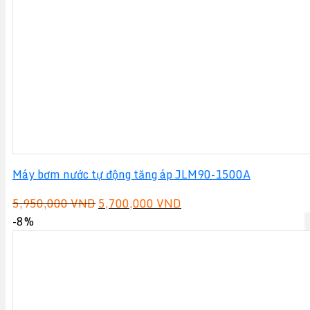
Máy bơm nước tự động tăng áp JLM90-1500A
Giá
Giá
5,950,000
VND
5,700,000
VND
gốc
hiện
-8%
là:
tại
5,950,000 VND.
là:
5,700,000 VND.