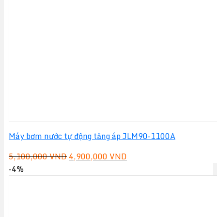
890,000 VND.
Máy bơm nước tự động tăng áp JLM90-1100A
Giá
Giá
5,100,000
VND
4,900,000
VND
gốc
hiện
-4%
là:
tại
5,100,000 VND.
là:
4,900,000 VND.