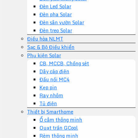
Đèn Led Solar
Đèn pha Solar
Đèn sân vườn Solar
Đèn treo Solar
Điều hòa NLMT
Sạc & Bộ Điều khiển
Phụ kiện Solar
CB, MCCB, Chống sét
Dây cáp điện
Đầu nối MC4
Kẹp pin
Ray nhôm
Tủ điện
Thiết bị Smarthome
Ổ cắm thông minh
Quạt trần GCool
Rèm thông minh