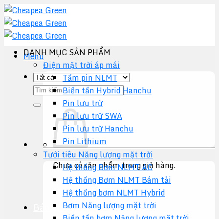
Chuyển
đến
nội
dung
DANH MỤC SẢN PHẨM
Menu
Điện mặt trời áp mái
Tấm pin NLMT
Tìm
Biến tần Hybrid Hanchu
kiếm:
Pin lưu trữ
Pin lưu trữ SWA
Pin lưu trữ Hanchu
Pin Lithium
Tưới tiêu Năng lượng mặt trời
Chưa có sản phẩm trong giỏ hàng.
Hệ thống Bơm NLMT AC
Hệ thống Bơm NLMT Bám tải
Quay trở lại cửa hàng
Hệ thống bơm NLMT Hybrid
Bơm Năng lượng mặt trời
Báo giá +
Biến tần bơm Năng lượng mặt trời