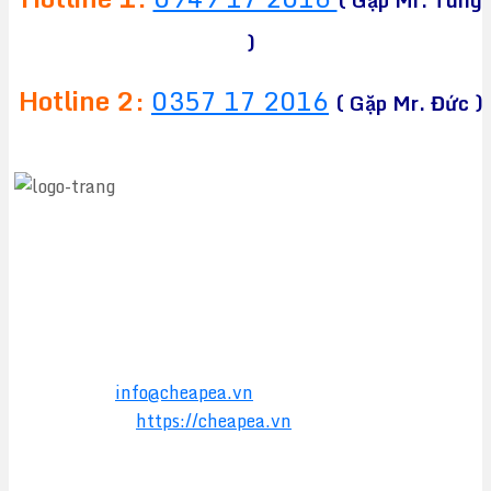
( Gặp Mr. Tùng
)
Hotline 2:
0357 17 2016
( Gặp Mr. Đức )
CÔNG TY TNHH TM&DV CHEAPEA
Địa chỉ:
564 Liên Phường, Phường Long Trường,
TPHCM
Điện thoại:
0949 17 2016
Hotline:
0357 17 2016
Email:
info@cheapea.vn
Website:
https://cheapea.vn