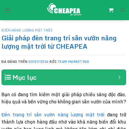
Chuyển
đến
nội
dung
ĐIỆN NĂNG LƯỢNG MẶT TRỜI
Giải pháp đèn trang trí sân vườn năng
lượng mặt trời từ CHEAPEA
ĐÃ ĐĂNG TRÊN
03/07/2026
BỞI
TEAM MARKETING
Mục lục
Bạn có đang tìm kiếm một giải pháp chiếu sáng độc đáo,
hiệu quả và bền vững cho không gian sân vườn của mình?
Đèn trang trí sân vườn năng lượng mặt trời
đang trở
thành lựa chọn hàng đầu nhờ vào khả năng biến đổi khu