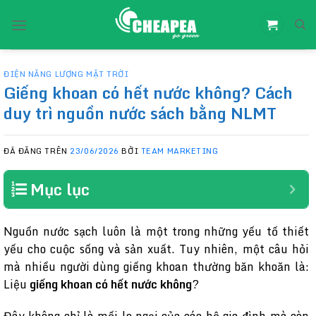
Chuyển
đến
nội
dung
ĐIỆN NĂNG LƯỢNG MẶT TRỜI
Giếng khoan có hết nước không? Cách
duy trì nguồn nước sách bằng NLMT
ĐÃ ĐĂNG TRÊN
23/06/2026
BỞI
TEAM MARKETING
Mục lục
Nguồn nước sạch luôn là một trong những yếu tố thiết
yếu cho cuộc sống và sản xuất. Tuy nhiên, một câu hỏi
mà nhiều người dùng giếng khoan thường băn khoăn là:
Liệu
giếng khoan có hết nước không
?