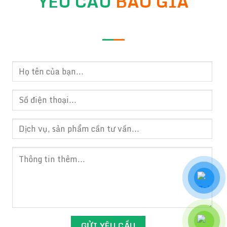
YÊU CẦU
BÁO GIÁ
—
—