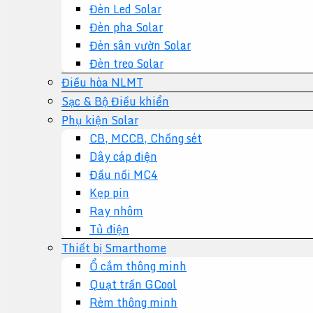
Đèn Led Solar
Đèn pha Solar
Đèn sân vườn Solar
Đèn treo Solar
Điều hòa NLMT
Sạc & Bộ Điều khiển
Phụ kiện Solar
CB, MCCB, Chống sét
Dây cáp điện
Đầu nối MC4
Kẹp pin
Ray nhôm
Tủ điện
Thiết bị Smarthome
Ổ cắm thông minh
Quạt trần GCool
Rèm thông minh