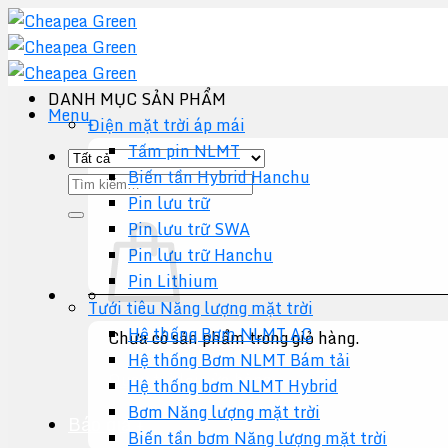
Chuyển
đến
nội
dung
DANH MỤC SẢN PHẨM
Menu
Điện mặt trời áp mái
Tấm pin NLMT
Biến tần Hybrid Hanchu
Tìm
Pin lưu trữ
kiếm:
Pin lưu trữ SWA
Pin lưu trữ Hanchu
Pin Lithium
Tưới tiêu Năng lượng mặt trời
Hệ thống Bơm NLMT AC
Chưa có sản phẩm trong giỏ hàng.
Hệ thống Bơm NLMT Bám tải
Quay trở lại cửa hàng
Hệ thống bơm NLMT Hybrid
Bơm Năng lượng mặt trời
Báo giá +
Biến tần bơm Năng lượng mặt trời