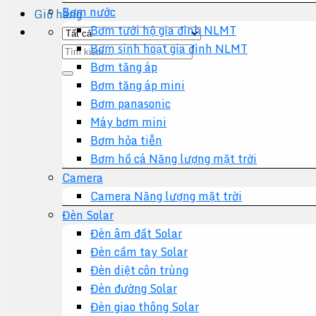
Bơm nước
Giỏ hàng
Bơm tưới hộ gia đình NLMT
Bơm sinh hoạt gia đình NLMT
Tìm
Bơm tăng áp
kiếm:
Bơm tăng áp mini
Bơm panasonic
Máy bơm mini
Bơm hỏa tiễn
Bơm hồ cá Năng lượng mặt trời
Camera
Camera Năng lượng mặt trời
Đèn Solar
Đèn âm đất Solar
Đèn cầm tay Solar
Đèn diệt côn trùng
Đèn đường Solar
Đèn giao thông Solar