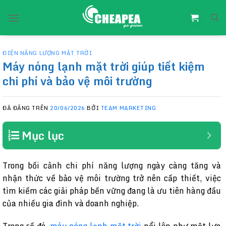
Chuyển
đến
nội
dung
ĐIỆN NĂNG LƯỢNG MẶT TRỜI
Máy nóng lạnh mặt trời giúp tiết kiệm
chi phí và bảo vệ môi trường
ĐÃ ĐĂNG TRÊN
20/06/2026
BỞI
TEAM MARKETING
Mục lục
Trong bối cảnh chi phí năng lượng ngày càng tăng và
nhận thức về bảo vệ môi trường trở nên cấp thiết, việc
tìm kiếm các giải pháp bền vững đang là ưu tiên hàng đầu
của nhiều gia đình và doanh nghiệp.