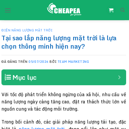
Chuyển
đến
nội
dung
ĐIỆN NĂNG LƯỢNG MẶT TRỜI
Tại sao lắp năng lượng mặt trời là lựa
chọn thông minh hiện nay?
ĐÃ ĐĂNG TRÊN
05/07/2026
BỞI
TEAM MARKETING
Mục lục
Với tốc độ phát triển không ngừng của xã hội, nhu cầu về
năng lượng ngày càng tăng cao, đặt ra thách thức lớn về
nguồn cung và tác động môi trường.
Trong bối cảnh đó, các giải pháp năng lượng tái tạo, đặc