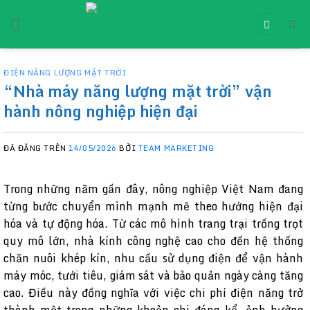
Chuyển
đến
nội
dung
ĐIỆN NĂNG LƯỢNG MẶT TRỜI
“Nhà máy năng lượng mặt trời” vận
hành nông nghiệp hiện đại
ĐÃ ĐĂNG TRÊN
14/05/2026
BỞI
TEAM MARKETING
Trong những năm gần đây, nông nghiệp Việt Nam đang
từng bước chuyển mình mạnh mẽ theo hướng hiện đại
hóa và tự động hóa. Từ các mô hình trang trại trồng trọt
quy mô lớn, nhà kính công nghệ cao cho đến hệ thống
chăn nuôi khép kín, nhu cầu sử dụng điện để vận hành
máy móc, tưới tiêu, giám sát và bảo quản ngày càng tăng
cao. Điều này đồng nghĩa với việc chi phí điện năng trở
thành một trong những khoản chi đáng kể, ảnh hưởng