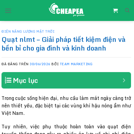
Chuyển
đến
nội
dung
ĐIỆN NĂNG LƯỢNG MẶT TRỜI
Quạt nlmt – Giải pháp tiết kiệm điện và
bền bỉ cho gia đình và kinh doanh
ĐÃ ĐĂNG TRÊN
30/06/2026
BỞI
TEAM MARKETING
Mục lục
Trong cuộc sống hiện đại, nhu cầu làm mát ngày càng trở
nên thiết yếu, đặc biệt tại các vùng khí hậu nóng ẩm như
Việt Nam.
Tuy nhiên, việc phụ thuộc hoàn toàn vào quạt điện