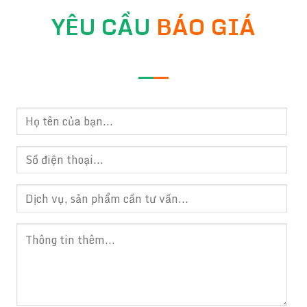
YÊU CẦU
BÁO GIÁ
—
—