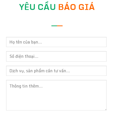
YÊU CẦU
BÁO GIÁ
—
—