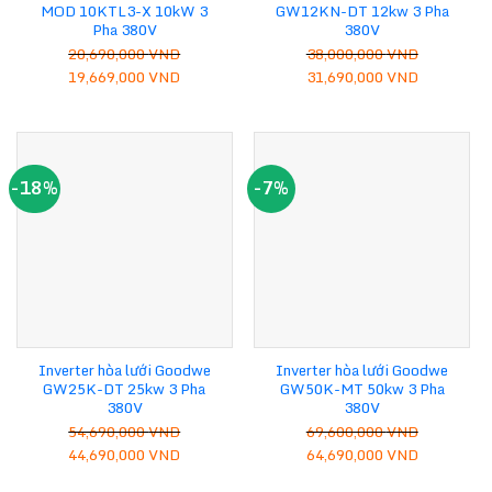
MOD 10KTL3-X 10kW 3
GW12KN-DT 12kw 3 Pha
Pha 380V
380V
20,690,000
VND
38,000,000
VND
Giá
Giá
Giá
Giá
19,669,000
VND
31,690,000
VND
gốc
hiện
gốc
hiện
là:
tại
là:
tại
20,690,000 VND.
là:
38,000,000 VND.
là:
19,669,000 VND.
31,690,00
-18%
-7%
Inverter hòa lưới Goodwe
Inverter hòa lưới Goodwe
GW25K-DT 25kw 3 Pha
GW50K-MT 50kw 3 Pha
380V
380V
54,690,000
VND
69,600,000
VND
Giá
Giá
Giá
Giá
44,690,000
VND
64,690,000
VND
gốc
hiện
gốc
hiện