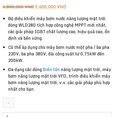
Giá
Giá
6,800,000
VND
5,600,000
VND
gốc
hiện
Bộ điều khiển máy bơm nước năng lượng mặt trời
là:
tại
dòng WLD280 tích hợp công nghệ MPPT mới nhất,
6,800,000 VND.
là:
các giải pháp IGBT chất lượng cao, hiệu quả cao, ổn
5,600,000 VND.
định và bền vững.
Có thể áp dụng cho máy bơm nước một pha / ba pha
220V, ba pha 380V, dải công suất từ ​​0,75kW đến
200kW.
Đa dạng các dòng
Biến tần
năng lượng mặt trời, máy
bơm năng lượng mặt trời VFD, trình điều khiển máy
bơm năng lượng mặt trời, v.v. các giải pháp phù hợp
nhất cho bạn.
Biến