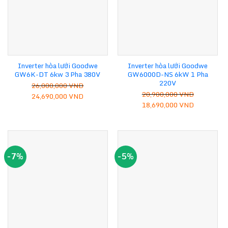
Inverter hòa lưới Goodwe
Inverter hòa lưới Goodwe
GW6K-DT 6kw 3 Pha 380V
GW6000D-NS 6kW 1 Pha
220V
26,000,000
VND
20,900,000
VND
Giá
Giá
24,690,000
VND
Giá
Giá
18,690,000
VND
gốc
hiện
gốc
hiện
là:
tại
là:
tại
26,000,000 VND.
là:
20,900,000 VND.
là:
24,690,000 VND.
18,690,00
-7%
-5%