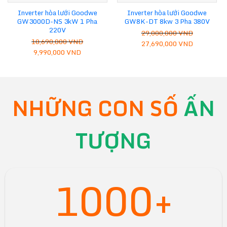
Inverter hòa lưới Goodwe
Inverter hòa lưới Goodwe
GW3000D-NS 3kW 1 Pha
GW8K-DT 8kw 3 Pha 380V
220V
29,000,000
VND
10,690,000
VND
Giá
Giá
27,690,000
VND
Giá
Giá
9,990,000
VND
gốc
hiện
gốc
hiện
là:
tại
là:
tại
29,000,000 VND.
là:
10,690,000 VND.
là:
27,690,00
9,990,000 VND.
NHỮNG CON SỐ
ẤN
TƯỢNG
1000+