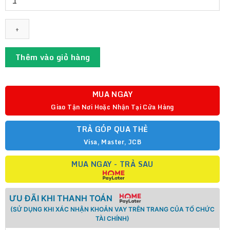
tần
bơm
năng
lượng
mặt
Thêm vào giỏ hàng
trời
WLD280
-
MUA NGAY
4kW
Giao Tận Nơi Hoặc Nhận Tại Cửa Hàng
AC
3PH
TRẢ GÓP QUA THẺ
380V
Visa, Master, JCB
|
Bedford
MUA NGAY - TRẢ SAU
số
lượng
ƯU ĐÃI KHI THANH TOÁN
(SỬ DỤNG KHI XÁC NHẬN KHOẢN VAY TRÊN TRANG CỦA TỔ CHỨC
TÀI CHÍNH)