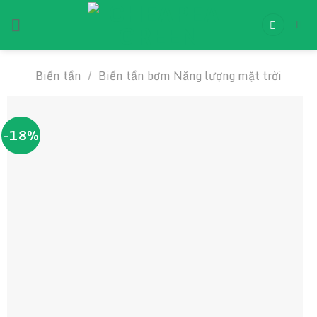
Chuyển
đến
nội
dung
Biến tần
/
Biến tần bơm Năng lượng mặt trời
-18%