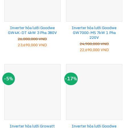
Inverter hòa lưới Goodwe
Inverter hòa lưới Goodwe
GW4K-DT 4kW 3 Pha 380V
GW7000-MS 7kW 1 Pha
220V
26,000,000
VND
24,900,000
VND
Giá
Giá
23,690,000
VND
Giá
Giá
22,690,000
VND
gốc
hiện
gốc
hiện
là:
tại
là:
tại
26,000,000 VND.
là:
24,900,000 VND.
là:
23,690,000 VND.
22,690,00
-5%
-17%
Inverter hòa lưới Growatt
Inverter hòa lưới Goodwe