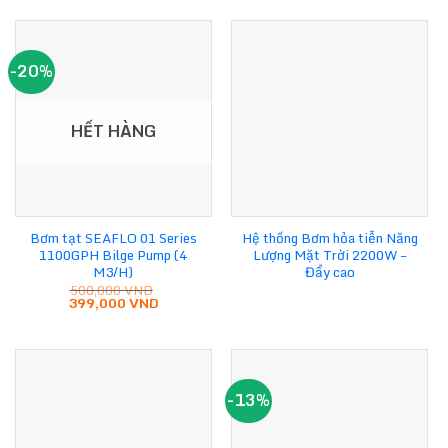
1,000,000 VND.
1,400,000 VND.
là:
950,000 VN
-20%
HẾT HÀNG
Bơm tạt SEAFLO 01 Series
Hệ thống Bơm hỏa tiễn Năng
1100GPH Bilge Pump (4
Lượng Mặt Trời 2200W –
M3/H)
Đẩy cao
500,000
VND
Giá
Giá
399,000
VND
gốc
hiện
là:
tại
500,000 VND.
là:
399,000 VND.
-13%