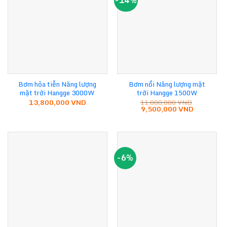
-14%
Bơm hỏa tiễn Năng lượng
Bơm nổi Năng lượng mặt
mặt trời Hangge 3000W
trời Hangge 1500W
13,800,000
VND
11,000,000
VND
Giá
Giá
9,500,000
VND
gốc
hiện
là:
tại
11,000,000 VND.
là:
9,500,000
-6%