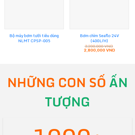
Bộ máy bơm tưới tiêu dùng
Bơm chìm Seaflo 24V
NLMT CPSP-005
(400L/H)
3,200,000
VND
Giá
Giá
2,800,000
VND
gốc
hiện
là:
tại
3,200,000 VND.
là:
2,800,000
NHỮNG CON SỐ
ẤN
TƯỢNG