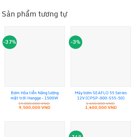
Sản phẩm tương tự
-37%
-3%
Bơm Hỏa tiễn Năng lượng
Máy bơm SEAFLO 55 Series
mặt trời Hangge – 1500W
12V (CPSP-000-S55-50)
15,000,000
VND
1,450,000
VND
Giá
Giá
Giá
Giá
9,500,000
VND
1,400,000
VND
gốc
hiện
gốc
hiện
là:
tại
là:
tại
15,000,000 VND.
là:
1,450,000 VND.
là:
9,500,000 VND.
1,400,000