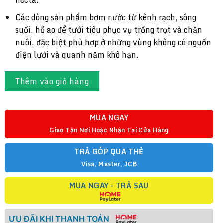
hecta.
8,000,000 VND.
là:
6,800
Các dòng sản phẩm bơm nước từ kênh rạch, sông
suối, hồ ao để tưới tiêu phục vụ trồng trọt và chăn
nuôi, đặc biệt phù hợp ở những vùng không có nguồn
điện lưới và quanh năm khô hạn.
Thêm vào giỏ hàng
MUA NGAY
Giao Tận Nơi Hoặc Nhận Tại Cửa Hàng
TRẢ GÓP QUA THẺ
Visa, Master, JCB
MUA NGAY - TRẢ SAU
ƯU ĐÃI KHI THANH TOÁN