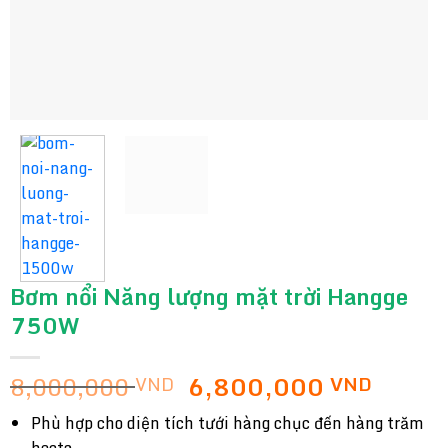
Bơm nổi Năng lượng mặt trời Hangge
750W
Giá
Giá
8,000,000
6,800,000
VND
VND
gốc
hiện
Phù hợp cho diện tích tưới hàng chục đến hàng trăm
là:
tại