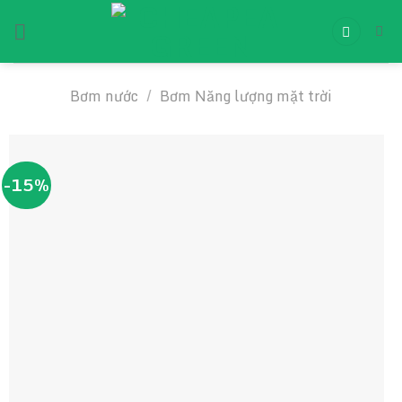
Chuyển
đến
nội
dung
Bơm nước
/
Bơm Năng lượng mặt trời
-15%