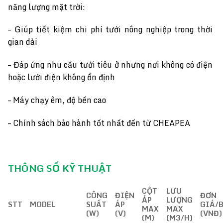
năng lượng mặt trời:
– Giúp tiết kiệm chi phí tưới nông nghiệp trong thời
gian dài
– Đáp ứng nhu cầu tưới tiêu ở nhưng nơi không có điện
hoặc lưới điện không ổn định
– Máy chạy êm, độ bền cao
– Chính sách bảo hành tốt nhất đến từ CHEAPEA
THÔNG SỐ KỸ THUẬT
CỘT
LƯU
CÔNG
ĐIỆN
ĐƠN
ÁP
LƯỢNG
STT
MODEL
SUẤT
ÁP
GIÁ/
MAX
MAX
(W)
(V)
(VNĐ)
(M)
(M3/H)