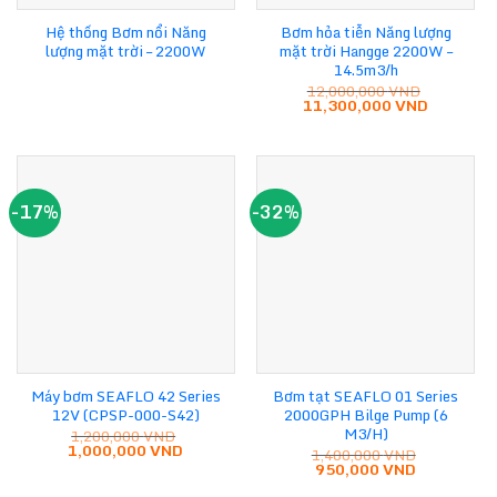
Hệ thống Bơm nổi Năng
Bơm hỏa tiễn Năng lượng
lượng mặt trời – 2200W
mặt trời Hangge 2200W –
14.5m3/h
12,000,000
VND
Giá
Giá
11,300,000
VND
gốc
hiện
là:
tại
12,000,000 VND.
là:
11,300,0
-17%
-32%
Máy bơm SEAFLO 42 Series
Bơm tạt SEAFLO 01 Series
12V (CPSP-000-S42)
2000GPH Bilge Pump (6
M3/H)
1,200,000
VND
Giá
Giá
1,000,000
VND
1,400,000
VND
gốc
hiện
Giá
Giá
950,000
VND
là:
tại
gốc
hiện
1,200,000 VND.
là:
là:
tại