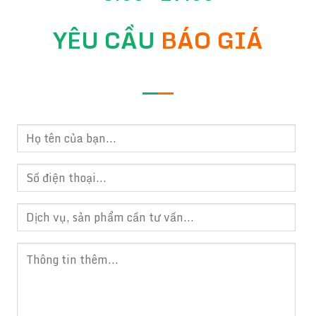
YÊU CẦU
BÁO GIÁ
—
—