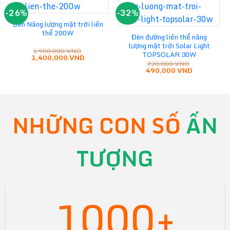
-26%
-32%
Đèn Năng lượng mặt trời liền
thể 200W
Đèn đường liền thể năng
lượng mặt trời Solar Light
1,900,000
VND
TOPSOLAR 30W
Giá
Giá
1,400,000
VND
gốc
hiện
720,000
VND
Giá
Giá
là:
tại
490,000
VND
gốc
hiện
1,900,000 VND.
là:
là:
tại
1,400,000 VND.
720,000 VND.
là:
490,000 VN
NHỮNG CON SỐ
ẤN
TƯỢNG
1000+