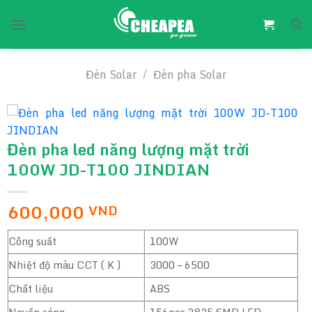
Chuyển
đến
nội
dung
Đèn Solar
/
Đèn pha Solar
Đèn pha led năng lượng mặt trời
100W JD-T100 JINDIAN
600,000
VND
Công suất
100W
Nhiệt độ màu CCT ( K )
3000 – 6500
Chất liệu
ABS