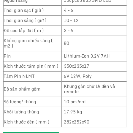
Nguồn sáng
156pcs 2835 SMD LED
Thời gian sạc ( giờ )
4 – 6
Thời gian sáng ( giờ )
10 – 12
Độ cao lắp đặt ( m )
3 – 5
Không gian chiếu sáng (
80
m2 )
Pin
Lithium-Ion 3.2V 7AH
Kích thước tấm pin ( mm )
350x235x17
Tấm Pin NLMT
6V 12W, Poly
Khung gắn chữ U/ đèn và
Bộ sản phẩm gồm
remote
Số lượng/ thùng
10 pcs/cnt
Khối lượng thùng
17.95 kg
Kích thước đèn ( mm )
282x252x90