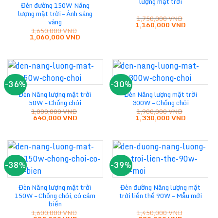
lượng mặt trời
Đèn đường 150W Năng
lượng mặt trời – Ánh sáng
1,750,000
VND
vàng
Giá
Giá
1,160,000
VND
1,650,000
VND
gốc
hiện
Giá
Giá
1,060,000
VND
là:
tại
gốc
hiện
1,750,000 VND.
là:
là:
tại
1,160,000
1,650,000 VND.
là:
1,060,000 VND.
-36%
-30%
Đèn Năng lượng mặt trời
Đèn Năng lượng mặt trời
50W – Chống chói
300W – Chống chói
1,000,000
VND
1,900,000
VND
Giá
Giá
Giá
Giá
640,000
VND
1,330,000
VND
gốc
hiện
gốc
hiện
là:
tại
là:
tại
1,000,000 VND.
là:
1,900,000 VND.
là:
640,000 VND.
1,330,000
-38%
-39%
Đèn Năng lượng mặt trời
Đèn đường Năng lượng mặt
150W – Chống chói, có cảm
trời liền thể 90W – Mẫu mới
biến
1,600,000
VND
1,450,000
VND