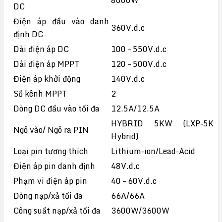
8000W
DC
Điện áp đầu vào danh
360V.d.c
định DC
Dải điện áp DC
100 – 550V.d.c
Dải điện áp MPPT
120 – 500V.d.c
Điện áp khởi động
140V.d.c
Số kênh MPPT
2
Dòng DC đầu vào tối đa
12.5A/12.5A
HYBRID 5KW (LXP-5K
Ngõ vào/ Ngõ ra PIN
Hybrid)
Loại pin tương thích
Lithium-ion/Lead-Acid
Điện áp pin danh định
48V.d.c
Phạm vi điện áp pin
40 – 60V.d.c
Dòng nạp/xả tối đa
66A/66A
Công suất nạp/xả tối đa
3600W/3600W