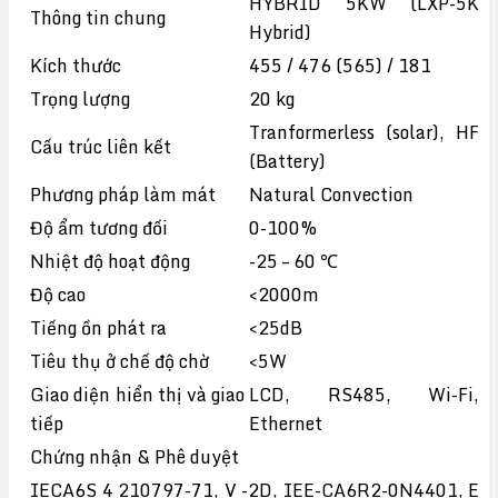
HYBRID 5KW (LXP-5K
Thông tin chung
Hybrid)
Kích thước
455 / 476 (565) / 181
Trọng lượng
20 kg
Tranformerless (solar), HF
Cấu trúc liên kết
(Battery)
Phương pháp làm mát
Natural Convection
Độ ẩm tương đối
0-100%
Nhiệt độ hoạt động
-25 – 60 ℃
Độ cao
<2000m
Tiếng ồn phát ra
<25dB
Tiêu thụ ở chế độ chờ
<5W
Giao diện hiển thị và giao
LCD, RS485, Wi-Fi,
tiếp
Ethernet
Chứng nhận & Phê duyệt
IECA6S 4 210797-71, V -2D, IEE-CA6R2-0N4401, E