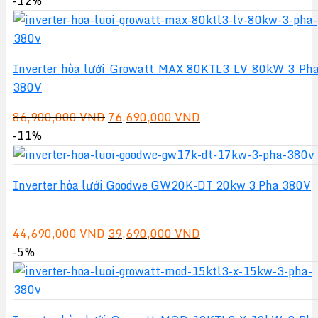
-12%
là:
tại
54,690,000 VND.
là:
44,690,000 VND.
Inverter hòa lưới Growatt MAX 80KTL3 LV 80kW 3 Ph
380V
Giá
Giá
86,900,000
VND
76,690,000
VND
gốc
hiện
-11%
là:
tại
86,900,000 VND.
là:
Inverter hòa lưới Goodwe GW20K-DT 20kw 3 Pha 380V
76,690,000 VND.
Giá
Giá
44,690,000
VND
39,690,000
VND
gốc
hiện
-5%
là:
tại
44,690,000 VND.
là:
39,690,000 VND.