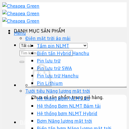
Chuyển
đến
nội
dung
DANH MỤC SẢN PHẨM
Menu
Điện mặt trời áp mái
Tấm pin NLMT
Tìm
Biến tần Hybrid Hanchu
kiếm:
Pin lưu trữ
Pin lưu trữ SWA
Pin lưu trữ Hanchu
Pin Lithium
Tưới tiêu Năng lượng mặt trời
Chưa có sản phẩm trong giỏ hàng.
Hệ thống Bơm NLMT AC
Hệ thống Bơm NLMT Bám tải
Quay trở lại cửa hàng
Hệ thống bơm NLMT Hybrid
Bơm Năng lượng mặt trời
Báo giá +
Biến tần bơm Năng lượng mặt trời