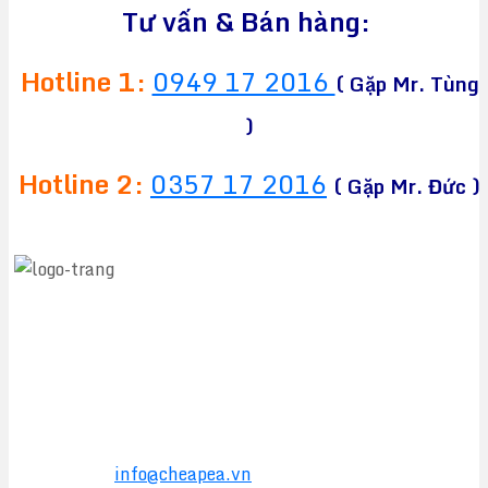
Tư vấn & Bán hàng:
Hotline 1:
0949 17 2016
( Gặp Mr. Tùng
)
Hotline 2:
0357 17 2016
( Gặp Mr. Đức )
CÔNG TY TNHH TM&DV CHEAPEA
Địa chỉ:
564 Liên Phường, Phường Long Trường,
TPHCM
Điện thoại:
0949 17 2016
Hotline:
0357 17 2016
Email:
info@cheapea.vn