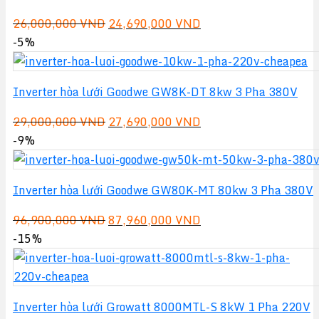
Giá
Giá
26,000,000
VND
24,690,000
VND
gốc
hiện
-5%
là:
tại
26,000,000 VND.
là:
Inverter hòa lưới Goodwe GW8K-DT 8kw 3 Pha 380V
24,690,000 VND.
Giá
Giá
29,000,000
VND
27,690,000
VND
gốc
hiện
-9%
là:
tại
29,000,000 VND.
là:
Inverter hòa lưới Goodwe GW80K-MT 80kw 3 Pha 380V
27,690,000 VND.
Giá
Giá
96,900,000
VND
87,960,000
VND
gốc
hiện
-15%
là:
tại
96,900,000 VND.
là:
87,960,000 VND.
Inverter hòa lưới Growatt 8000MTL-S 8kW 1 Pha 220V