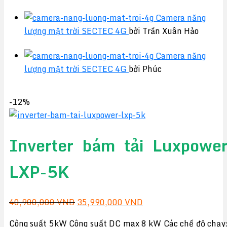
Camera năng
lượng mặt trời SECTEC 4G
bởi Trần Xuân Hảo
Camera năng
lượng mặt trời SECTEC 4G
bởi Phúc
-12%
Inverter bám tải Luxpowe
LXP-5K
Giá
Giá
40,900,000
VND
35,990,000
VND
gốc
hiện
Công suất 5kW Công suất DC max 8 kW Các chế độ chạy