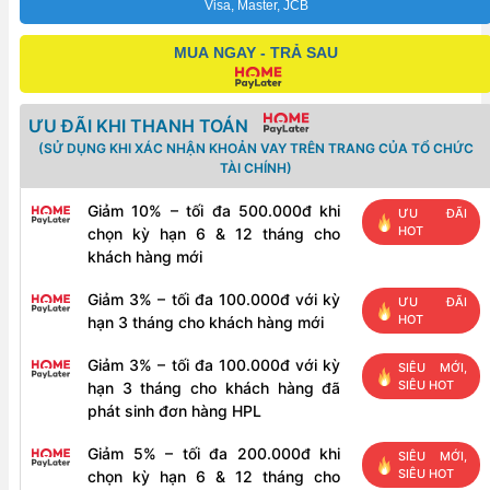
số
Visa, Master, JCB
lượng
MUA NGAY - TRẢ SAU
ƯU ĐÃI KHI THANH TOÁN
(SỬ DỤNG KHI XÁC NHẬN KHOẢN VAY TRÊN TRANG CỦA TỔ CHỨC
TÀI CHÍNH)
Giảm 10% – tối đa 500.000đ khi
ƯU ĐÃI
HOT
chọn kỳ hạn 6 & 12 tháng cho
khách hàng mới
Giảm 3% – tối đa 100.000đ với kỳ
ƯU ĐÃI
HOT
hạn 3 tháng cho khách hàng mới
Giảm 3% – tối đa 100.000đ với kỳ
SIÊU MỚI,
SIÊU HOT
hạn 3 tháng cho khách hàng đã
phát sinh đơn hàng HPL
Giảm 5% – tối đa 200.000đ khi
SIÊU MỚI,
SIÊU HOT
chọn kỳ hạn 6 & 12 tháng cho