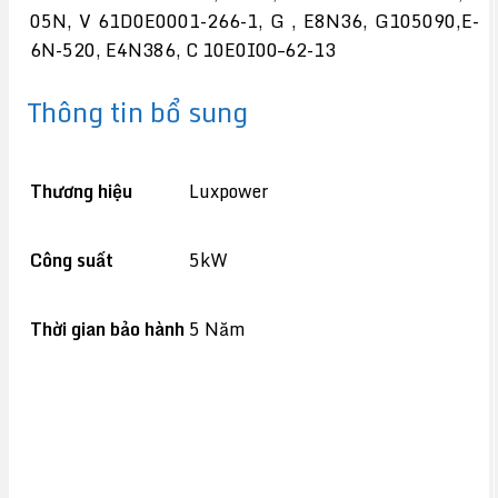
05N, V 61D0E0001-266-1, G , E8N36, G105090,E-
6N-520, E4N386, C 10E0I00–62-13
Thông tin bổ sung
Thương hiệu
Luxpower
Công suất
5kW
Thời gian bảo hành
5 Năm