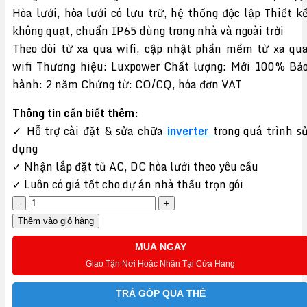
là:
tại
Hòa lưới, hòa lưới có lưu trữ, hệ thống độc lập Thiết k
40,900,000 VND.
là:
không quạt, chuẩn IP65 dùng trong nhà và ngoài trời
35,990,000 VND.
Theo dõi từ xa qua wifi, cập nhật phần mềm từ xa qu
wifi Thương hiệu: Luxpower Chất lượng: Mới 100% Bả
hành: 2 năm Chứng từ: CO/CQ, hóa đơn VAT
Thông tin cần biết thêm:
✓ Hỗ trợ cài đặt & sửa chữa
inverter
trong quá trình s
dụng
✓ Nhận lắp đặt tủ AC, DC hòa lưới theo yêu cầu
✓ Luôn có giá tốt cho dự án nhà thầu trọn gói
Inverter
bám
Thêm vào giỏ hàng
tải
MUA NGAY
Luxpower
Giao Tận Nơi Hoặc Nhận Tại Cửa Hàng
LXP-
5K
TRẢ GÓP QUA THẺ