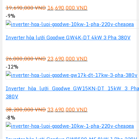
Giá
Giá
19,690,000
VND
16,690,000
VND
gốc
hiện
-9%
là:
tại
19,690,000 VND.
là:
Inverter hòa lưới Goodwe GW4K-DT 4kW 3 Pha 380V
16,690,000 VND.
Giá
Giá
26,000,000
VND
23,690,000
VND
gốc
hiện
-12%
là:
tại
26,000,000 VND.
là:
Inverter hòa lưới Goodwe GW15KN-DT 15kW 3 Ph
23,690,000 VND.
380V
Giá
Giá
38,200,000
VND
33,690,000
VND
gốc
hiện
-8%
là:
tại
38,200,000 VND.
là: