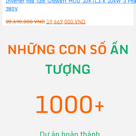
Inverter hòa lưới Growatt MOD 10KTL3-X 10kW 3 Ph
380V
Giá
Giá
20,690,000
VND
19,669,000
VND
gốc
hiện
là:
tại
NHỮNG CON SỐ
ẤN
20,690,000 VND.
là:
19,669,000 VND.
TƯỢNG
1000+
Dự án hoàn thành