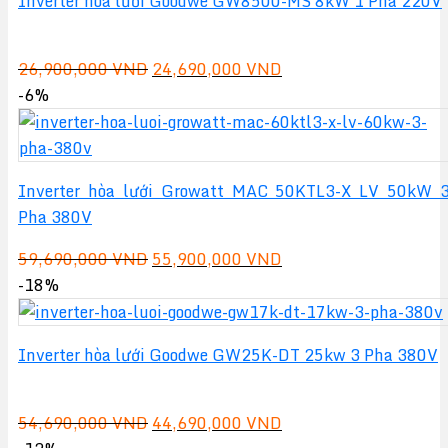
Inverter hòa lưới Goodwe GW8500-MS 8kW 1 Pha 220V
33,690,000 VND.
Giá
Giá
26,900,000
VND
24,690,000
VND
gốc
hiện
-6%
là:
tại
26,900,000 VND.
là:
24,690,000 VND.
Inverter hòa lưới Growatt MAC 50KTL3-X LV 50kW 
Pha 380V
Giá
Giá
59,690,000
VND
55,900,000
VND
gốc
hiện
-18%
là:
tại
59,690,000 VND.
là:
Inverter hòa lưới Goodwe GW25K-DT 25kw 3 Pha 380V
55,900,000 VND.
Giá
Giá
54,690,000
VND
44,690,000
VND
gốc
hiện