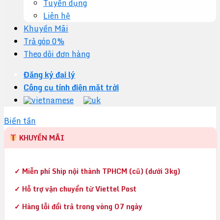
Tuyển dụng
Liên hệ
Khuyến Mãi
Trả góp 0%
Theo dõi đơn hàng
Đăng ký đại lý
Công cụ tính điện mặt trời
Biến tần
KHUYẾN MÃI
✓ Miễn phí Ship nội thành TPHCM (cũ) (dưới 3kg)
✓ Hỗ trợ vận chuyển từ Viettel Post
✓ Hàng lỗi đổi trả trong vòng 07 ngày