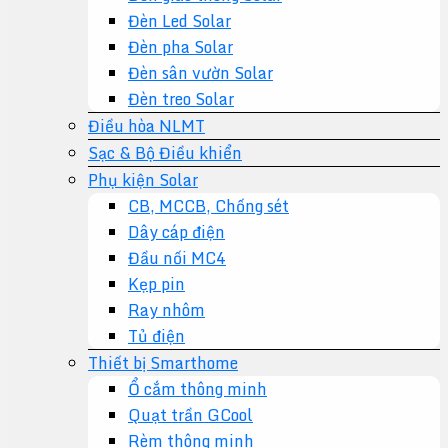
Đèn Led Solar
Đèn pha Solar
Đèn sân vườn Solar
Đèn treo Solar
Điều hòa NLMT
Sạc & Bộ Điều khiển
Phụ kiện Solar
CB, MCCB, Chống sét
Dây cáp điện
Đầu nối MC4
Kẹp pin
Ray nhôm
Tủ điện
Thiết bị Smarthome
Ổ cắm thông minh
Quạt trần GCool
Rèm thông minh