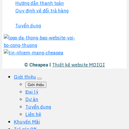
Hướng dẫn thanh toán
Quy định về đổi trả hàng
Chính sách đại lý
Tuyển dụng
© Cheapea |
Thiết kế website MDIGI
Giới thiệu
Giới thiệu
Đại lý
Dự án
Tuyển dụng
Liên hệ
Khuyến Mãi