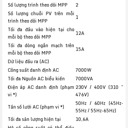
Số lượng trình theo dõi MPP
2
Số lượng chuỗi PV trên mỗi
1
trình theo dõi MPP
Tối đa đầu vào hiện tại cho
12A
mỗi bộ theo dõi MPP
Tối đa dòng ngắn mạch trên
15A
mỗi bộ theo dõi MPP
Dữ liệu đầu ra (AC)
Công suất danh định AC
7000W
Tối đa Nguồn AC biểu kiến
7000VA
Điện áp AC danh định (phạm
230V / 400V (310 ~
vi *)
476V)
50Hz / 60Hz (45Hz-
Tần số lưới AC (phạm vi *)
55Hz / 55Hz-65Hz)
Tối đa sản lượng hiện tại
10,6A
Hệ số công suất có thể điều