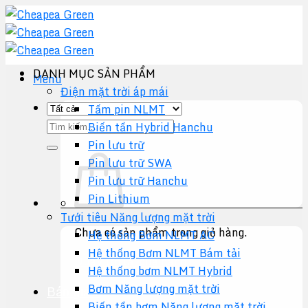
Chuyển
đến
nội
dung
DANH MỤC SẢN PHẨM
Menu
Điện mặt trời áp mái
Tấm pin NLMT
Tìm
Biến tần Hybrid Hanchu
kiếm:
Pin lưu trữ
Pin lưu trữ SWA
Pin lưu trữ Hanchu
Pin Lithium
Tưới tiêu Năng lượng mặt trời
Chưa có sản phẩm trong giỏ hàng.
Hệ thống Bơm NLMT AC
Hệ thống Bơm NLMT Bám tải
Quay trở lại cửa hàng
Hệ thống bơm NLMT Hybrid
Bơm Năng lượng mặt trời
Báo giá +
Biến tần bơm Năng lượng mặt trời