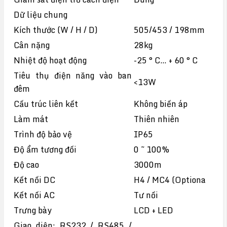
Dữ liệu chung
Kích thước (W / H / D)
505/453 / 198mm
Cân nặng
28kg
Nhiệt độ hoạt động
-25 ° C… + 60 ° C
Tiêu thụ điện năng vào ban
<13W
đêm
Cấu trúc liên kết
Không biến áp
Làm mát
Thiên nhiên
Trình độ bảo vệ
IP65
Độ ẩm tương đối
0 ~ 100%
Độ cao
3000m
Kết nối DC
H4 / ​​MC4 (Optiona
Kết nối AC
Tư nối
Trưng bày
LCD + LED
Giao diện: RS232 / RS485 /