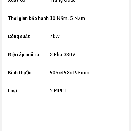
Xuất xứ
Trung Quốc
Thời gian bảo hành
10 Năm, 5 Năm
Công suất
7kW
Điện áp ngõ ra
3 Pha 380V
Kích thước
505x453x198mm
Loại
2 MPPT