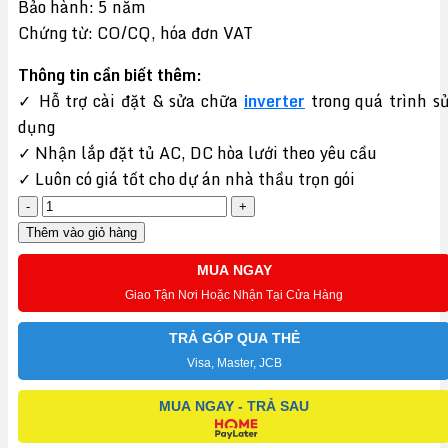
Bảo hành: 5 năm
Chứng từ: CO/CQ, hóa đơn VAT
Thông tin cần biết thêm:
✓ Hỗ trợ cài đặt & sửa chữa
inverter
trong quá trình s
dụng
✓ Nhận lắp đặt tủ AC, DC hòa lưới theo yêu cầu
✓ Luôn có giá tốt cho dự án nhà thầu trọn gói
Inverter
Growatt
Thêm vào giỏ hàng
Hybrid
MUA NGAY
SPH
Giao Tận Nơi Hoặc Nhận Tại Cửa Hàng
7000TL3
BH
TRẢ GÓP QUA THẺ
7kW
Visa, Master, JCB
3
MUA NGAY - TRẢ SAU
Pha
380V