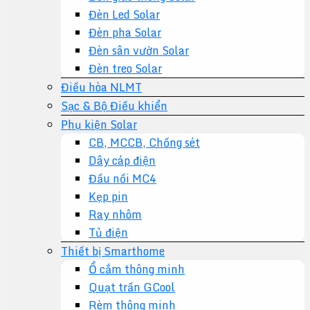
Đèn Led Solar
Đèn pha Solar
Đèn sân vườn Solar
Đèn treo Solar
Điều hòa NLMT
Sạc & Bộ Điều khiển
Phụ kiện Solar
CB, MCCB, Chống sét
Dây cáp điện
Đầu nối MC4
Kẹp pin
Ray nhôm
Tủ điện
Thiết bị Smarthome
Ổ cắm thông minh
Quạt trần GCool
Rèm thông minh