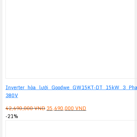
Inverter hòa lưới Goodwe GW15KT-DT 15kW 3 Ph
380V
Giá
Giá
42,690,000
VND
35,690,000
VND
gốc
hiện
-21%
là:
tại
42,690,000 VND.
là: