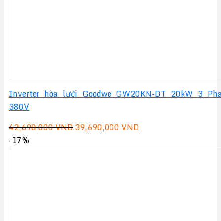
Inverter hòa lưới Goodwe GW20KN-DT 20kW 3 Ph
380V
Giá
Giá
42,690,000
VND
39,690,000
VND
gốc
hiện
-17%
là:
tại
42,690,000 VND.
là:
39,690,000 VND.