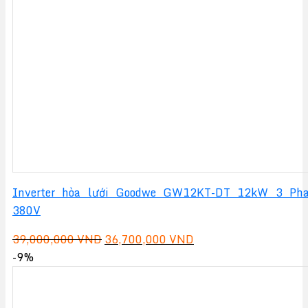
14,690,000 VND.
Inverter hòa lưới Goodwe GW12KT-DT 12kW 3 Ph
380V
Giá
Giá
39,000,000
VND
36,700,000
VND
gốc
hiện
-9%
là:
tại
39,000,000 VND.
là: