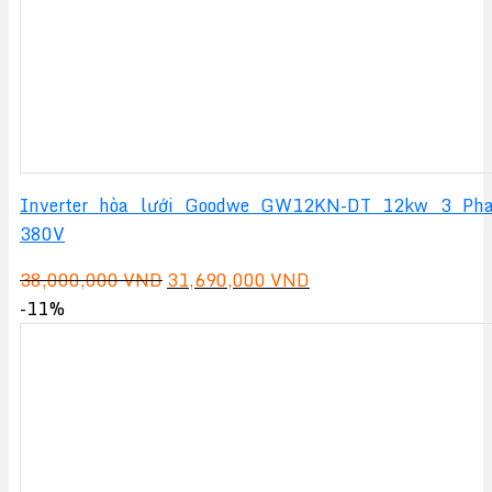
Inverter hòa lưới Goodwe GW12KN-DT 12kw 3 Ph
380V
Giá
Giá
38,000,000
VND
31,690,000
VND
gốc
hiện
-11%
là:
tại
38,000,000 VND.
là:
31,690,000 VND.