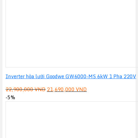
Inverter hòa lưới Goodwe GW6000-MS 6kW 1 Pha 220V
Giá
Giá
22,900,000
VND
21,690,000
VND
gốc
hiện
-5%
là:
tại
22,900,000 VND.
là:
21,690,000 VND.