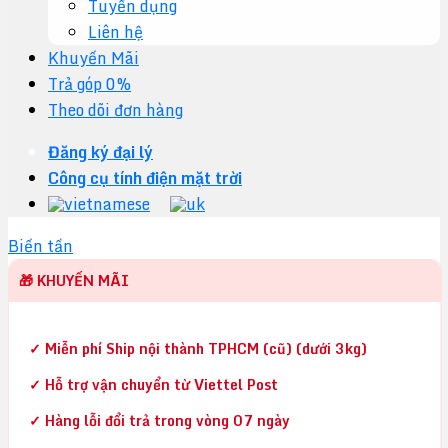
Tuyển dụng
Liên hệ
Khuyến Mãi
Trả góp 0%
Theo dõi đơn hàng
Đăng ký đại lý
Công cụ tính điện mặt trời
Biến tần
🎁 KHUYẾN MÃI
✓ Miễn phí Ship nội thành TPHCM (cũ) (dưới 3kg)
✓ Hỗ trợ vận chuyển từ Viettel Post
✓ Hàng lỗi đổi trả trong vòng 07 ngày