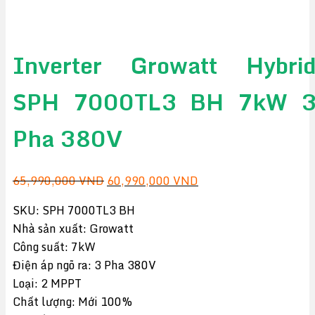
Inverter Growatt Hybri
SPH 7000TL3 BH 7kW 
Pha 380V
Giá
Giá
65,990,000
VND
60,990,000
VND
gốc
hiện
SKU: SPH 7000TL3 BH
là:
tại
Nhà sản xuất: Growatt
65,990,000 VND.
là:
Công suất: 7kW
60,990,000 VND.
Điện áp ngõ ra: 3 Pha 380V
Loại: 2 MPPT
Chất lượng: Mới 100%