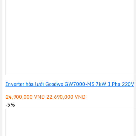
36,700,000 VND.
Inverter hòa lưới Goodwe GW7000-MS 7kW 1 Pha 220V
Giá
Giá
24,900,000
VND
22,690,000
VND
gốc
hiện
-5%
là:
tại
24,900,000 VND.
là:
22,690,000 VND.