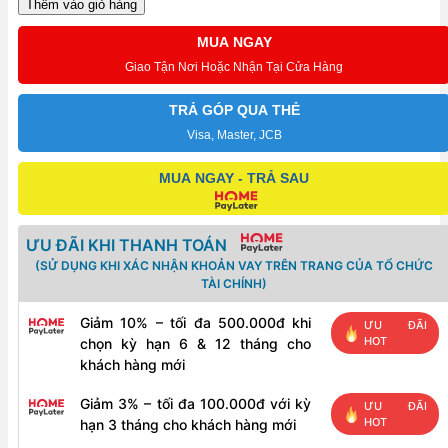
hòa
Thêm vào giỏ hàng
lưới
MUA NGAY
Growatt
Giao Tận Nơi Hoặc Nhận Tại Cửa Hàng
33000TL3-
S
TRẢ GÓP QUA THẺ
33kW
Visa, Master, JCB
3
MUA NGAY - TRẢ SAU
Pha
380V
số
ƯU ĐÃI KHI THANH TOÁN
lượng
(SỬ DỤNG KHI XÁC NHẬN KHOẢN VAY TRÊN TRANG CỦA TỔ CHỨC
TÀI CHÍNH)
Giảm 10% – tối đa 500.000đ khi
ƯU ĐÃI
HOT
chọn kỳ hạn 6 & 12 tháng cho
khách hàng mới
Giảm 3% – tối đa 100.000đ với kỳ
ƯU ĐÃI
HOT
hạn 3 tháng cho khách hàng mới