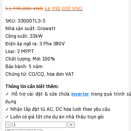
Giá
Giá
51,990,000
VND
46,990,000
VND
gốc
hiện
SKU: 33000TL3-S
là:
tại
Nhà sản xuất: Growatt
51,990,000 VND.
là:
Công suất: 33kW
46,990,000 VND.
Điện áp ngõ ra: 3 Pha 380V
Loại: 2 MPPT
Chất lượng: Mới 100%
Bảo hành: 5 năm
Chứng từ: CO/CQ, hóa đơn VAT
Thông tin cần biết thêm:
✓ Hỗ trợ cài đặt & sửa chữa
inverter
trong quá trình s
dụng
✓ Nhận lắp đặt tủ AC, DC hòa lưới theo yêu cầu
✓ Luôn có giá tốt cho dự án nhà thầu trọn gói
Inverter