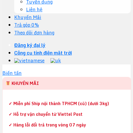
Tuyển dụng
Liên hệ
Khuyến Mãi
Trả góp 0%
Theo dõi đơn hàng
Đăng ký đại lý
Công cụ tính điện mặt trời
Biến tần
KHUYẾN MÃI
✓ Miễn phí Ship nội thành TPHCM (cũ) (dưới 3kg)
✓ Hỗ trợ vận chuyển từ Viettel Post
✓ Hàng lỗi đổi trả trong vòng 07 ngày