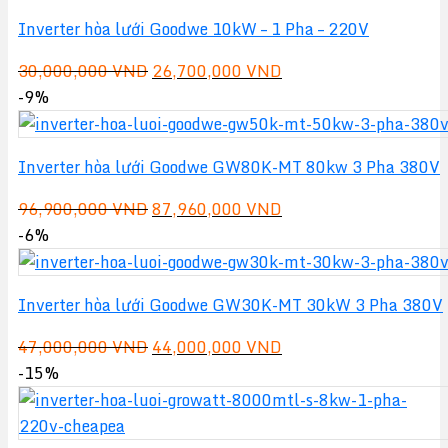
39,000,000 VND.
là:
Inverter hòa lưới Goodwe 10kW – 1 Pha – 220V
36,700,000 VND.
Giá
Giá
30,000,000
VND
26,700,000
VND
gốc
hiện
-9%
là:
tại
30,000,000 VND.
là:
Inverter hòa lưới Goodwe GW80K-MT 80kw 3 Pha 380V
26,700,000 VND.
Giá
Giá
96,900,000
VND
87,960,000
VND
gốc
hiện
-6%
là:
tại
96,900,000 VND.
là:
Inverter hòa lưới Goodwe GW30K-MT 30kW 3 Pha 380V
87,960,000 VND.
Giá
Giá
47,000,000
VND
44,000,000
VND
gốc
hiện
-15%
là:
tại
47,000,000 VND.
là: