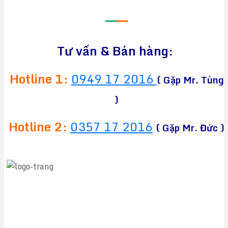
—
—
Tư vấn & Bán hàng:
Hotline 1:
0949 17 2016
( Gặp Mr. Tùng
)
Hotline 2:
0357 17 2016
( Gặp Mr. Đức )
CÔNG TY TNHH TM&DV CHEAPEA
Địa chỉ:
564 Liên Phường, Phường Long Trường,
TPHCM