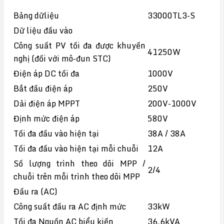
Bảng dữliệu
33000TL3-S
Dữ liệu đầu vào
Công suất PV tối đa được khuyến
41250W
nghị (đối với mô-đun STC)
Điện áp DC tối đa
1000V
Bắt đầu điện áp
250V
Dải điện áp MPPT
200V-1000V
Định mức điện áp
580V
Tối đa đầu vào hiện tại
38A / 38A
Tối đa đầu vào hiện tại mỗi chuỗi
12A
Số lượng trình theo dõi MPP /
2/4
chuỗi trên mỗi trình theo dõi MPP
Đầu ra (AC)
Công suất đầu ra AC định mức
33kW
Tối đa Nguồn AC biểu kiến
36,6kVA