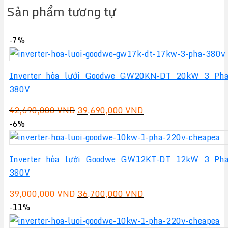
Sản phẩm tương tự
-7%
Inverter hòa lưới Goodwe GW20KN-DT 20kW 3 Ph
380V
Giá
Giá
42,690,000
VND
39,690,000
VND
gốc
hiện
-6%
là:
tại
42,690,000 VND.
là:
Inverter hòa lưới Goodwe GW12KT-DT 12kW 3 Ph
39,690,000 VND.
380V
Giá
Giá
39,000,000
VND
36,700,000
VND
gốc
hiện
-11%
là:
tại