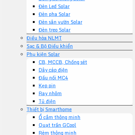
Đèn Led Solar
Đèn pha Solar
Đèn sân vườn Solar
Đèn treo Solar
Điều hòa NLMT
Sạc & Bộ Điều khiển
Phụ kiện Solar
CB, MCCB, Chống sét
Dây cáp điện
Đầu nối MC4
Kẹp pin
Ray nhôm
Tủ điện
Thiết bị Smarthome
Ổ cắm thông minh
Quạt trần GCool
Rèm thông minh