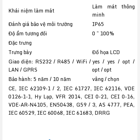
Làm mát thông
Khái niệm làm mát
minh
Đánh giá bảo vệ môi trường
IP65
Độ ẩm tương đối
0 ~ 100%
Đặc trưng
Trưng bày
Đồ họa LCD
Giao diện: RS232 / R485 / WiFi /
yes / yes / opt /
LAN / GPRS
opt / opt
Bảo hành: 5 năm / 10 năm
vâng / chọn
CE, IEC 62109-1 / 2, IEC 61727, IEC 62116, VDE
0126-1-1, Hy Lạp, VFR 2014, CEI 0-21, CEI 0-16,
VDE-AR-N4105, EN50438, G59 / 3, AS 4777, PEA,
IEC 60529, IEC 60068, IEC 61683, DRRG