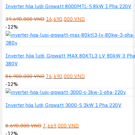
44,000,000 VND.
Inverter hòa lưới Growatt 8000MTL-S 8kW 1 Pha 220V
Giá
Giá
19,690,000
VND
16,690,000
VND
gốc
hiện
-12%
là:
tại
19,690,000 VND.
là:
16,690,000 VND.
Inverter hòa lưới Growatt MAX 80KTL3 LV 80kW 3 Ph
380V
Giá
Giá
86,900,000
VND
76,690,000
VND
gốc
hiện
-12%
là:
tại
86,900,000 VND.
là:
Inverter hòa lưới Growatt 3000-S 3kW 1 Pha 220V
76,690,000 VND.
Giá
Giá
8,690,000
VND
7,669,000
VND
gốc
hiện
-12%