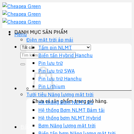
Chuyển
đến
nội
dung
DANH MỤC SẢN PHẨM
Menu
Điện mặt trời áp mái
Tấm pin NLMT
Tìm
Biến tần Hybrid Hanchu
kiếm:
Pin lưu trữ
Pin lưu trữ SWA
Pin lưu trữ Hanchu
Pin Lithium
Tưới tiêu Năng lượng mặt trời
Chưa có sản phẩm trong giỏ hàng.
Hệ thống Bơm NLMT AC
Hệ thống Bơm NLMT Bám tải
Quay trở lại cửa hàng
Hệ thống bơm NLMT Hybrid
Bơm Năng lượng mặt trời
Báo giá +
Biến tần bơm Năng lượng mặt trời