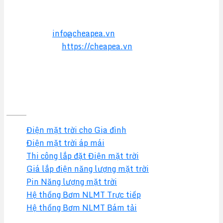
Điện thoại:
0949 17 2016
Hotline:
0357 17 2016
Email:
info@cheapea.vn
Website:
https://cheapea.vn
GIẢI PHÁP
Điện mặt trời cho Gia đình
Điện mặt trời áp mái
Thi công lắp đặt Điện mặt trời
Giá lắp điện năng lượng mặt trời
Pin Năng lượng mặt trời
Hệ thống Bơm NLMT Trực tiếp
Hệ thống Bơm NLMT Bám tải