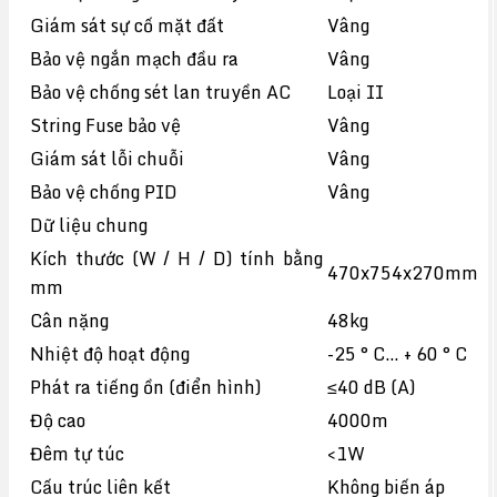
Giám sát sự cố mặt đất
Vâng
Bảo vệ ngắn mạch đầu ra
Vâng
Bảo vệ chống sét lan truyền AC
Loại II
String Fuse bảo vệ
Vâng
Giám sát lỗi chuỗi
Vâng
Bảo vệ chống PID
Vâng
Dữ liệu chung
Kích thước (W / H / D) tính bằng
470x754x270mm
mm
Cân nặng
48kg
Nhiệt độ hoạt động
-25 ° C… + 60 ° C
Phát ra tiếng ồn (điển hình)
≤40 dB (A)
Độ cao
4000m
Đêm tự túc
<1W
Cấu trúc liên kết
Không biến áp