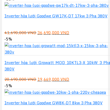
là:
tại
8,690,000 VND.
là:
Inverter hòa lưới Goodwe GW17K-DT 17kw 3 Pha 380V
7,669,000 VND.
Giá
Giá
41,690,000
VND
36,690,000
VND
gốc
hiện
-5%
là:
tại
41,690,000 VND.
là:
36,690,000 VND.
Inverter hòa lưới Growatt MOD 10KTL3-X 10kW 3 Ph
380V
Giá
Giá
20,690,000
VND
19,669,000
VND
gốc
hiện
-5%
là:
tại
20,690,000 VND.
là:
Inverter hòa lưới Goodwe GW8K-DT 8kw 3 Pha 380V
19,669,000 VND.