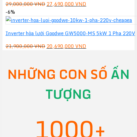
Giá
Giá
29,000,000
VND
27,690,000
VND
gốc
hiện
-6%
là:
tại
29,000,000 VND.
là:
Inverter hòa lưới Goodwe GW5000-MS 5kW 1 Pha 220V
27,690,000 VND.
Giá
Giá
21,900,000
VND
20,690,000
VND
gốc
hiện
là:
tại
NHỮNG CON SỐ
ẤN
21,900,000 VND.
là:
20,690,000 VND.
TƯỢNG
1000+