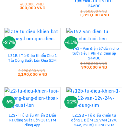
tưới tiêu – CUỘN HÚT
400,000
VND
24VDC
Giá
Giá
300,000
VND
gốc
hiện
1,960,000
VND
Giá
Giá
là:
tại
1,350,000
VND
gốc
hiện
400,000 VND.
là:
là:
tại
300,000 VND.
1,960,000 VND.
là:
1,350,000
-27%
-41%
VT42 – Van điện từ dành cho
tưới tiêu | Phi 42, điện áp
LZ1B | Tủ Điều Khiển Cho 1
24VDC
Tải Công Suất Lớn Qua SIM
1,690,000
VND
Giá
Giá
990,000
VND
2,990,000
VND
gốc
hiện
Giá
Giá
2,190,000
VND
là:
tại
gốc
hiện
1,690,000 VND.
là:
là:
tại
990,000 VN
2,990,000 VND.
là:
2,190,000 VND.
-6%
-22%
LZ2+| Tủ Điều Khiển 2 Đầu
LZ12B – Tủ điều khiển tự
Ra Công Suất Lớn Qua SIM
động 1 BƠM 12 VAN (12V,
dùng App
24V, 220V) DÙNG SIM