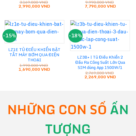
3,169,000
VND
9,990,000
VND
Giá
Giá
Giá
Giá
2,990,000
VND
7,790,000
VND
gốc
hiện
gốc
hiện
là:
tại
là:
tại
3,169,000 VND.
là:
9,990,000 VND.
là:
2,990,000 VND.
7,790,000
-15%
-18%
LZ1E TỦ ĐIỀU KHIỂN BẬT
TẮT MÁY BƠM QUA ĐIỆN
LZ3B+ | Tủ Điều Khiển 2
THOẠI
Đầu Ra Công Suất Lớn Qua
1,990,000
VND
SIM dùng App 1500W/1
Giá
Giá
1,690,000
VND
gốc
hiện
2,769,000
VND
Giá
Giá
là:
tại
2,269,000
VND
gốc
hiện
1,990,000 VND.
là:
là:
tại
1,690,000 VND.
2,769,000 VND.
là:
2,269,000
NHỮNG CON SỐ
ẤN
TƯỢNG