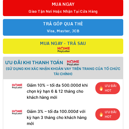
MUA NGAY
Giao Tận Nơi Hoặc Nhận Tại Cửa Hàng
TRẢ GÓP QUA THẺ
Visa, Master, JCB
MUA NGAY - TRẢ SAU
ƯU ĐÃI KHI THANH TOÁN
(SỬ DỤNG KHI XÁC NHẬN KHOẢN VAY TRÊN TRANG CỦA TỔ CHỨC
TÀI CHÍNH)
Giảm 10% – tối đa 500.000đ khi
ƯU ĐÃI
HOT
chọn kỳ hạn 6 & 12 tháng cho
khách hàng mới
Giảm 3% – tối đa 100.000đ với
ƯU ĐÃI
HOT
kỳ hạn 3 tháng cho khách hàng
mới