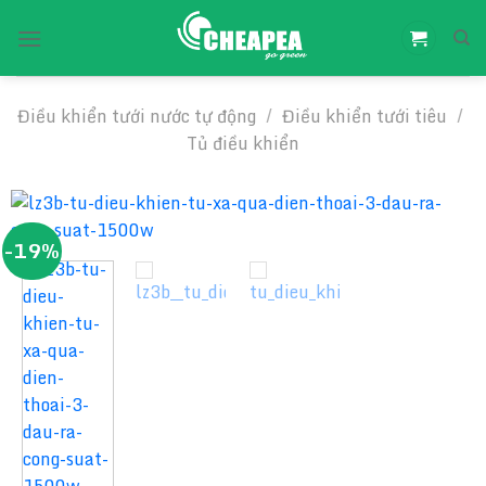
Chuyển
đến
nội
dung
Điều khiển tưới nước tự động
/
Điều khiển tưới tiêu
/
Tủ điều khiển
-19%