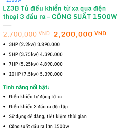
LZ3B Tủ điều khiển từ xa qua điện
thoại 3 đầu ra – CÔNG SUẤT 1500W
Giá
Giá
2,700,000
2,200,000
VND
VND
gốc
hiện
3HP (2.2kw) 3.890.000
là:
tại
2,700,000 VND.
là:
5HP (3.75kw) 4.390.000
2,200
7HP (5.25kw) 4.890.000
10HP (7.5kw) 5.390.000
Tính năng nổi bật:
Điều khiển tự động từ xa
Điều khiển 3 đầu ra độc lập
Sử dụng dễ dàng, tiết kiệm thời gian
Công suất đầu ra lớn 1500w