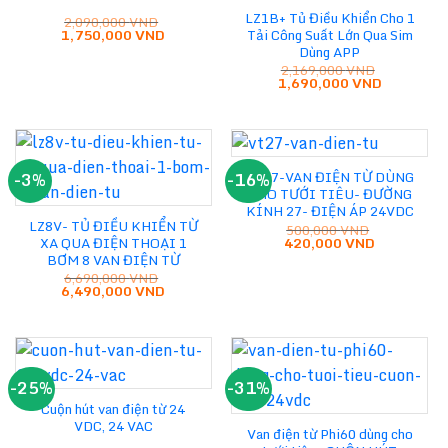
LZ1B+ Tủ Điều Khiển Cho 1
2,090,000
VND
Giá
Giá
1,750,000
VND
Tải Công Suất Lớn Qua Sim
gốc
hiện
Dùng APP
là:
tại
2,169,000
VND
2,090,000 VND.
là:
Giá
Giá
1,690,000
VND
1,750,000 VND.
gốc
hiện
là:
tại
2,169,000 VND.
là:
1,690,000
VT27-VAN ĐIỆN TỪ DÙNG
-3%
-16%
CHO TƯỚI TIÊU- ĐƯỜNG
KÍNH 27- ĐIỆN ÁP 24VDC
LZ8V- TỦ ĐIỀU KHIỂN TỪ
500,000
VND
Giá
Giá
420,000
VND
XA QUA ĐIỆN THOẠI 1
gốc
hiện
BƠM 8 VAN ĐIỆN TỪ
là:
tại
6,690,000
VND
500,000 VND.
là:
Giá
Giá
6,490,000
VND
420,000 VN
gốc
hiện
là:
tại
6,690,000 VND.
là:
6,490,000 VND.
-25%
-31%
Cuộn hút van điện từ 24
VDC, 24 VAC
Van điện từ Phi60 dùng cho