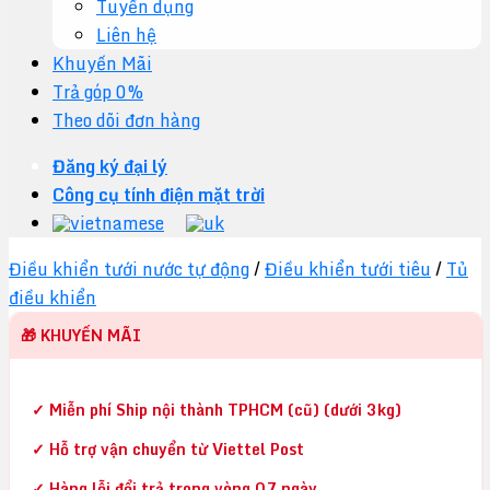
Tuyển dụng
Liên hệ
Khuyến Mãi
Trả góp 0%
Theo dõi đơn hàng
Đăng ký đại lý
Công cụ tính điện mặt trời
Điều khiển tưới nước tự động
/
Điều khiển tưới tiêu
/
Tủ
điều khiển
🎁 KHUYẾN MÃI
✓ Miễn phí Ship nội thành TPHCM (cũ) (dưới 3kg)
✓ Hỗ trợ vận chuyển từ Viettel Post
✓ Hàng lỗi đổi trả trong vòng 07 ngày