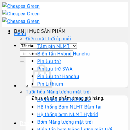
Chuyển
đến
nội
dung
DANH MỤC SẢN PHẨM
Menu
Điện mặt trời áp mái
Tấm pin NLMT
Tìm
Biến tần Hybrid Hanchu
kiếm:
Pin lưu trữ
Pin lưu trữ SWA
Pin lưu trữ Hanchu
Pin Lithium
Tưới tiêu Năng lượng mặt trời
Chưa có sản phẩm trong giỏ hàng.
Hệ thống Bơm NLMT AC
Hệ thống Bơm NLMT Bám tải
Quay trở lại cửa hàng
Hệ thống bơm NLMT Hybrid
Bơm Năng lượng mặt trời
Báo giá +
Biến tần bơm Năng lượng mặt trời