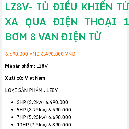
LZ8V- TỦ ĐIỀU KHIỂN T
XA QUA ĐIỆN THOẠI 
BƠM 8 VAN ĐIỆN TỪ
Giá
Giá
6,690,000
VND
6,490,000
VND
gốc
hiện
Mã sản phẩm:
LZ8V
là:
tại
6,690,000 VND.
là:
Xuất xứ: Viet Nam
6,490,000 VND.
LOẠI SẢN PHẨM :
LZ8V
3HP (2.2kw) 6.490.000
5HP (3.75kw) 6.590.000
7HP (5.25kw) 6.690.000
10HP (7.5kw) 6.890.000