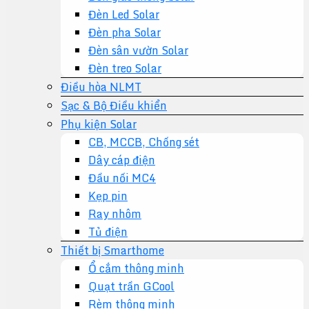
Đèn Led Solar
Đèn pha Solar
Đèn sân vườn Solar
Đèn treo Solar
Điều hòa NLMT
Sạc & Bộ Điều khiển
Phụ kiện Solar
CB, MCCB, Chống sét
Dây cáp điện
Đầu nối MC4
Kẹp pin
Ray nhôm
Tủ điện
Thiết bị Smarthome
Ổ cắm thông minh
Quạt trần GCool
Rèm thông minh