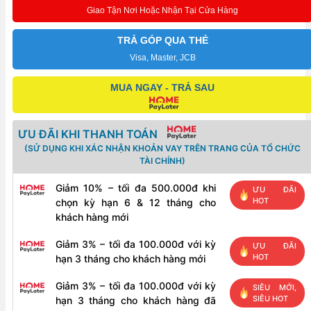
KHIỂN
Giao Tận Nơi Hoặc Nhận Tại Cửa Hàng
TỪ
XA
TRẢ GÓP QUA THẺ
QUA
Visa, Master, JCB
ĐIỆN
MUA NGAY - TRẢ SAU
THOẠI
1
BƠM
ƯU ĐÃI KHI THANH TOÁN
8
(SỬ DỤNG KHI XÁC NHẬN KHOẢN VAY TRÊN TRANG CỦA TỔ CHỨC
VAN
TÀI CHÍNH)
ĐIỆN
Giảm 10% – tối đa 500.000đ khi
ƯU ĐÃI
TỪ
HOT
chọn kỳ hạn 6 & 12 tháng cho
số
khách hàng mới
lượng
Giảm 3% – tối đa 100.000đ với kỳ
ƯU ĐÃI
HOT
hạn 3 tháng cho khách hàng mới
Giảm 3% – tối đa 100.000đ với kỳ
SIÊU MỚI,
SIÊU HOT
hạn 3 tháng cho khách hàng đã