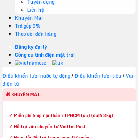
Tuyển dụng
Liên hệ
Khuyến Mãi
Trả góp 0%
Theo dõi đơn hàng
Đăng ký đại lý
Công cụ tính điện mặt trời
Điều khiển tưới nước tự động
/
Điều khiển tưới tiêu
/
Van
điện từ
🎁 KHUYẾN MÃI
✓ Miễn phí Ship nội thành TPHCM (cũ) (dưới 3kg)
✓ Hỗ trợ vận chuyển từ Viettel Post
✓ Hàng lỗi đổi trả trong vòng 07 ngày