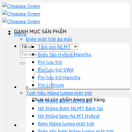
Chuyển
đến
nội
dung
DANH MỤC SẢN PHẨM
Menu
Điện mặt trời áp mái
Tấm pin NLMT
Tìm
Biến tần Hybrid Hanchu
kiếm:
Pin lưu trữ
Pin lưu trữ SWA
Pin lưu trữ Hanchu
Pin Lithium
Tưới tiêu Năng lượng mặt trời
Chưa có sản phẩm trong giỏ hàng.
Hệ thống Bơm NLMT AC
Hệ thống Bơm NLMT Bám tải
Quay trở lại cửa hàng
Hệ thống bơm NLMT Hybrid
Bơm Năng lượng mặt trời
Báo giá +
Biến tần bơm Năng lượng mặt trời