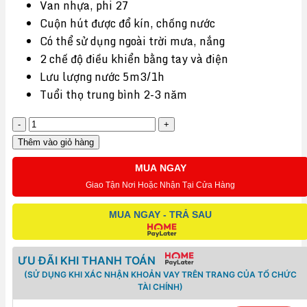
Van nhựa, phi 27
Cuộn hút được đổ kín, chống nước
Có thể sử dụng ngoài trời mưa, nắng
2 chế độ điều khiển bằng tay và điện
Lưu lượng nước 5m3/1h
Tuổi thọ trung bình 2-3 năm
VT27-
VAN
Thêm vào giỏ hàng
ĐIỆN
MUA NGAY
TỪ
Giao Tận Nơi Hoặc Nhận Tại Cửa Hàng
DÙNG
CHO
MUA NGAY - TRẢ SAU
TƯỚI
TIÊU-
ƯU ĐÃI KHI THANH TOÁN
ĐƯỜNG
(SỬ DỤNG KHI XÁC NHẬN KHOẢN VAY TRÊN TRANG CỦA TỔ CHỨC
KÍNH
TÀI CHÍNH)
27-