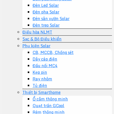
Đèn Led Solar
Đèn pha Solar
Đèn sân vườn Solar
Đèn treo Solar
Điều hòa NLMT
Sạc & Bộ Điều khiển
Phụ kiện Solar
CB, MCCB, Chống sét
Dây cáp điện
Đầu nối MC4
Kẹp pin
Ray nhôm
Tủ điện
Thiết bị Smarthome
Ổ cắm thông minh
Quạt trần GCool
Rèm thông minh