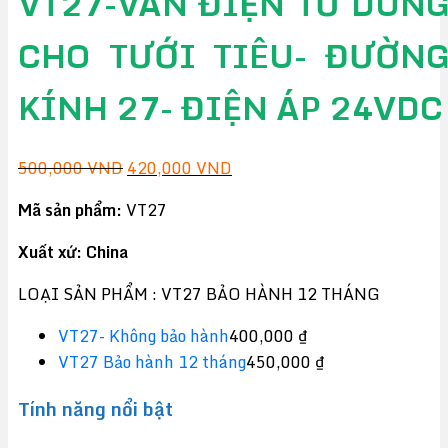
VT27-VAN ĐIỆN TỪ DÙN
CHO TƯỚI TIÊU- ĐƯỜN
KÍNH 27- ĐIỆN ÁP 24VDC
Giá
Giá
500,000
VND
420,000
VND
gốc
hiện
Mã sản phẩm:
VT27
là:
tại
500,000 VND.
là:
Xuất xứ: China
420,000 VND.
LOẠI SẢN PHẨM :
VT27 BẢO HÀNH 12 THÁNG
VT27- Không bảo hành
400,000 ₫
VT27 Bảo hành 12 tháng
450,000 ₫
Tính năng nổi bật