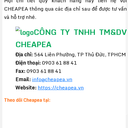
Mọi chi tiết quý khách hàng hãy liên hệ với
CHEAPEA thông qua các địa chỉ sau để được tư vấn
và hỗ trợ nhé.
CÔNG TY TNHH TM&DV
CHEAPEA
Địa chỉ:
564 Liên Phường, TP Thủ Đức, TPHCM
Điện thoại:
0903 61 88 41
Fax:
0903 61 88 41
Email:
info@cheapea.vn
Website:
https://cheapea.vn
Theo dõi Cheapea tại: