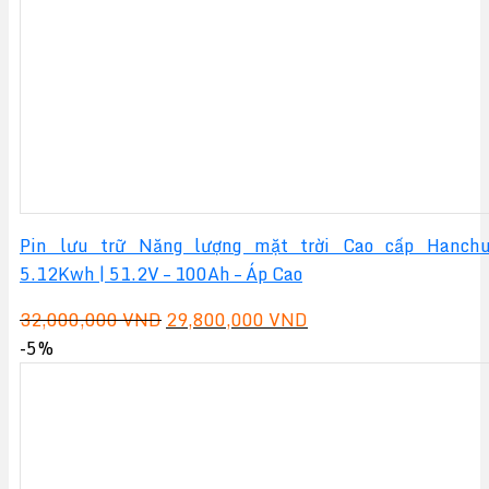
Pin lưu trữ Năng lượng mặt trời Cao cấp Hanch
5.12Kwh | 51.2V – 100Ah – Áp Cao
Giá
Giá
32,000,000
VND
29,800,000
VND
gốc
hiện
-5%
là:
tại
32,000,000 VND.
là:
29,800,000 VND.