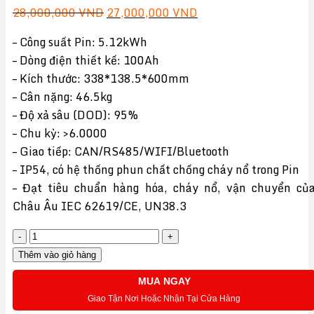
Giá
Giá
28,000,000
VND
27,000,000
VND
gốc
hiện
– Công suất Pin: 5.12kWh
là:
tại
– Dòng điện thiết kế: 100Ah
28,000,000 VND.
là:
– Kích thước: 338*138.5*600mm
27,000,000 VND.
– Cân nặng: 46.5kg
– Độ xả sâu (DOD): 95%
– Chu kỳ: >6.0000
– Giao tiếp: CAN/RS485/WIFI/Bluetooth
– IP54, có hệ thống phun chất chống cháy nổ trong Pin
– Đạt tiêu chuẩn hàng hóa, cháy nổ, vận chuyển củ
Châu Âu IEC 62619/CE, UN38.3
Pin
lưu
Thêm vào giỏ hàng
trữ
MUA NGAY
Năng
Giao Tận Nơi Hoặc Nhận Tại Cửa Hàng
lượng