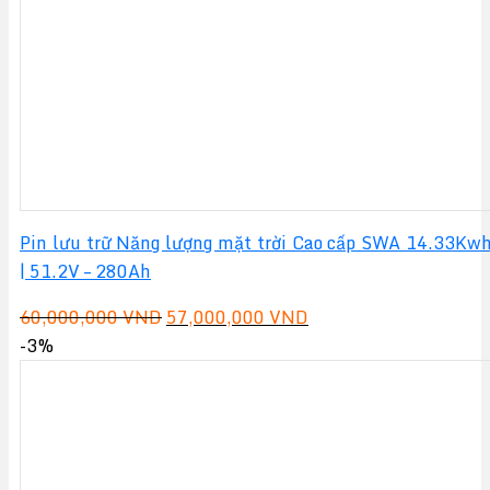
Pin lưu trữ Năng lượng mặt trời Cao cấp SWA 14.33Kw
| 51.2V – 280Ah
Giá
Giá
60,000,000
VND
57,000,000
VND
gốc
hiện
-3%
là:
tại
60,000,000 VND.
là:
57,000,000 VND.