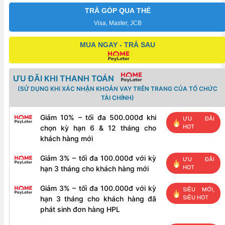
mặt
TRẢ GÓP QUA THẺ
trời
Visa, Master, JCB
Cao
MUA NGAY - TRẢ SAU
cấp
Hanchu
5.12Kwh
ƯU ĐÃI KHI THANH TOÁN
|
(SỬ DỤNG KHI XÁC NHẬN KHOẢN VAY TRÊN TRANG CỦA TỔ CHỨC
51.2V
TÀI CHÍNH)
–
Giảm 10% – tối đa 500.000đ khi
ƯU ĐÃI
100Ah
HOT
chọn kỳ hạn 6 & 12 tháng cho
-
khách hàng mới
Áp
Giảm 3% – tối đa 100.000đ với kỳ
ƯU ĐÃI
Thấp
HOT
hạn 3 tháng cho khách hàng mới
số
Giảm 3% – tối đa 100.000đ với kỳ
lượng
SIÊU MỚI,
SIÊU HOT
hạn 3 tháng cho khách hàng đã
phát sinh đơn hàng HPL