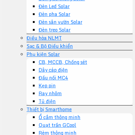
Đèn Led Solar
Đèn pha Solar
Đèn sân vườn Solar
Đèn treo Solar
Điều hòa NLMT
Sạc & Bộ Điều khiển
Phụ kiện Solar
CB, MCCB, Chống sét
Dây cáp điện
Đầu nối MC4
Kẹp pin
Ray nhôm
Tủ điện
Thiết bị Smarthome
Ổ cắm thông minh
Quạt trần GCool
Rèm thông minh