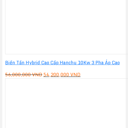
Biến Tần Hybrid Cao Cấp Hanchu 10Kw 3 Pha Áp Cao
Giá
Giá
56,000,000
VND
54,200,000
VND
gốc
hiện
là:
tại
56,000,000 VND.
là:
54,200,000 VND.