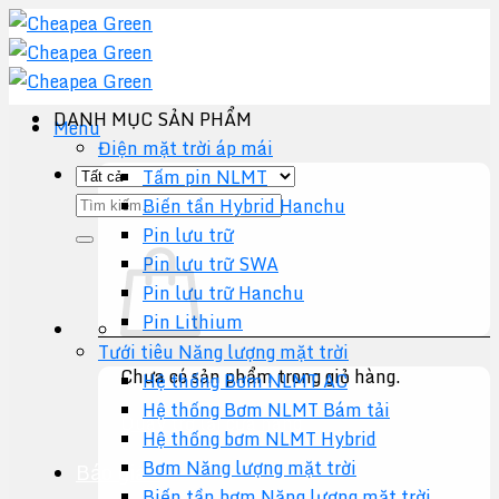
Chuyển
đến
nội
dung
DANH MỤC SẢN PHẨM
Menu
Điện mặt trời áp mái
Tấm pin NLMT
Tìm
Biến tần Hybrid Hanchu
kiếm:
Pin lưu trữ
Pin lưu trữ SWA
Pin lưu trữ Hanchu
Pin Lithium
Tưới tiêu Năng lượng mặt trời
Chưa có sản phẩm trong giỏ hàng.
Hệ thống Bơm NLMT AC
Hệ thống Bơm NLMT Bám tải
Quay trở lại cửa hàng
Hệ thống bơm NLMT Hybrid
Bơm Năng lượng mặt trời
Báo giá +
Biến tần bơm Năng lượng mặt trời