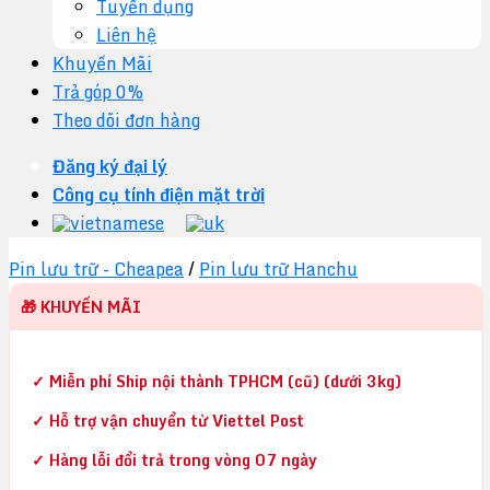
Tuyển dụng
Liên hệ
Khuyến Mãi
Trả góp 0%
Theo dõi đơn hàng
Đăng ký đại lý
Công cụ tính điện mặt trời
Pin lưu trữ - Cheapea
/
Pin lưu trữ Hanchu
🎁 KHUYẾN MÃI
✓ Miễn phí Ship nội thành TPHCM (cũ) (dưới 3kg)
✓ Hỗ trợ vận chuyển từ Viettel Post
✓ Hàng lỗi đổi trả trong vòng 07 ngày