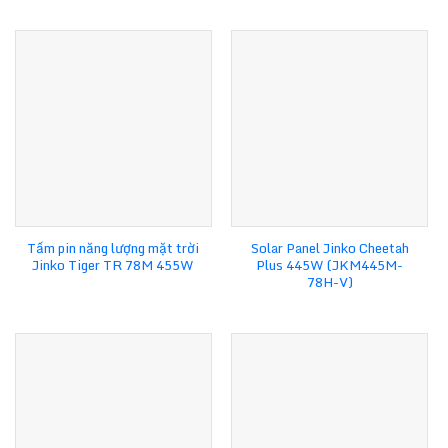
Tấm pin năng lượng mặt trời
Solar Panel Jinko Cheetah
Jinko Tiger TR 78M 455W
Plus 445W (JKM445M-
78H-V)