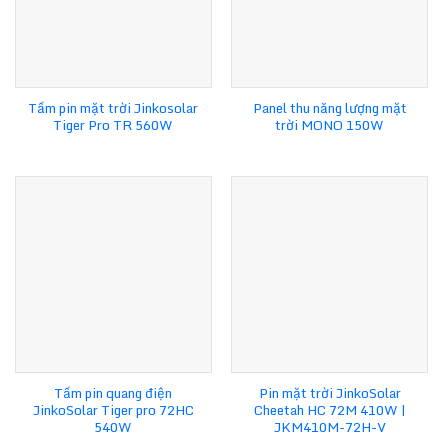
Tấm pin mặt trời Jinkosolar
Panel thu năng lượng mặt
Tiger Pro TR 560W
trời MONO 150W
Tấm pin quang điện
Pin mặt trời JinkoSolar
JinkoSolar Tiger pro 72HC
Cheetah HC 72M 410W |
540W
JKM410M-72H-V