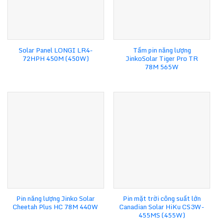
Solar Panel LONGI LR4-
Tấm pin năng lượng
72HPH 450M (450W)
JinkoSolar Tiger Pro TR
78M 565W
Pin năng lượng Jinko Solar
Pin mặt trời công suất lớn
Cheetah Plus HC 78M 440W
Canadian Solar HiKu CS3W-
455MS (455W)