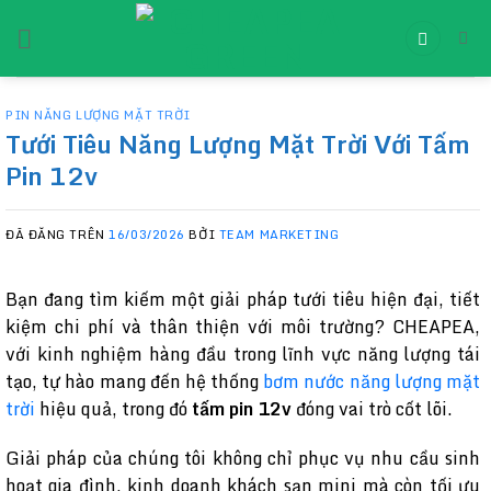
Chuyển
đến
nội
dung
PIN NĂNG LƯỢNG MẶT TRỜI
Tưới Tiêu Năng Lượng Mặt Trời Với Tấm
Pin 12v
ĐÃ ĐĂNG TRÊN
16/03/2026
BỞI
TEAM MARKETING
Bạn đang tìm kiếm một giải pháp tưới tiêu hiện đại, tiết
kiệm chi phí và thân thiện với môi trường? CHEAPEA,
với kinh nghiệm hàng đầu trong lĩnh vực năng lượng tái
tạo, tự hào mang đến hệ thống
bơm nước năng lượng mặt
trời
hiệu quả, trong đó
tấm pin 12v
đóng vai trò cốt lõi.
Giải pháp của chúng tôi không chỉ phục vụ nhu cầu sinh
hoạt gia đình, kinh doanh khách sạn mini mà còn tối ưu