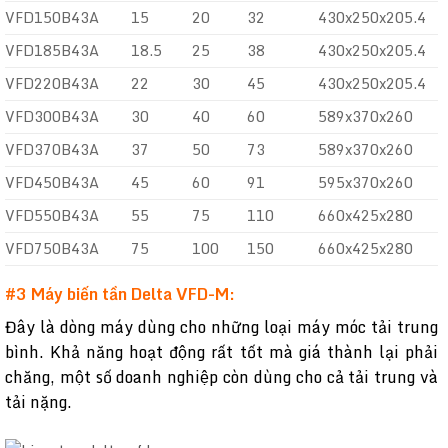
VFD150B43A
15
20
32
430x250x205.4
VFD185B43A
18.5
25
38
430x250x205.4
VFD220B43A
22
30
45
430x250x205.4
VFD300B43A
30
40
60
589x370x260
VFD370B43A
37
50
73
589x370x260
VFD450B43A
45
60
91
595x370x260
VFD550B43A
55
75
110
660x425x280
VFD750B43A
75
100
150
660x425x280
#3 Máy biến tần Delta VFD-M:
Đây là dòng máy dùng cho những loại máy móc tải trung
bình. Khả năng hoạt động rất tốt mà giá thành lại phải
chăng, một số doanh nghiệp còn dùng cho cả tải trung và
tải nặng.