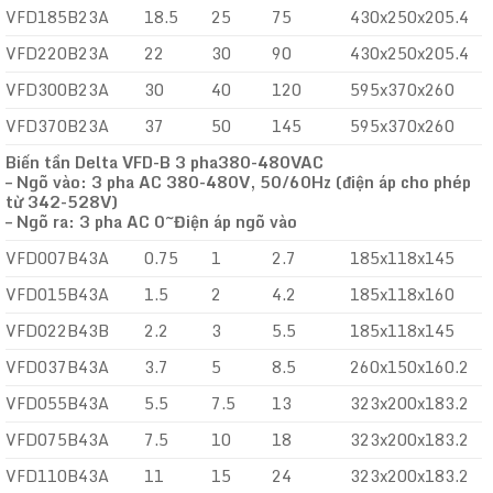
VFD185B23A
18.5
25
75
430x250x205.4
VFD220B23A
22
30
90
430x250x205.4
VFD300B23A
30
40
120
595x370x260
VFD370B23A
37
50
145
595x370x260
Biến tần Delta VFD-B 3 pha380-480VAC
– Ngõ vào: 3 pha AC 380-480V, 50/60Hz (điện áp cho phép
từ 342-528V)
– Ngõ ra: 3 pha AC 0~Điện áp ngõ vào
VFD007B43A
0.75
1
2.7
185x118x145
VFD015B43A
1.5
2
4.2
185x118x160
VFD022B43B
2.2
3
5.5
185x118x145
VFD037B43A
3.7
5
8.5
260x150x160.2
VFD055B43A
5.5
7.5
13
323x200x183.2
VFD075B43A
7.5
10
18
323x200x183.2
VFD110B43A
11
15
24
323x200x183.2