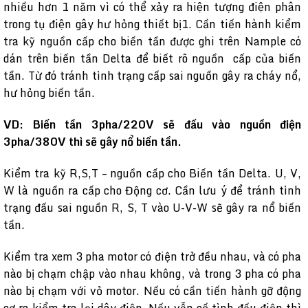
nhiều hơn 1 năm vì có thể xảy ra hiện tượng điện phân
trong tụ điện gây hư hỏng thiết bị1. Cần tiến hành kiểm
tra kỹ nguồn cấp cho biến tần được ghi trên Nample có
dán trên biến tần Delta để biết rõ nguồn cấp của biến
tần. Từ đó tránh tình trạng cấp sai nguồn gây ra cháy nổ,
hư hỏng biến tần.
VD: Biến tần 3pha/220V sẽ đấu vào nguồn điện
3pha/380V thì sẽ gây nổ biến tần.
Kiểm tra kỹ R,S,T – nguồn cấp cho Biến tần Delta. U, V,
W là nguồn ra cấp cho Động cơ. Cần lưu ý để tránh tình
trạng đấu sai nguồn R, S, T vào U-V-W sẽ gây ra nổ biến
tần.
Kiểm tra xem 3 pha motor có điện trở đều nhau, và có pha
nào bị chạm chập vào nhau không, và trong 3 pha có pha
nào bị chạm với vỏ motor. Nếu có cần tiến hành gỡ động
cơ ra kiểm tra lại dây điện. Nếu vẫn cố tình đấu điện thì