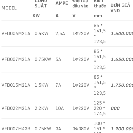
CÔNG
Điện áp
Kích
AMPE
ĐƠN GIÁ
SUẤT
đầu vào
thước
MODEL
VNĐ
KW
A
V
mm
85 *
141,5
VFD004M21A
0,4KW
2,5A
1Ф220V
1.600.00
*
123,5
85 *
141,5
VFD007M21A
0,75KW
5A
1Ф220V
1.650.00
*
123,5
85 *
141,5
VFD015M21A
1,5KW
7A
1Ф220V
1.750.00
*
123,5
125 *
VFD022M21A
2,2KW
10A
1Ф220V
220 *
000
174,5
100 *
VFD007M43B
0,75KW
3A
3Ф380V
151 *
1.900.00