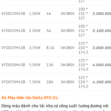
127
100 *
VFD015M43B
1,5KW
4A
3Ф380V
151 *
2.000.00
127
100 *
VFD022M43B
2,2KW
5A
3Ф380V
151 *
2.100.00
127
125 *
VFD037M43B
3,7KW
8.2A
3Ф380V
220 *
3.800.00
174,5
125 *
VFD055M43B
5,5KW
13A
3Ф380V
220 *
4.000.00
174,5
125 *
VFD075M43B
7,5KW
18A
3Ф380V
220 *
4.200.00
174,5
#4 Máy biến tần Delta VFD-EL:
Dòng máy dành cho tải nhẹ có công suất tương đương với