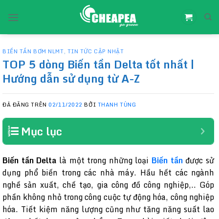
Chuyển
đến
nội
dung
BIẾN TẦN BƠM NLMT
,
TIN TỨC CẬP NHẬT
TOP 5 dòng Biến tần Delta tốt nhất |
Hướng dẫn sử dụng từ A-Z
ĐÃ ĐĂNG TRÊN
02/11/2022
BỞI
THANH TÙNG
Mục lục
Biến
tần Delta
là một trong những loại
Biến tần
được sử
dụng phổ biến trong các nhà máy. Hầu hết các ngành
nghề sản xuất, chế tạo, gia công đồ công nghiệp,.. Góp
phần không nhỏ trong công cuộc tự động hóa, công nghiệp
hóa. Tiết kiệm năng lượng cũng như tăng năng suất lao