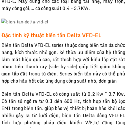
VFD-L. Máy dùng cho các loại băng tải nhẹ, máy trộn,
máy đóng gói,… có công suất 0.4 – 3.7KW.
Đặc tính kỹ thuật biến tần Delta VFD-EL
Biến tần Delta VFD-EL series thuộc dòng biến tần đa chức
năng, kích thước nhỏ gọn. kế thừa ưu điểm của hệ thống
làm mát hiệu quả cao, rất thích hợp với kiểu lắp đặt sát
nhau trên thanh ray (side by side) giúp tiết giảm không
gian lắp đặt trong tủ điện. Series biến tần này có thể phù
hợp cho hầu hết các ứng dụng công suất nhỏ, đơn giản
Biến tần Delta VFD-EL có công suất từ 0.2 Kw ~ 3.7 Kw.
Có tần số ngõ ra từ 0.1 đến 600 Hz, tích hợp sẵn bộ lọc
EMI trong biến tần. giúp bảo vệ thiết bị hoàn hảo khỏi các
nhiễu gây ra từ lưới điện, biến tần Delta dòng VFD-EL
tích hợp phương pháp điều khiển V/F,tự động tăng