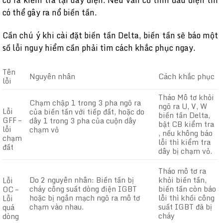
có thể gây ra nổ biến tần.
Cần chú ý khi cài đặt biến tần Delta, biến tần sẽ báo một
số lỗi nguy hiểm cần phải tìm cách khắc phục ngay.
Tên
Nguyên nhân
Cách khắc phục
lỗi
Tháo Mô tơ khỏi
Chạm chập 1 trong 3 pha ngõ ra
ngõ ra U, V, W
Lỗi
của biến tần với tiếp đất, hoặc do
biến tần Delta,
GFF –
dây 1 trong 3 pha của cuộn dây
bật CB kiểm tra
lỗi
chạm vỏ
, nếu không báo
chạm
lỗi thì kiểm tra
đất
dây bị chạm vỏ.
Tháo mô tơ ra
Do 2 nguyên nhân: Biến tần bị
khỏi biến tần,
Lỗi
cháy công suất dòng điện IGBT
biến tần còn báo
OC –
hoặc bị ngắn mạch ngõ ra mô tơ
lỗi thì khối công
Lỗi
chạm vào nhau.
suất IGBT đã bị
quá
cháy
dòng