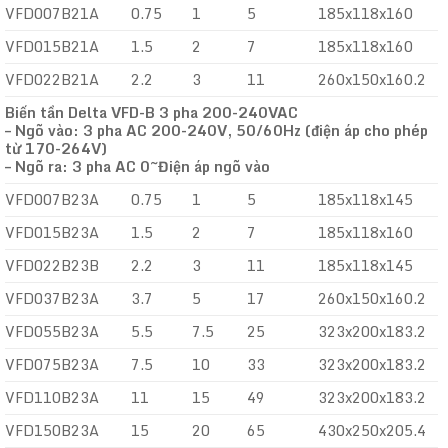
VFD007B21A
0.75
1
5
185x118x160
VFD015B21A
1.5
2
7
185x118x160
VFD022B21A
2.2
3
11
260x150x160.2
Biến tần Delta VFD-B 3 pha 200-240VAC
– Ngõ vào: 3 pha AC 200-240V, 50/60Hz (điện áp cho phép
từ 170-264V)
– Ngõ ra: 3 pha AC 0~Điện áp ngõ vào
VFD007B23A
0.75
1
5
185x118x145
VFD015B23A
1.5
2
7
185x118x160
VFD022B23B
2.2
3
11
185x118x145
VFD037B23A
3.7
5
17
260x150x160.2
VFD055B23A
5.5
7.5
25
323x200x183.2
VFD075B23A
7.5
10
33
323x200x183.2
VFD110B23A
11
15
49
323x200x183.2
VFD150B23A
15
20
65
430x250x205.4