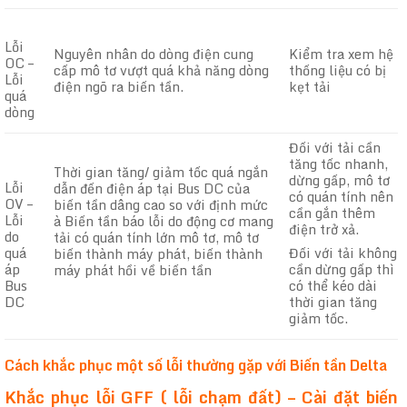
Lỗi
Nguyên nhân do dòng điện cung
Kiểm tra xem hệ
OC –
cấp mô tơ vượt quá khả năng dòng
thống liệu có bị
Lỗi
điện ngõ ra biến tần.
kẹt tải
quá
dòng
Đối với tải cần
tăng tốc nhanh,
Thời gian tăng/ giảm tốc quá ngắn
dừng gấp, mô tơ
Lỗi
dẫn đến điện áp tại Bus DC của
có quán tính nên
OV –
biến tần dâng cao so với định mức
cần gắn thêm
Lỗi
à Biến tần báo lỗi do động cơ mang
điện trở xả.
do
tải có quán tính lớn mô tơ, mô tơ
quá
Đối với tải không
biến thành máy phát, biến thành
áp
cần dừng gấp thì
máy phát hồi về biến tần
Bus
có thể kéo dài
DC
thời gian tăng
giảm tốc.
Cách khắc phục một số lỗi thường gặp với Biến tần Delta
Khắc phục lỗi GFF ( lỗi chạm đất) – Cài đặt biến