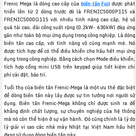
Frenic Mega là dòng cao cấp của
biến tần Fuji
được phát
triển lên từ 2 dòng trước đó là FRENIC5000P11S và
FRENIC5000G11S với nhiều tính năng cao cấp, hệ số
quá tải cao, dải công suất rộng (0.2kW- 630kW) đáp ứng
gần như toàn bộ mọi ứng dụng trong công nghiệp. Là dòng
biến tần cao cấp, với tính năng vô cùng mạnh mẽ. Nó
được tích hợp để có thể điều khiển cho hầu hết mọi ứng
dụng trong công nghiệp. Bằng cách chọn Mode điều khiển,
tích hợp cổng mini USB trên keypad giúp tiết kiệm chi
phí cài đặt, bảo trì.
Tuổi thọ của biến tần Frenic-Mega là một ưu thế đặc biệt
để dòng biến tần này lấy được sự tin tưởng nơi người sử
dụng. Biến tần Frenic-Mega không chỉ được sinh ra để
khẳng định chất lượng, sự chuyên nghiệp của hệ thống
mà nó còn thể hiện ở sự vận hành. Đó cũng chính là lý do
lý giải vì sao các nhà máy Nhật tại Việt Nam hầu hết
đang sử dụng dòng biến tần này.