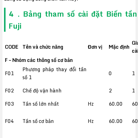
4 . Bảng tham số cài đặt Biến tần
Fuji
G
CODE
Tên và chức năng
Đơn vị
Mặc định
cà
F – Nhóm các thông số cơ bản
Phương pháp thay đổi tần
F01
0
1
số 1
F02
Chế độ vận hành
2
1
F03
Tần số lớn nhất
Hz
60.00
60
F04
Tần số cơ bản
Hz
60.00
60