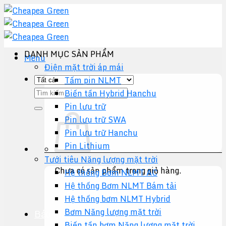
Chuyển
đến
nội
dung
DANH MỤC SẢN PHẨM
Menu
Điện mặt trời áp mái
Tấm pin NLMT
Tìm
Biến tần Hybrid Hanchu
kiếm:
Pin lưu trữ
Pin lưu trữ SWA
Pin lưu trữ Hanchu
Pin Lithium
Tưới tiêu Năng lượng mặt trời
Chưa có sản phẩm trong giỏ hàng.
Hệ thống Bơm NLMT AC
Hệ thống Bơm NLMT Bám tải
Quay trở lại cửa hàng
Hệ thống bơm NLMT Hybrid
Bơm Năng lượng mặt trời
Báo giá +
Biến tần bơm Năng lượng mặt trời