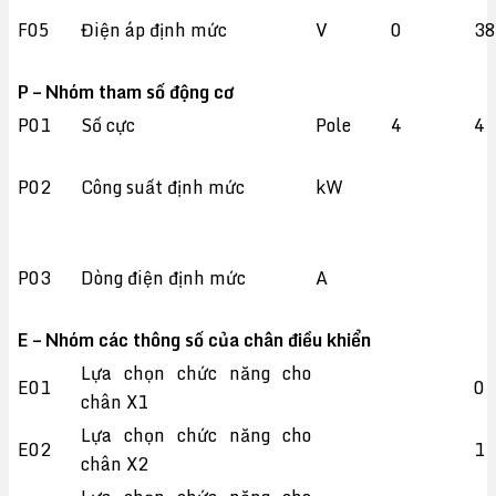
F05
Điện áp định mức
V
0
3
P – Nhóm tham số động cơ
P01
Số cực
Pole
4
4
P02
Công suất định mức
kW
P03
Dòng điện định mức
A
E – Nhóm các thông số của chân điều khiển
Lựa chọn chức năng cho
E01
0
chân X1
Lựa chọn chức năng cho
E02
1
chân X2