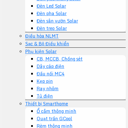
Đèn Led Solar
Đèn pha Solar
Đèn sân vườn Solar
Đèn treo Solar
Điều hòa NLMT
Sạc & Bộ Điều khiển
Phụ kiện Solar
CB, MCCB, Chống sét
Dây cáp điện
Đầu nối MC4
Kẹp pin
Ray nhôm
Tủ điện
Thiết bị Smarthome
Ổ cắm thông minh
Quạt trần GCool
Rèm thông minh