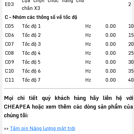
Lựa chọn chức năng cho
E03
2
chân X3
C – Nhóm các thông số về tốc độ
C05
Tốc độ 1
Hz
0.00
10
C06
Tốc độ 2
Hz
0.00
15
C07
Tốc độ 3
Hz
0.00
20
C08
Tốc độ 4
Hz
0.00
25
C09
Tốc độ 5
Hz
0.00
30
C10
Tốc độ 6
Hz
0.00
35
C11
Tốc độ 7
Hz
0.00
40
Mọi chi tiết quý khách hàng hãy liên hệ với
CHEAPEA hoặc xem thêm các dòng sản phẩm của
chúng tôi:
>>
Tấm pin Năng lượng mặt trời